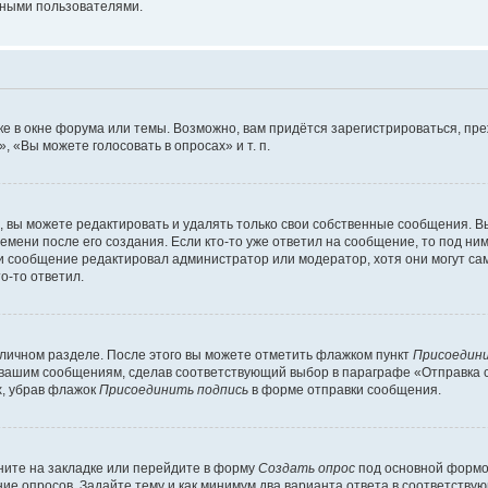
мными пользователями.
е в окне форума или темы. Возможно, вам придётся зарегистрироваться, пр
 «Вы можете голосовать в опросах» и т. п.
вы можете редактировать и удалять только свои собственные сообщения. В
емени после его создания. Если кто-то уже ответил на сообщение, то под ни
сли сообщение редактировал администратор или модератор, хотя они могут са
о-то ответил.
 личном разделе. После этого вы можете отметить флажком пункт
Присоедини
 вашим сообщениям, сделав соответствующий выбор в параграфе «Отправка 
х, убрав флажок
Присоединить подпись
в форме отправки сообщения.
ите на закладке или перейдите в форму
Создать опрос
под основной формой
ние опросов. Задайте тему и как минимум два варианта ответа в соответству