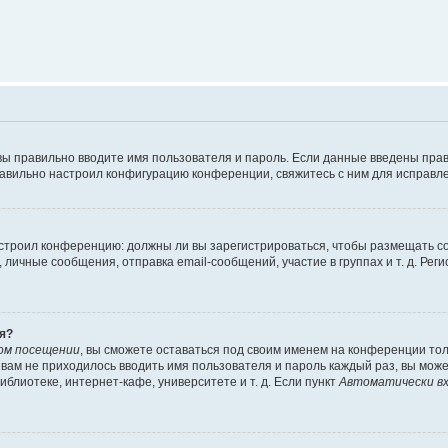
вы правильно вводите имя пользователя и пароль. Если данные введены прав
равильно настроил конфигурацию конференции, свяжитесь с ним для исправле
 настроил конференцию: должны ли вы зарегистрироваться, чтобы размещать 
чные сообщения, отправка email-сообщений, участие в группах и т. д. Регис
я?
ом посещении
, вы сможете оставаться под своим именем на конференции тол
ы вам не приходилось вводить имя пользователя и пароль каждый раз, вы мож
блиотеке, интернет-кафе, университете и т. д. Если пункт
Автоматически вх