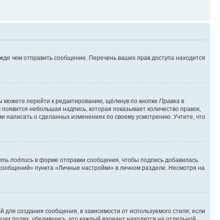
ежде чем отправить сообщение. Перечень ваших прав доступа находится
ы можете перейти к редактированию, щёлкнув по кнопке
Правка
в
м появится небольшая надпись, которая показывает количество правок,
ми написать о сделанных изменениях по своему усмотрению. Учтите, что
ть подпись
в форме отправки сообщения, чтобы подпись добавилась.
сообщений» пункта «Личные настройки» в личном разделе. Несмотря на
 для создания сообщения, в зависимости от используемого стиля; если
ющих полях, убедившись, что каждый вариант находится на отдельной