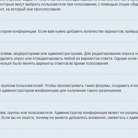
 которые могут выбрать пользователи при голосовании, с помощью опции «Вар
т, за который они проголосовали.
атором конференции. Если вам нужно добавить количество вариантов, превы
дателями, модераторами или администраторами. Для редактирования опроса п
 удалить опрос или отредактировать любой из вариантов ответа. Однако если
 нельзя было менять варианты ответов во время голосования.
руппам пользователей. Чтобы просматривать такие форумы, создавать в них
и администратором конференции для получения такого разрешения.
ма, группы или пользователя. Администратор конференции может не разре
 Если вы не знаете, почему не можете добавлять вложения, свяжитесь с ад