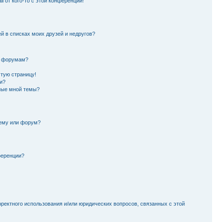
l от кого-то с этой конференции!
й в списках моих друзей и недругов?
и форумам?
стую страницу!
и?
ные мной темы?
тему или форум?
ференции?
рректного использования и/или юридических вопросов, связанных с этой