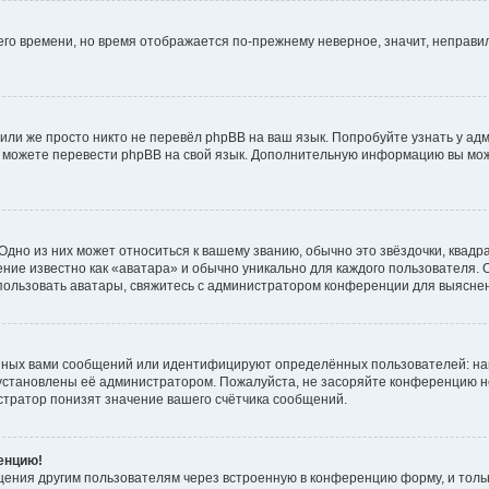
него времени, но время отображается по-прежнему неверное, значит, неправ
или же просто никто не перевёл phpBB на ваш язык. Попробуйте узнать у ад
ами можете перевести phpBB на свой язык. Дополнительную информацию вы мо
дно из них может относиться к вашему званию, обычно это звёздочки, квадр
ние известно как «аватара» и обычно уникально для каждого пользователя. О
использовать аватары, свяжитесь с администратором конференции для выясне
нных вами сообщений или идентифицируют определённых пользователей: на
установлены её администратором. Пожалуйста, не засоряйте конференцию н
тратор понизят значение вашего счётчика сообщений.
ренцию!
щения другим пользователям через встроенную в конференцию форму, и толь