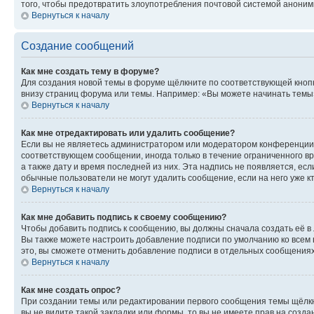
того, чтобы предотвратить злоупотребления почтовой системой анони
Вернуться к началу
Создание сообщений
Как мне создать тему в форуме?
Для создания новой темы в форуме щёлкните по соответствующей кнопк
внизу страниц форума или темы. Например: «Вы можете начинать темы»,
Вернуться к началу
Как мне отредактировать или удалить сообщение?
Если вы не являетесь администратором или модератором конференции, 
соответствующем сообщении, иногда только в течение ограниченного вр
а также дату и время последней из них. Эта надпись не появляется, е
обычные пользователи не могут удалить сообщение, если на него уже кт
Вернуться к началу
Как мне добавить подпись к своему сообщению?
Чтобы добавить подпись к сообщению, вы должны сначала создать её в
Вы также можете настроить добавление подписи по умолчанию ко всем
это, вы сможете отменить добавление подписи в отдельных сообщения
Вернуться к началу
Как мне создать опрос?
При создании темы или редактировании первого сообщения темы щёлкн
вы не видите такой закладки или формы, то вы не имеете прав на созда