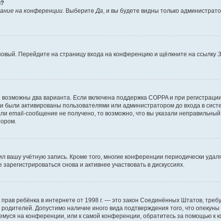
й?
ание на конференции
. Выберите
Да
, и вы будете видны только администрат
 новый. Перейдите на страницу входа на конференцию и щёлкните на ссылку
З
о возможны два варианта. Если включена поддержка COPPA и при регистрации 
и были активированы пользователями или администратором до входа в систе
и email-сообщение не получено, то возможно, что вы указали неправильный 
тором.
ил вашу учётную запись. Кроме того, многие конференции периодически уда
зарегистрироваться снова и активнее участвовать в дискуссиях.
тных прав ребёнка в интернете от 1998 г. — это закон Соединённых Штатов, т
е родителей. Допустимо наличие иного вида подтверждения того, что опек
ющемуся на конференции, или к самой конференции, обратитесь за помощью к 