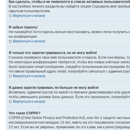
Как сделать, чтобы я не появлялся в списке активных пользователе
В настройках личного раздела вы найдёте опцию
Скрывать моё пребыв
скрытым пользователем.
Вернуться к началу
Я забыл пароль!
Не паникуйте! Хотя пароль нельзя восстановить, можно легко получить
на конференцию.
Вернуться к началу
Я только что зарегистрировался, но не могу войти!
Сначала проверьте свои имя пользователя и пароль. Если они верны, т
На некоторых конференциях требуется, чтобы все новые учётные запис
было прислано email-сообщение, следуйте полученным инструкциям. Есл
что ввели правильный адрес email, попробуйте связаться с администра
Вернуться к началу
Я давно зарегистрирован, но больше не могу войти!
Возможно, администратор по какой-то причине деактивировал или удал
чтобы уменьшить размер базы данных. Если это произошло, попробуйте 
Вернуться к началу
Что такое COPPA?
COPPA (Child Online Privacy and Protection Act), или Акт о защите час
несовершеннолетних младше 13 лет, иметь на это письменное согласи
13 лет. Если вы не уверены, применимо ли это к вам, как к регистриру