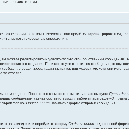
мными пользователями.
е в окне форума или темы. Возможно, вам придётся зарегистрироваться, пр
 «Вы можете голосовать в опросах» и т. п.
вы можете редактировать и удалять только свои собственные сообщения. В
емени после его создания. Если кто-то уже ответил на сообщение, то под ни
сли сообщение редактировал администратор или модератор, хотя они могут са
о-то ответил.
 личном разделе. После этого вы можете отметить флажком пункт
Присоедини
 вашим сообщениям, сделав соответствующий выбор в параграфе «Отправка 
х, убрав флажок
Присоединить подпись
в форме отправки сообщения.
ите на закладке или перейдите в форму
Создать опрос
под основной формой
ние опросов. Задайте тему и как минимум два варианта ответа в соответству