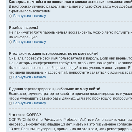
Как сделать, чтобы я не появлялся в списке активных пользователе
В настройках личного раздела вы найдёте опцию
Скрывать моё пребыв
скрытым пользователем.
Вернуться к началу
Я забыл пароль!
Не паникуйте! Хотя пароль нельзя восстановить, можно легко получить
на конференцию.
Вернуться к началу
Я только что зарегистрировался, но не могу войти!
Сначала проверьте свои имя пользователя и пароль. Если они верны, т
На некоторых конференциях требуется, чтобы все новые учётные запис
было прислано email-сообщение, следуйте полученным инструкциям. Есл
что ввели правильный адрес email, попробуйте связаться с администра
Вернуться к началу
Я давно зарегистрирован, но больше не могу войти!
Возможно, администратор по какой-то причине деактивировал или удал
чтобы уменьшить размер базы данных. Если это произошло, попробуйте 
Вернуться к началу
Что такое COPPA?
COPPA (Child Online Privacy and Protection Act), или Акт о защите час
несовершеннолетних младше 13 лет, иметь на это письменное согласи
13 лет. Если вы не уверены, применимо ли это к вам, как к регистриру