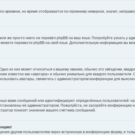
него времени, но время отображается по-прежнему неверное, значит, неправ
или же просто никто не перевёл phpBB на ваш язык. Попробуйте узнать у ад
ами можете перевести phpBB на свой язык. Дополнительную информацию вы мо
дно из них может относиться к вашему званию, обычно это звёздочки, квадр
ние известно как «аватара» и обычно уникально для каждого пользователя. О
использовать аватары, свяжитесь с администратором конференции для выясне
нных вами сообщений или идентифицируют определённых пользователей: на
установлены её администратором. Пожалуйста, не засоряйте конференцию н
тратор понизят значение вашего счётчика сообщений.
ренцию!
щения другим пользователям через встроенную в конференцию форму, и толь