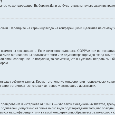
й?
ание на конференции
. Выберите
Да
, и вы будете видны только администрат
 новый. Перейдите на страницу входа на конференцию и щёлкните на ссылку
З
о возможны два варианта. Если включена поддержка COPPA и при регистрации 
и были активированы пользователями или администратором до входа в систе
и email-сообщение не получено, то возможно, что вы указали неправильный 
тором.
ил вашу учётную запись. Кроме того, многие конференции периодически уда
зарегистрироваться снова и активнее участвовать в дискуссиях.
тных прав ребёнка в интернете от 1998 г. — это закон Соединённых Штатов, т
е родителей. Допустимо наличие иного вида подтверждения того, что опек
ющемуся на конференции, или к самой конференции, обратитесь за помощью к 