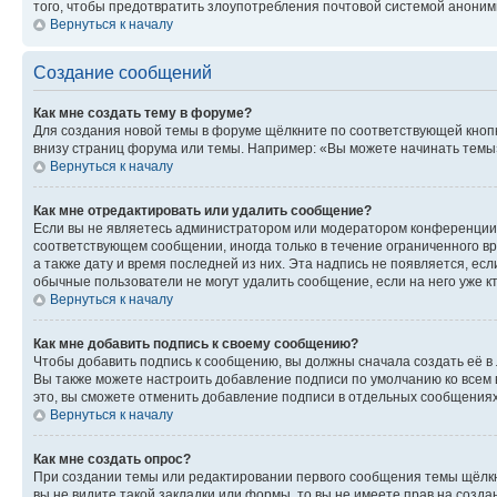
того, чтобы предотвратить злоупотребления почтовой системой анони
Вернуться к началу
Создание сообщений
Как мне создать тему в форуме?
Для создания новой темы в форуме щёлкните по соответствующей кнопк
внизу страниц форума или темы. Например: «Вы можете начинать темы»,
Вернуться к началу
Как мне отредактировать или удалить сообщение?
Если вы не являетесь администратором или модератором конференции, 
соответствующем сообщении, иногда только в течение ограниченного вр
а также дату и время последней из них. Эта надпись не появляется, е
обычные пользователи не могут удалить сообщение, если на него уже кт
Вернуться к началу
Как мне добавить подпись к своему сообщению?
Чтобы добавить подпись к сообщению, вы должны сначала создать её в
Вы также можете настроить добавление подписи по умолчанию ко всем
это, вы сможете отменить добавление подписи в отдельных сообщения
Вернуться к началу
Как мне создать опрос?
При создании темы или редактировании первого сообщения темы щёлкн
вы не видите такой закладки или формы, то вы не имеете прав на созда