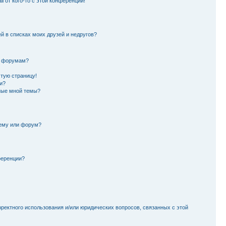
l от кого-то с этой конференции!
й в списках моих друзей и недругов?
и форумам?
стую страницу!
и?
ные мной темы?
тему или форум?
ференции?
рректного использования и/или юридических вопросов, связанных с этой