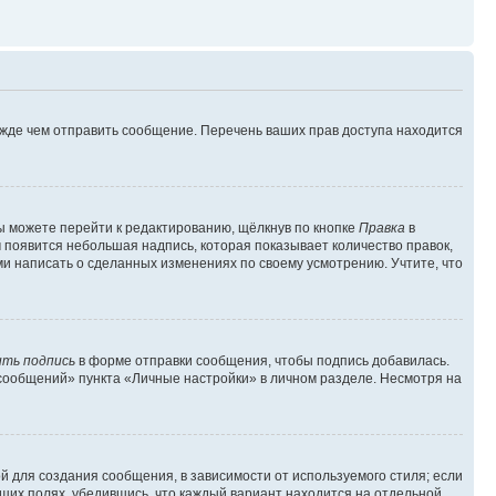
ежде чем отправить сообщение. Перечень ваших прав доступа находится
ы можете перейти к редактированию, щёлкнув по кнопке
Правка
в
м появится небольшая надпись, которая показывает количество правок,
ми написать о сделанных изменениях по своему усмотрению. Учтите, что
ть подпись
в форме отправки сообщения, чтобы подпись добавилась.
сообщений» пункта «Личные настройки» в личном разделе. Несмотря на
 для создания сообщения, в зависимости от используемого стиля; если
ющих полях, убедившись, что каждый вариант находится на отдельной