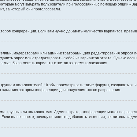
 которые могут выбрать пользователи при голосовании, с помощью опции «Вар
т, за который они проголосовали.
атором конференции. Если вам нужно добавить количество вариантов, превы
дателями, модераторами или администраторами. Для редактирования опроса п
 удалить опрос или отредактировать любой из вариантов ответа. Однако если
 нельзя было менять варианты ответов во время голосования.
руппам пользователей. Чтобы просматривать такие форумы, создавать в них
и администратором конференции для получения такого разрешения.
ма, группы или пользователя. Администратор конференции может не разре
 Если вы не знаете, почему не можете добавлять вложения, свяжитесь с ад