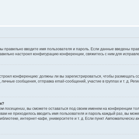
вы правильно вводите имя пользователя и пароль. Если данные введены прав
равильно настроил конфигурацию конференции, свяжитесь с ним для исправле
 настроил конференцию: должны ли вы зарегистрироваться, чтобы размещать 
чные сообщения, отправка email-сообщений, участие в группах и т. д. Регис
я?
ом посещении
, вы сможете оставаться под своим именем на конференции тол
ы вам не приходилось вводить имя пользователя и пароль каждый раз, вы мож
блиотеке, интернет-кафе, университете и т. д. Если пункт
Автоматически вх