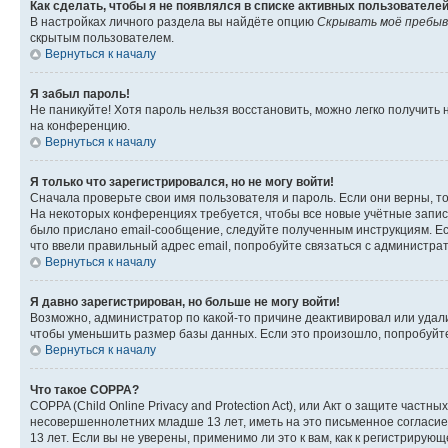
Как сделать, чтобы я не появлялся в списке активных пользователе
В настройках личного раздела вы найдёте опцию
Скрывать моё пребыв
скрытым пользователем.
Вернуться к началу
Я забыл пароль!
Не паникуйте! Хотя пароль нельзя восстановить, можно легко получить
на конференцию.
Вернуться к началу
Я только что зарегистрировался, но не могу войти!
Сначала проверьте свои имя пользователя и пароль. Если они верны, т
На некоторых конференциях требуется, чтобы все новые учётные запис
было прислано email-сообщение, следуйте полученным инструкциям. Есл
что ввели правильный адрес email, попробуйте связаться с администра
Вернуться к началу
Я давно зарегистрирован, но больше не могу войти!
Возможно, администратор по какой-то причине деактивировал или удал
чтобы уменьшить размер базы данных. Если это произошло, попробуйте 
Вернуться к началу
Что такое COPPA?
COPPA (Child Online Privacy and Protection Act), или Акт о защите час
несовершеннолетних младше 13 лет, иметь на это письменное согласи
13 лет. Если вы не уверены, применимо ли это к вам, как к регистриру