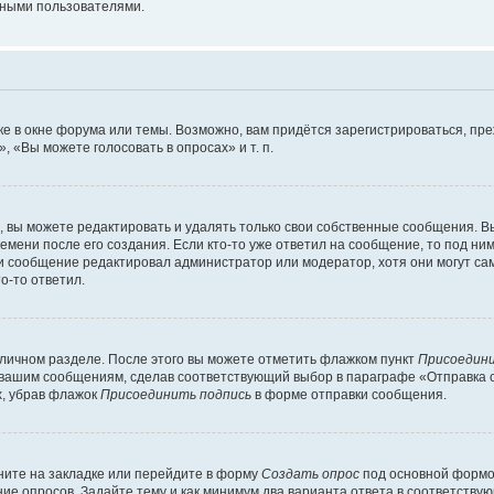
мными пользователями.
е в окне форума или темы. Возможно, вам придётся зарегистрироваться, пр
 «Вы можете голосовать в опросах» и т. п.
вы можете редактировать и удалять только свои собственные сообщения. В
емени после его создания. Если кто-то уже ответил на сообщение, то под ни
сли сообщение редактировал администратор или модератор, хотя они могут са
о-то ответил.
 личном разделе. После этого вы можете отметить флажком пункт
Присоедини
 вашим сообщениям, сделав соответствующий выбор в параграфе «Отправка 
х, убрав флажок
Присоединить подпись
в форме отправки сообщения.
ите на закладке или перейдите в форму
Создать опрос
под основной формой
ние опросов. Задайте тему и как минимум два варианта ответа в соответству