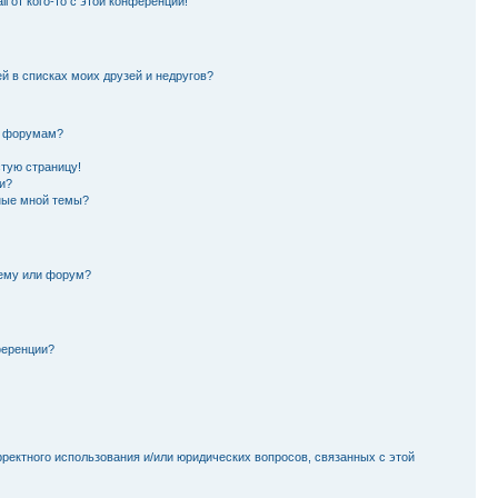
l от кого-то с этой конференции!
й в списках моих друзей и недругов?
и форумам?
стую страницу!
и?
ные мной темы?
тему или форум?
ференции?
рректного использования и/или юридических вопросов, связанных с этой