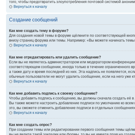
того, чтобы предотвратить злоупотребления почтовой системой анони
Вернуться к началу
Создание сообщений
Как мне создать тему в форуме?
Для создания новой темы в форуме щёлкните по соответствующей кнопк
внизу страниц форума или темы. Например: «Вы можете начинать темы»,
Вернуться к началу
Как мне отредактировать или удалить сообщение?
Если вы не являетесь администратором или модератором конференции, 
соответствующем сообщении, иногда только в течение ограниченного вр
а также дату и время последней из них. Эта надпись не появляется, е
обычные пользователи не могут удалить сообщение, если на него уже кт
Вернуться к началу
Как мне добавить подпись к своему сообщению?
Чтобы добавить подпись к сообщению, вы должны сначала создать её в
Вы также можете настроить добавление подписи по умолчанию ко всем
это, вы сможете отменить добавление подписи в отдельных сообщения
Вернуться к началу
Как мне создать опрос?
При создании темы или редактировании первого сообщения темы щёлкн
вы не видите такой закладки или формы, то вы не имеете прав на созда