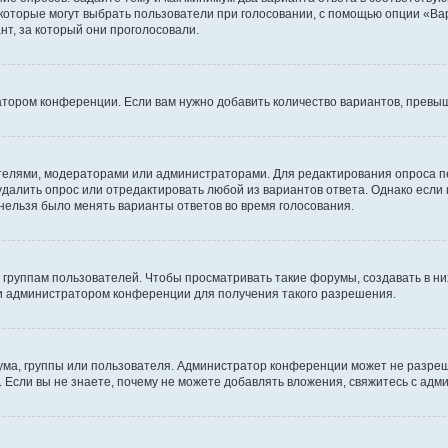
 которые могут выбрать пользователи при голосовании, с помощью опции «Вар
т, за который они проголосовали.
атором конференции. Если вам нужно добавить количество вариантов, превы
дателями, модераторами или администраторами. Для редактирования опроса п
 удалить опрос или отредактировать любой из вариантов ответа. Однако если
 нельзя было менять варианты ответов во время голосования.
руппам пользователей. Чтобы просматривать такие форумы, создавать в них
и администратором конференции для получения такого разрешения.
ма, группы или пользователя. Администратор конференции может не разре
 Если вы не знаете, почему не можете добавлять вложения, свяжитесь с ад