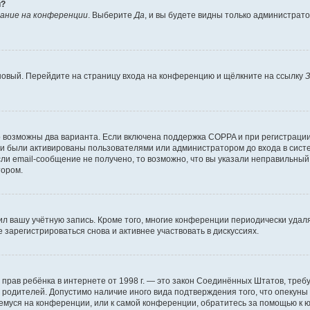
й?
ание на конференции
. Выберите
Да
, и вы будете видны только администрат
 новый. Перейдите на страницу входа на конференцию и щёлкните на ссылку
З
о возможны два варианта. Если включена поддержка COPPA и при регистрации 
и были активированы пользователями или администратором до входа в систе
и email-сообщение не получено, то возможно, что вы указали неправильный 
тором.
ил вашу учётную запись. Кроме того, многие конференции периодически уда
зарегистрироваться снова и активнее участвовать в дискуссиях.
тных прав ребёнка в интернете от 1998 г. — это закон Соединённых Штатов, т
е родителей. Допустимо наличие иного вида подтверждения того, что опек
ющемуся на конференции, или к самой конференции, обратитесь за помощью к 