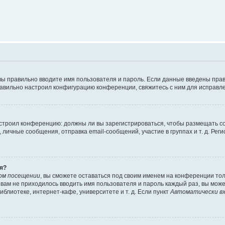
вы правильно вводите имя пользователя и пароль. Если данные введены прав
равильно настроил конфигурацию конференции, свяжитесь с ним для исправле
 настроил конференцию: должны ли вы зарегистрироваться, чтобы размещать 
чные сообщения, отправка email-сообщений, участие в группах и т. д. Регис
я?
ом посещении
, вы сможете оставаться под своим именем на конференции тол
ы вам не приходилось вводить имя пользователя и пароль каждый раз, вы мож
блиотеке, интернет-кафе, университете и т. д. Если пункт
Автоматически вх