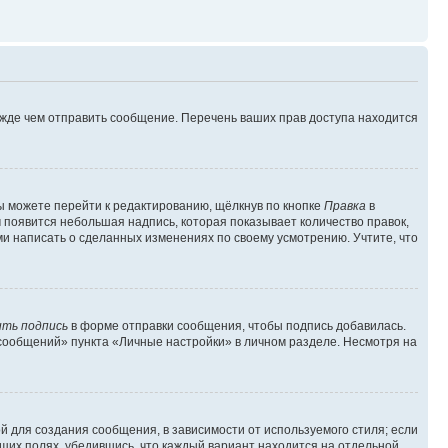
ежде чем отправить сообщение. Перечень ваших прав доступа находится
ы можете перейти к редактированию, щёлкнув по кнопке
Правка
в
м появится небольшая надпись, которая показывает количество правок,
ми написать о сделанных изменениях по своему усмотрению. Учтите, что
ть подпись
в форме отправки сообщения, чтобы подпись добавилась.
сообщений» пункта «Личные настройки» в личном разделе. Несмотря на
 для создания сообщения, в зависимости от используемого стиля; если
ющих полях, убедившись, что каждый вариант находится на отдельной