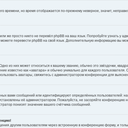
него времени, но время отображается по-прежнему неверное, значит, неправ
или же просто никто не перевёл phpBB на ваш язык. Попробуйте узнать у ад
ами можете перевести phpBB на свой язык. Дополнительную информацию вы мо
дно из них может относиться к вашему званию, обычно это звёздочки, квадр
ние известно как «аватара» и обычно уникально для каждого пользователя. О
использовать аватары, свяжитесь с администратором конференции для выясне
нных вами сообщений или идентифицируют определённых пользователей: на
установлены её администратором. Пожалуйста, не засоряйте конференцию н
тратор понизят значение вашего счётчика сообщений.
ренцию!
щения другим пользователям через встроенную в конференцию форму, и толь