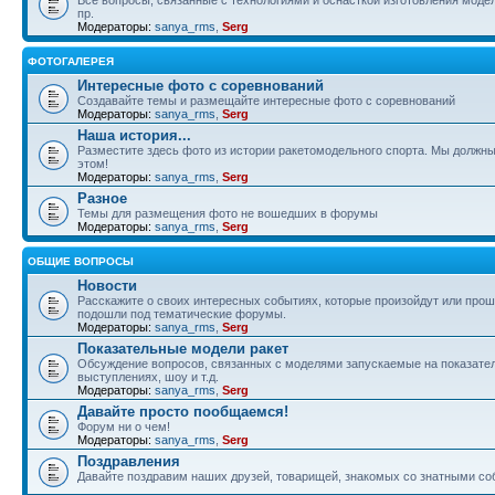
пр.
Модераторы:
sanya_rms
,
Serg
ФОТОГАЛЕРЕЯ
Интересные фото с соревнований
Создавайте темы и размещайте интересные фото с соревнований
Модераторы:
sanya_rms
,
Serg
Наша история...
Разместите здесь фото из истории ракетомодельного спорта. Мы должны
этом!
Модераторы:
sanya_rms
,
Serg
Разное
Темы для размещения фото не вошедших в форумы
Модераторы:
sanya_rms
,
Serg
ОБЩИЕ ВОПРОСЫ
Новости
Расскажите о своих интересных событиях, которые произойдут или прош
подошли под тематические форумы.
Модераторы:
sanya_rms
,
Serg
Показательные модели ракет
Обсуждение вопросов, связанных с моделями запускаемые на показате
выступлениях, шоу и т.д.
Модераторы:
sanya_rms
,
Serg
Давайте просто пообщаемся!
Форум ни о чем!
Модераторы:
sanya_rms
,
Serg
Поздравления
Давайте поздравим наших друзей, товарищей, знакомых со знатными со