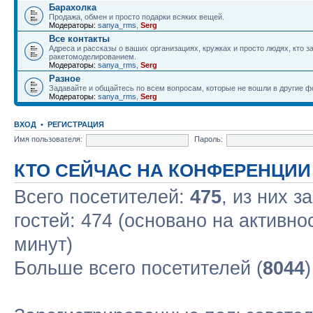
Барахолка
Продажа, обмен и просто подарки всяких вещей.
Модераторы:
sanya_rms
,
Serg
Все контакты
Адреса и рассказы о ваших организациях, кружках и просто людях, кто 
ракетомоделированием.
Модераторы:
sanya_rms
,
Serg
Разное
Задавайте и общайтесь по всем вопросам, которые не вошли в другие 
Модераторы:
sanya_rms
,
Serg
ВХОД
•
РЕГИСТРАЦИЯ
Имя пользователя:
Пароль:
КТО СЕЙЧАС НА КОНФЕРЕНЦИИ
Всего посетителей:
475
, из них з
гостей: 474 (основано на активно
минут)
Больше всего посетителей (
8044