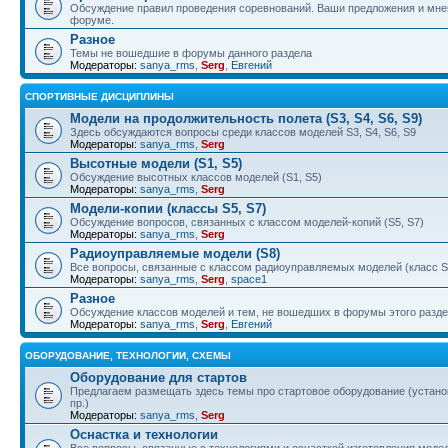
Обсуждение правил проведения соревнований. Ваши предложения и мнен
форуме.
Разное
Темы не вошедшие в форумы данного раздела
Модераторы:
sanya_rms
,
Serg
,
Евгений
СПОРТИВНЫЕ ДИСЦИПЛИНЫ
Модели на продолжительность полета (S3, S4, S6, S9)
Здесь обсуждаются вопросы среди классов моделей S3, S4, S6, S9
Модераторы:
sanya_rms
,
Serg
Высотные модели (S1, S5)
Обсуждение высотных классов моделей (S1, S5)
Модераторы:
sanya_rms
,
Serg
Модели-копии (классы S5, S7)
Обсуждение вопросов, связанных с классом моделей-копий (S5, S7)
Модераторы:
sanya_rms
,
Serg
Радиоуправляемые модели (S8)
Все вопросы, связанные с классом радиоуправляемых моделей (класс S
Модераторы:
sanya_rms
,
Serg
,
space1
Разное
Обсуждение классов моделей и тем, не вошедших в форумы этого разд
Модераторы:
sanya_rms
,
Serg
,
Евгений
ОБОРУДОВАНИЕ, ТЕХНОЛОГИИ, СХЕМЫ
Оборудование для стартов
Предлагаем размещать здесь темы про стартовое оборудование (установ
пр.)
Модераторы:
sanya_rms
,
Serg
Оснастка и технологии
Все вопросы, связанные с технологиями и оснасткой изготовления модел