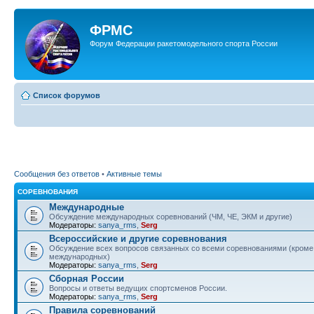
ФРМС
Форум Федерации ракетомодельного спорта России
Список форумов
Сообщения без ответов
•
Активные темы
СОРЕВНОВАНИЯ
Международные
Обсуждение международных соревнований (ЧМ, ЧЕ, ЭКМ и другие)
Модераторы:
sanya_rms
,
Serg
Всероссийские и другие соревнования
Обсуждение всех вопросов связанных со всеми соревнованиями (кроме
международных)
Модераторы:
sanya_rms
,
Serg
Сборная России
Вопросы и ответы ведущих спортсменов России.
Модераторы:
sanya_rms
,
Serg
Правила соревнований