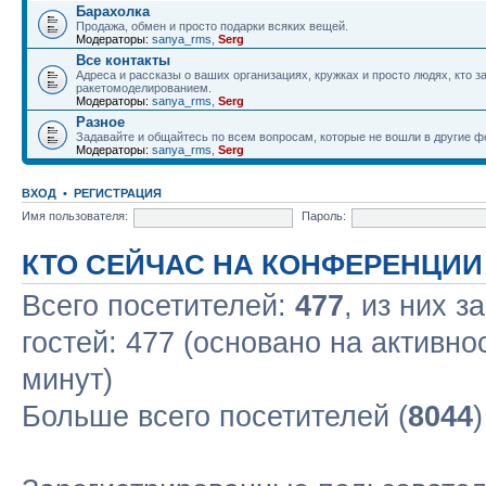
Барахолка
Продажа, обмен и просто подарки всяких вещей.
Модераторы:
sanya_rms
,
Serg
Все контакты
Адреса и рассказы о ваших организациях, кружках и просто людях, кто 
ракетомоделированием.
Модераторы:
sanya_rms
,
Serg
Разное
Задавайте и общайтесь по всем вопросам, которые не вошли в другие 
Модераторы:
sanya_rms
,
Serg
ВХОД
•
РЕГИСТРАЦИЯ
Имя пользователя:
Пароль:
КТО СЕЙЧАС НА КОНФЕРЕНЦИИ
Всего посетителей:
477
, из них з
гостей: 477 (основано на активно
минут)
Больше всего посетителей (
8044