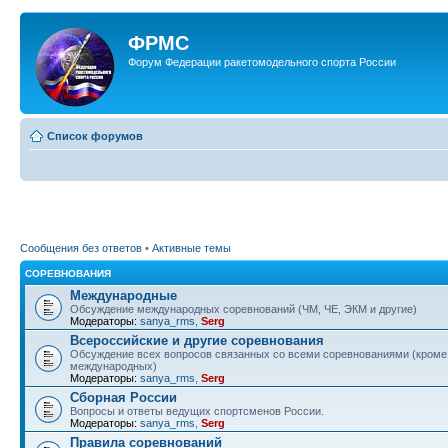
ФРМС
Форум Федерации ракетомодельного спорта России
Список форумов
Сообщения без ответов
•
Активные темы
СОРЕВНОВАНИЯ
Международные
Обсуждение международных соревнований (ЧМ, ЧЕ, ЭКМ и другие)
Модераторы:
sanya_rms
,
Serg
Всероссийские и другие соревнования
Обсуждение всех вопросов связанных со всеми соревнованиями (кроме
международных)
Модераторы:
sanya_rms
,
Serg
Сборная России
Вопросы и ответы ведущих спортсменов России.
Модераторы:
sanya_rms
,
Serg
Правила соревнований