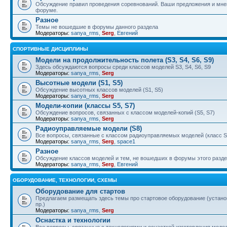
Обсуждение правил проведения соревнований. Ваши предложения и мнен
форуме.
Разное
Темы не вошедшие в форумы данного раздела
Модераторы:
sanya_rms
,
Serg
,
Евгений
СПОРТИВНЫЕ ДИСЦИПЛИНЫ
Модели на продолжительность полета (S3, S4, S6, S9)
Здесь обсуждаются вопросы среди классов моделей S3, S4, S6, S9
Модераторы:
sanya_rms
,
Serg
Высотные модели (S1, S5)
Обсуждение высотных классов моделей (S1, S5)
Модераторы:
sanya_rms
,
Serg
Модели-копии (классы S5, S7)
Обсуждение вопросов, связанных с классом моделей-копий (S5, S7)
Модераторы:
sanya_rms
,
Serg
Радиоуправляемые модели (S8)
Все вопросы, связанные с классом радиоуправляемых моделей (класс S
Модераторы:
sanya_rms
,
Serg
,
space1
Разное
Обсуждение классов моделей и тем, не вошедших в форумы этого разд
Модераторы:
sanya_rms
,
Serg
,
Евгений
ОБОРУДОВАНИЕ, ТЕХНОЛОГИИ, СХЕМЫ
Оборудование для стартов
Предлагаем размещать здесь темы про стартовое оборудование (установ
пр.)
Модераторы:
sanya_rms
,
Serg
Оснастка и технологии
Все вопросы, связанные с технологиями и оснасткой изготовления модел