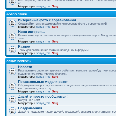
пр.
Модераторы:
sanya_rms
,
Serg
ФОТОГАЛЕРЕЯ
Интересные фото с соревнований
Создавайте темы и размещайте интересные фото с соревнований
Модераторы:
sanya_rms
,
Serg
Наша история...
Разместите здесь фото из истории ракетомодельного спорта. Мы должны
этом!
Модераторы:
sanya_rms
,
Serg
Разное
Темы для размещения фото не вошедших в форумы
Модераторы:
sanya_rms
,
Serg
ОБЩИЕ ВОПРОСЫ
Новости
Расскажите о своих интересных событиях, которые произойдут или прош
подошли под тематические форумы.
Модераторы:
sanya_rms
,
Serg
Показательные модели ракет
Обсуждение вопросов, связанных с моделями запускаемые на показате
выступлениях, шоу и т.д.
Модераторы:
sanya_rms
,
Serg
Давайте просто пообщаемся!
Форум ни о чем!
Модераторы:
sanya_rms
,
Serg
Поздравления
Давайте поздравим наших друзей, товарищей, знакомых со знатными со