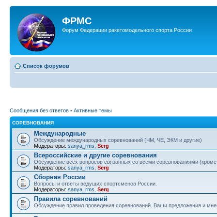
ФРМС
Форум Федерации ракетомодельного спорта России
Список форумов
Сообщения без ответов
•
Активные темы
СОРЕВНОВАНИЯ
Международные
Обсуждение международных соревнований (ЧМ, ЧЕ, ЭКМ и другие)
Модераторы:
sanya_rms
,
Serg
Всероссийские и другие соревнования
Обсуждение всех вопросов связанных со всеми соревнованиями (кром
Модераторы:
sanya_rms
,
Serg
Сборная России
Вопросы и ответы ведущих спортсменов России.
Модераторы:
sanya_rms
,
Serg
Правила соревнований
Обсуждение правил проведения соревнований. Ваши предложения и мнен