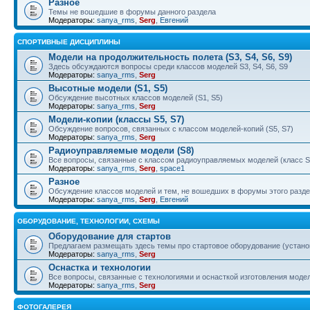
Разное
Темы не вошедшие в форумы данного раздела
Модераторы:
sanya_rms
,
Serg
,
Евгений
СПОРТИВНЫЕ ДИСЦИПЛИНЫ
Модели на продолжительность полета (S3, S4, S6, S9)
Здесь обсуждаются вопросы среди классов моделей S3, S4, S6, S9
Модераторы:
sanya_rms
,
Serg
Высотные модели (S1, S5)
Обсуждение высотных классов моделей (S1, S5)
Модераторы:
sanya_rms
,
Serg
Модели-копии (классы S5, S7)
Обсуждение вопросов, связанных с классом моделей-копий (S5, S7)
Модераторы:
sanya_rms
,
Serg
Радиоуправляемые модели (S8)
Все вопросы, связанные с классом радиоуправляемых моделей (класс S
Модераторы:
sanya_rms
,
Serg
,
space1
Разное
Обсуждение классов моделей и тем, не вошедших в форумы этого разд
Модераторы:
sanya_rms
,
Serg
,
Евгений
ОБОРУДОВАНИЕ, ТЕХНОЛОГИИ, СХЕМЫ
Оборудование для стартов
Предлагаем размещать здесь темы про стартовое оборудование (установ
Модераторы:
sanya_rms
,
Serg
Оснастка и технологии
Все вопросы, связанные с технологиями и оснасткой изготовления моделе
Модераторы:
sanya_rms
,
Serg
ФОТОГАЛЕРЕЯ