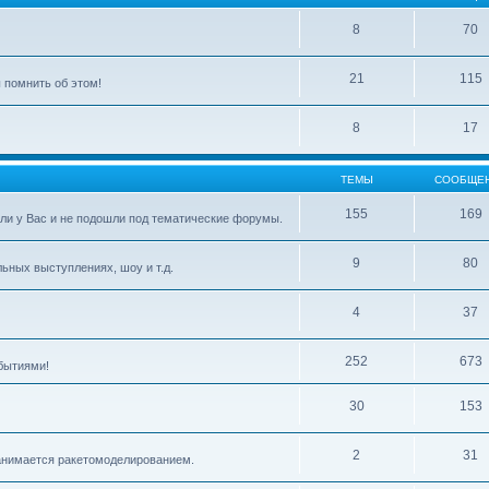
8
70
21
115
 помнить об этом!
8
17
ТЕМЫ
СООБЩЕ
155
169
ли у Вас и не подошли под тематические форумы.
9
80
ьных выступлениях, шоу и т.д.
4
37
252
673
бытиями!
30
153
2
31
 занимается ракетомоделированием.