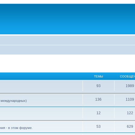
ТЕМЫ
СООБЩЕ
93
1989
136
1109
е международных)
12
122
53
629
ия - в этом форуме.