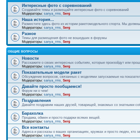
Интересные фото с соревнований
Создавайте темы и размещайте интересные фото с соревнований
Модераторы:
sanya_rms
,
Serg
Наша история...
Разместите здесь фото из истории ракетомодельного спорта. Мы должны
Модераторы:
sanya_rms
,
Serg
Разное
Темы для размещения фото не вошедших в форумы
Модераторы:
sanya_rms
,
Serg
ОБЩИЕ ВОПРОСЫ
Новости
Расскажите о своих интересных событиях, которые произойдут или прош
Модераторы:
sanya_rms
,
Serg
Показательные модели ракет
Обсуждение вопросов, связанных с моделями запускаемые на показател
Модераторы:
sanya_rms
,
Serg
Давайте просто пообщаемся!
Форум ни о чем!
Модераторы:
sanya_rms
,
Serg
Поздравления
Давайте поздравим наших друзей, товарищей, знакомых со знатными со
Барахолка
Продажа, обмен и просто подарки всяких вещей.
Модераторы:
sanya_rms
,
Serg
Все контакты
Адреса и рассказы о ваших организациях, кружках и просто людях, кто
Модераторы:
sanya_rms
,
Serg