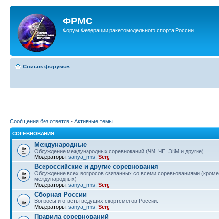
ФРМС
Форум Федерации ракетомодельного спорта России
Список форумов
Сообщения без ответов
•
Активные темы
СОРЕВНОВАНИЯ
Международные
Обсуждение международных соревнований (ЧМ, ЧЕ, ЭКМ и другие)
Модераторы:
sanya_rms
,
Serg
Всероссийские и другие соревнования
Обсуждение всех вопросов связанных со всеми соревнованиями (кроме
международных)
Модераторы:
sanya_rms
,
Serg
Сборная России
Вопросы и ответы ведущих спортсменов России.
Модераторы:
sanya_rms
,
Serg
Правила соревнований