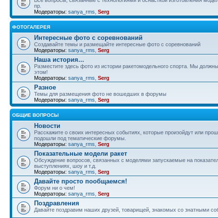
пр.
Модераторы:
sanya_rms
,
Serg
ФОТОГАЛЕРЕЯ
Интересные фото с соревнований
Создавайте темы и размещайте интересные фото с соревнований
Модераторы:
sanya_rms
,
Serg
Наша история...
Разместите здесь фото из истории ракетомодельного спорта. Мы должны
этом!
Модераторы:
sanya_rms
,
Serg
Разное
Темы для размещения фото не вошедших в форумы
Модераторы:
sanya_rms
,
Serg
ОБЩИЕ ВОПРОСЫ
Новости
Расскажите о своих интересных событиях, которые произойдут или прош
подошли под тематические форумы.
Модераторы:
sanya_rms
,
Serg
Показательные модели ракет
Обсуждение вопросов, связанных с моделями запускаемые на показате
выступлениях, шоу и т.д.
Модераторы:
sanya_rms
,
Serg
Давайте просто пообщаемся!
Форум ни о чем!
Модераторы:
sanya_rms
,
Serg
Поздравления
Давайте поздравим наших друзей, товарищей, знакомых со знатными со