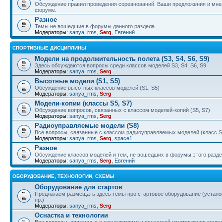
Обсуждение правил проведения соревнований. Ваши предложения и мнен
форуме.
Разное
Темы не вошедшие в форумы данного раздела
Модераторы:
sanya_rms
,
Serg
,
Евгений
СПОРТИВНЫЕ ДИСЦИПЛИНЫ
Модели на продолжительность полета (S3, S4, S6, S9)
Здесь обсуждаются вопросы среди классов моделей S3, S4, S6, S9
Модераторы:
sanya_rms
,
Serg
Высотные модели (S1, S5)
Обсуждение высотных классов моделей (S1, S5)
Модераторы:
sanya_rms
,
Serg
Модели-копии (классы S5, S7)
Обсуждение вопросов, связанных с классом моделей-копий (S5, S7)
Модераторы:
sanya_rms
,
Serg
Радиоуправляемые модели (S8)
Все вопросы, связанные с классом радиоуправляемых моделей (класс S
Модераторы:
sanya_rms
,
Serg
,
space1
Разное
Обсуждение классов моделей и тем, не вошедших в форумы этого разд
Модераторы:
sanya_rms
,
Serg
,
Евгений
ОБОРУДОВАНИЕ, ТЕХНОЛОГИИ, СХЕМЫ
Оборудование для стартов
Предлагаем размещать здесь темы про стартовое оборудование (установ
пр.)
Модераторы:
sanya_rms
,
Serg
Оснастка и технологии
Все вопросы, связанные с технологиями и оснасткой изготовления модел