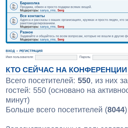
Барахолка
Продажа, обмен и просто подарки всяких вещей.
Модераторы:
sanya_rms
,
Serg
Все контакты
Адреса и рассказы о ваших организациях, кружках и просто людях, кто 
ракетомоделированием.
Модераторы:
sanya_rms
,
Serg
Разное
Задавайте и общайтесь по всем вопросам, которые не вошли в другие 
Модераторы:
sanya_rms
,
Serg
ВХОД
•
РЕГИСТРАЦИЯ
Имя пользователя:
Пароль:
КТО СЕЙЧАС НА КОНФЕРЕНЦИИ
Всего посетителей:
550
, из них з
гостей: 550 (основано на активно
минут)
Больше всего посетителей (
8044