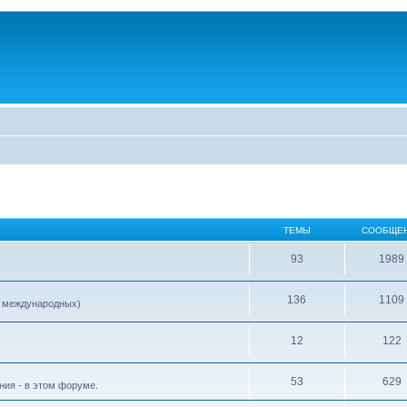
ТЕМЫ
СООБЩЕ
93
1989
136
1109
е международных)
12
122
53
629
ия - в этом форуме.