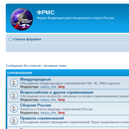
ФРМС
Форум Федерации ракетомодельного спорта России
Список форумов
Сообщения без ответов
•
Активные темы
СОРЕВНОВАНИЯ
Международные
Обсуждение международных соревнований (ЧМ, ЧЕ, ЭКМ и другие)
Модераторы:
sanya_rms
,
Serg
Всероссийские и другие соревнования
Обсуждение всех вопросов связанных со всеми соревнованиями (кром
Модераторы:
sanya_rms
,
Serg
Сборная России
Вопросы и ответы ведущих спортсменов России.
Модераторы:
sanya_rms
,
Serg
Правила соревнований
Обсуждение правил проведения соревнований. Ваши предложения и мнен