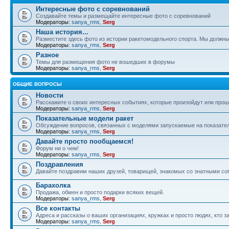
Интересные фото с соревнований
Создавайте темы и размещайте интересные фото с соревнований
Модераторы:
sanya_rms
,
Serg
Наша история...
Разместите здесь фото из истории ракетомодельного спорта. Мы должны
Модераторы:
sanya_rms
,
Serg
Разное
Темы для размещения фото не вошедших в форумы
Модераторы:
sanya_rms
,
Serg
ОБЩИЕ ВОПРОСЫ
Новости
Расскажите о своих интересных событиях, которые произойдут или прош
Модераторы:
sanya_rms
,
Serg
Показательные модели ракет
Обсуждение вопросов, связанных с моделями запускаемые на показател
Модераторы:
sanya_rms
,
Serg
Давайте просто пообщаемся!
Форум ни о чем!
Модераторы:
sanya_rms
,
Serg
Поздравления
Давайте поздравим наших друзей, товарищей, знакомых со знатными со
Барахолка
Продажа, обмен и просто подарки всяких вещей.
Модераторы:
sanya_rms
,
Serg
Все контакты
Адреса и рассказы о ваших организациях, кружках и просто людях, кто
Модераторы:
sanya_rms
,
Serg