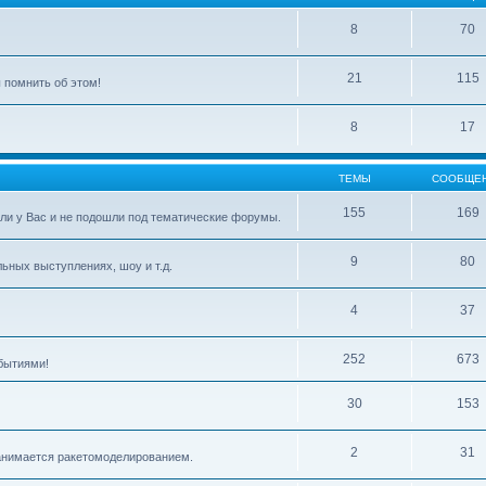
8
70
21
115
 помнить об этом!
8
17
ТЕМЫ
СООБЩЕ
155
169
ли у Вас и не подошли под тематические форумы.
9
80
ьных выступлениях, шоу и т.д.
4
37
252
673
бытиями!
30
153
2
31
 занимается ракетомоделированием.