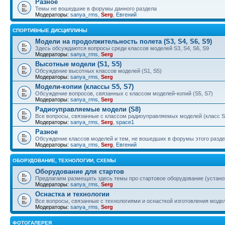
Разное
Темы не вошедшие в форумы данного раздела
Модераторы:
sanya_rms
,
Serg
,
Евгений
СПОРТИВНЫЕ ДИСЦИПЛИНЫ
Модели на продолжительность полета (S3, S4, S6, S9)
Здесь обсуждаются вопросы среди классов моделей S3, S4, S6, S9
Модераторы:
sanya_rms
,
Serg
Высотные модели (S1, S5)
Обсуждение высотных классов моделей (S1, S5)
Модераторы:
sanya_rms
,
Serg
Модели-копии (классы S5, S7)
Обсуждение вопросов, связанных с классом моделей-копий (S5, S7)
Модераторы:
sanya_rms
,
Serg
Радиоуправляемые модели (S8)
Все вопросы, связанные с классом радиоуправляемых моделей (класс S
Модераторы:
sanya_rms
,
Serg
,
space1
Разное
Обсуждение классов моделей и тем, не вошедших в форумы этого разд
Модераторы:
sanya_rms
,
Serg
,
Евгений
ОБОРУДОВАНИЕ, ТЕХНОЛОГИИ, СХЕМЫ
Оборудование для стартов
Предлагаем размещать здесь темы про стартовое оборудование (установ
Модераторы:
sanya_rms
,
Serg
Оснастка и технологии
Все вопросы, связанные с технологиями и оснасткой изготовления моделе
Модераторы:
sanya_rms
,
Serg
ФОТОГАЛЕРЕЯ