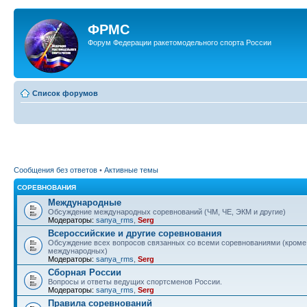
ФРМС
Форум Федерации ракетомодельного спорта России
Список форумов
Сообщения без ответов
•
Активные темы
СОРЕВНОВАНИЯ
Международные
Обсуждение международных соревнований (ЧМ, ЧЕ, ЭКМ и другие)
Модераторы:
sanya_rms
,
Serg
Всероссийские и другие соревнования
Обсуждение всех вопросов связанных со всеми соревнованиями (кроме
международных)
Модераторы:
sanya_rms
,
Serg
Сборная России
Вопросы и ответы ведущих спортсменов России.
Модераторы:
sanya_rms
,
Serg
Правила соревнований