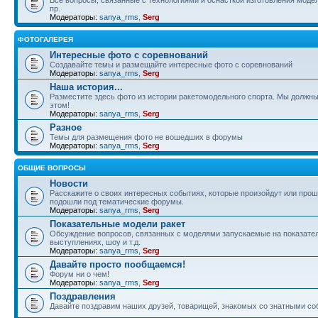
пр.
Модераторы:
sanya_rms
,
Serg
ФОТОГАЛЕРЕЯ
Интересные фото с соревнований
Создавайте темы и размещайте интересные фото с соревнований
Модераторы:
sanya_rms
,
Serg
Наша история...
Разместите здесь фото из истории ракетомодельного спорта. Мы должны
этом!
Модераторы:
sanya_rms
,
Serg
Разное
Темы для размещения фото не вошедших в форумы
Модераторы:
sanya_rms
,
Serg
ОБЩИЕ ВОПРОСЫ
Новости
Расскажите о своих интересных событиях, которые произойдут или прош
подошли под тематические форумы.
Модераторы:
sanya_rms
,
Serg
Показательные модели ракет
Обсуждение вопросов, связанных с моделями запускаемые на показате
выступлениях, шоу и т.д.
Модераторы:
sanya_rms
,
Serg
Давайте просто пообщаемся!
Форум ни о чем!
Модераторы:
sanya_rms
,
Serg
Поздравления
Давайте поздравим наших друзей, товарищей, знакомых со знатными со