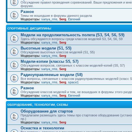
Обсуждение правил проведения соревнований. Ваши предложения и мнен
форуме.
Разное
Темы не вошедшие в форумы данного раздела
Модераторы:
sanya_rms
,
Serg
,
Евгений
СПОРТИВНЫЕ ДИСЦИПЛИНЫ
Модели на продолжительность полета (S3, S4, S6, S9)
Здесь обсуждаются вопросы среди классов моделей S3, S4, S6, S9
Модераторы:
sanya_rms
,
Serg
Высотные модели (S1, S5)
Обсуждение высотных классов моделей (S1, S5)
Модераторы:
sanya_rms
,
Serg
Модели-копии (классы S5, S7)
Обсуждение вопросов, связанных с классом моделей-копий (S5, S7)
Модераторы:
sanya_rms
,
Serg
Радиоуправляемые модели (S8)
Все вопросы, связанные с классом радиоуправляемых моделей (класс S
Модераторы:
sanya_rms
,
Serg
,
space1
Разное
Обсуждение классов моделей и тем, не вошедших в форумы этого разд
Модераторы:
sanya_rms
,
Serg
,
Евгений
ОБОРУДОВАНИЕ, ТЕХНОЛОГИИ, СХЕМЫ
Оборудование для стартов
Предлагаем размещать здесь темы про стартовое оборудование (установ
пр.)
Модераторы:
sanya_rms
,
Serg
Оснастка и технологии
Все вопросы, связанные с технологиями и оснасткой изготовления модел