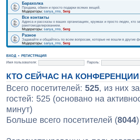
Барахолка
Продажа, обмен и просто подарки всяких вещей.
Модераторы:
sanya_rms
,
Serg
Все контакты
Адреса и рассказы о ваших организациях, кружках и просто людях, кто 
ракетомоделированием.
Модераторы:
sanya_rms
,
Serg
Разное
Задавайте и общайтесь по всем вопросам, которые не вошли в другие 
Модераторы:
sanya_rms
,
Serg
ВХОД
•
РЕГИСТРАЦИЯ
Имя пользователя:
Пароль:
КТО СЕЙЧАС НА КОНФЕРЕНЦИИ
Всего посетителей:
525
, из них з
гостей: 525 (основано на активно
минут)
Больше всего посетителей (
8044