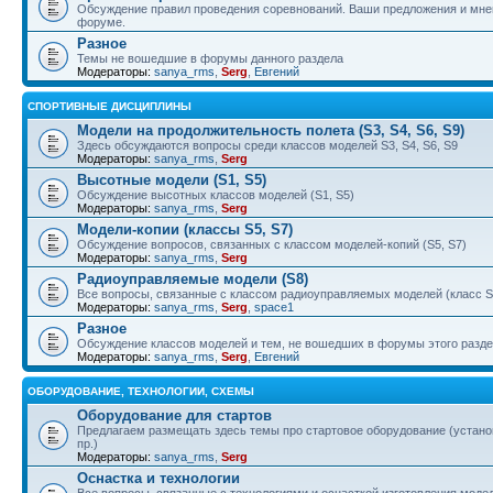
Обсуждение правил проведения соревнований. Ваши предложения и мнен
форуме.
Разное
Темы не вошедшие в форумы данного раздела
Модераторы:
sanya_rms
,
Serg
,
Евгений
СПОРТИВНЫЕ ДИСЦИПЛИНЫ
Модели на продолжительность полета (S3, S4, S6, S9)
Здесь обсуждаются вопросы среди классов моделей S3, S4, S6, S9
Модераторы:
sanya_rms
,
Serg
Высотные модели (S1, S5)
Обсуждение высотных классов моделей (S1, S5)
Модераторы:
sanya_rms
,
Serg
Модели-копии (классы S5, S7)
Обсуждение вопросов, связанных с классом моделей-копий (S5, S7)
Модераторы:
sanya_rms
,
Serg
Радиоуправляемые модели (S8)
Все вопросы, связанные с классом радиоуправляемых моделей (класс S
Модераторы:
sanya_rms
,
Serg
,
space1
Разное
Обсуждение классов моделей и тем, не вошедших в форумы этого разд
Модераторы:
sanya_rms
,
Serg
,
Евгений
ОБОРУДОВАНИЕ, ТЕХНОЛОГИИ, СХЕМЫ
Оборудование для стартов
Предлагаем размещать здесь темы про стартовое оборудование (установ
пр.)
Модераторы:
sanya_rms
,
Serg
Оснастка и технологии
Все вопросы, связанные с технологиями и оснасткой изготовления модел