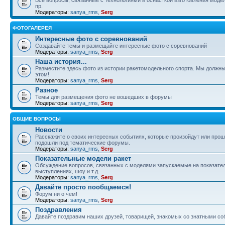
пр.
Модераторы:
sanya_rms
,
Serg
ФОТОГАЛЕРЕЯ
Интересные фото с соревнований
Создавайте темы и размещайте интересные фото с соревнований
Модераторы:
sanya_rms
,
Serg
Наша история...
Разместите здесь фото из истории ракетомодельного спорта. Мы должны
этом!
Модераторы:
sanya_rms
,
Serg
Разное
Темы для размещения фото не вошедших в форумы
Модераторы:
sanya_rms
,
Serg
ОБЩИЕ ВОПРОСЫ
Новости
Расскажите о своих интересных событиях, которые произойдут или прош
подошли под тематические форумы.
Модераторы:
sanya_rms
,
Serg
Показательные модели ракет
Обсуждение вопросов, связанных с моделями запускаемые на показате
выступлениях, шоу и т.д.
Модераторы:
sanya_rms
,
Serg
Давайте просто пообщаемся!
Форум ни о чем!
Модераторы:
sanya_rms
,
Serg
Поздравления
Давайте поздравим наших друзей, товарищей, знакомых со знатными со