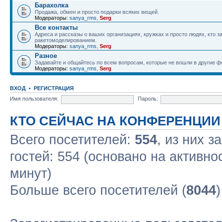
Барахолка
Продажа, обмен и просто подарки всяких вещей.
Модераторы:
sanya_rms
,
Serg
Все контакты
Адреса и рассказы о ваших организациях, кружках и просто людях, кто 
ракетомоделированием.
Модераторы:
sanya_rms
,
Serg
Разное
Задавайте и общайтесь по всем вопросам, которые не вошли в другие 
Модераторы:
sanya_rms
,
Serg
ВХОД
•
РЕГИСТРАЦИЯ
Имя пользователя:
Пароль:
КТО СЕЙЧАС НА КОНФЕРЕНЦИИ
Всего посетителей:
554
, из них з
гостей: 554 (основано на активно
минут)
Больше всего посетителей (
8044