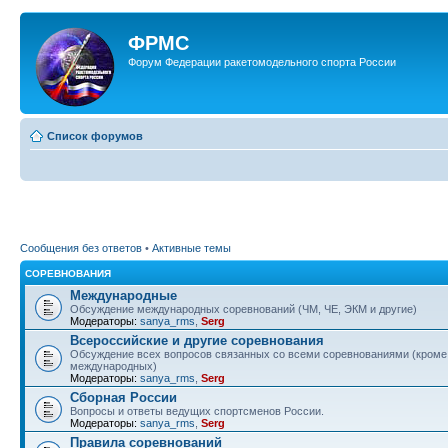
ФРМС
Форум Федерации ракетомодельного спорта России
Список форумов
Сообщения без ответов
•
Активные темы
СОРЕВНОВАНИЯ
Международные
Обсуждение международных соревнований (ЧМ, ЧЕ, ЭКМ и другие)
Модераторы:
sanya_rms
,
Serg
Всероссийские и другие соревнования
Обсуждение всех вопросов связанных со всеми соревнованиями (кроме
международных)
Модераторы:
sanya_rms
,
Serg
Сборная России
Вопросы и ответы ведущих спортсменов России.
Модераторы:
sanya_rms
,
Serg
Правила соревнований