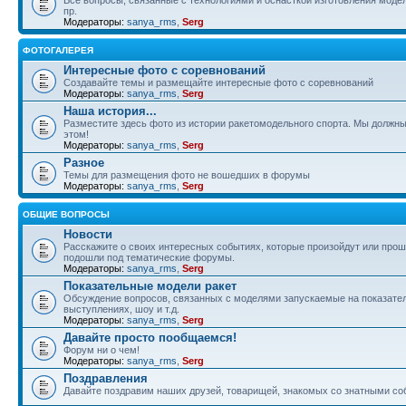
пр.
Модераторы:
sanya_rms
,
Serg
ФОТОГАЛЕРЕЯ
Интересные фото с соревнований
Создавайте темы и размещайте интересные фото с соревнований
Модераторы:
sanya_rms
,
Serg
Наша история...
Разместите здесь фото из истории ракетомодельного спорта. Мы должны
этом!
Модераторы:
sanya_rms
,
Serg
Разное
Темы для размещения фото не вошедших в форумы
Модераторы:
sanya_rms
,
Serg
ОБЩИЕ ВОПРОСЫ
Новости
Расскажите о своих интересных событиях, которые произойдут или прош
подошли под тематические форумы.
Модераторы:
sanya_rms
,
Serg
Показательные модели ракет
Обсуждение вопросов, связанных с моделями запускаемые на показате
выступлениях, шоу и т.д.
Модераторы:
sanya_rms
,
Serg
Давайте просто пообщаемся!
Форум ни о чем!
Модераторы:
sanya_rms
,
Serg
Поздравления
Давайте поздравим наших друзей, товарищей, знакомых со знатными со