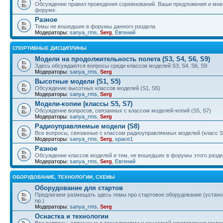
Обсуждение правил проведения соревнований. Ваши предложения и мнен
форуме.
Разное
Темы не вошедшие в форумы данного раздела
Модераторы:
sanya_rms
,
Serg
,
Евгений
СПОРТИВНЫЕ ДИСЦИПЛИНЫ
Модели на продолжительность полета (S3, S4, S6, S9)
Здесь обсуждаются вопросы среди классов моделей S3, S4, S6, S9
Модераторы:
sanya_rms
,
Serg
Высотные модели (S1, S5)
Обсуждение высотных классов моделей (S1, S5)
Модераторы:
sanya_rms
,
Serg
Модели-копии (классы S5, S7)
Обсуждение вопросов, связанных с классом моделей-копий (S5, S7)
Модераторы:
sanya_rms
,
Serg
Радиоуправляемые модели (S8)
Все вопросы, связанные с классом радиоуправляемых моделей (класс S
Модераторы:
sanya_rms
,
Serg
,
space1
Разное
Обсуждение классов моделей и тем, не вошедших в форумы этого разд
Модераторы:
sanya_rms
,
Serg
,
Евгений
ОБОРУДОВАНИЕ, ТЕХНОЛОГИИ, СХЕМЫ
Оборудование для стартов
Предлагаем размещать здесь темы про стартовое оборудование (установ
пр.)
Модераторы:
sanya_rms
,
Serg
Оснастка и технологии
Все вопросы, связанные с технологиями и оснасткой изготовления модел