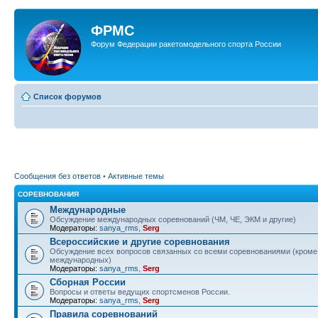
ФРМС
Форум Федерации ракетомодельного спорта России
Список форумов
Сообщения без ответов
•
Активные темы
СОРЕВНОВАНИЯ
Международные
Обсуждение международных соревнований (ЧМ, ЧЕ, ЭКМ и другие)
Модераторы:
sanya_rms
,
Serg
Всероссийские и другие соревнования
Обсуждение всех вопросов связанных со всеми соревнованиями (кроме
международных)
Модераторы:
sanya_rms
,
Serg
Сборная России
Вопросы и ответы ведущих спортсменов России.
Модераторы:
sanya_rms
,
Serg
Правила соревнований