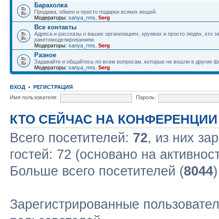
Барахолка
Продажа, обмен и просто подарки всяких вещей.
Модераторы:
sanya_rms
,
Serg
Все контакты
Адреса и рассказы о ваших организациях, кружках и просто людях, кто 
ракетомоделированием.
Модераторы:
sanya_rms
,
Serg
Разное
Задавайте и общайтесь по всем вопросам, которые не вошли в другие 
Модераторы:
sanya_rms
,
Serg
ВХОД
•
РЕГИСТРАЦИЯ
Имя пользователя:
Пароль:
КТО СЕЙЧАС НА КОНФЕРЕНЦИИ
Всего посетителей:
72
, из них за
гостей: 72 (основано на активнос
Больше всего посетителей (
8044
Зарегистрированные пользовател