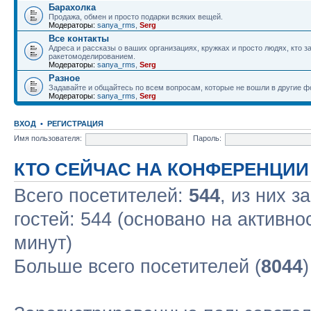
Барахолка
Продажа, обмен и просто подарки всяких вещей.
Модераторы:
sanya_rms
,
Serg
Все контакты
Адреса и рассказы о ваших организациях, кружках и просто людях, кто 
ракетомоделированием.
Модераторы:
sanya_rms
,
Serg
Разное
Задавайте и общайтесь по всем вопросам, которые не вошли в другие 
Модераторы:
sanya_rms
,
Serg
ВХОД
•
РЕГИСТРАЦИЯ
Имя пользователя:
Пароль:
КТО СЕЙЧАС НА КОНФЕРЕНЦИИ
Всего посетителей:
544
, из них з
гостей: 544 (основано на активно
минут)
Больше всего посетителей (
8044