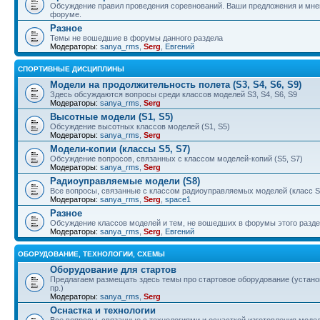
Обсуждение правил проведения соревнований. Ваши предложения и мнен
форуме.
Разное
Темы не вошедшие в форумы данного раздела
Модераторы:
sanya_rms
,
Serg
,
Евгений
СПОРТИВНЫЕ ДИСЦИПЛИНЫ
Модели на продолжительность полета (S3, S4, S6, S9)
Здесь обсуждаются вопросы среди классов моделей S3, S4, S6, S9
Модераторы:
sanya_rms
,
Serg
Высотные модели (S1, S5)
Обсуждение высотных классов моделей (S1, S5)
Модераторы:
sanya_rms
,
Serg
Модели-копии (классы S5, S7)
Обсуждение вопросов, связанных с классом моделей-копий (S5, S7)
Модераторы:
sanya_rms
,
Serg
Радиоуправляемые модели (S8)
Все вопросы, связанные с классом радиоуправляемых моделей (класс S
Модераторы:
sanya_rms
,
Serg
,
space1
Разное
Обсуждение классов моделей и тем, не вошедших в форумы этого разд
Модераторы:
sanya_rms
,
Serg
,
Евгений
ОБОРУДОВАНИЕ, ТЕХНОЛОГИИ, СХЕМЫ
Оборудование для стартов
Предлагаем размещать здесь темы про стартовое оборудование (установ
пр.)
Модераторы:
sanya_rms
,
Serg
Оснастка и технологии
Все вопросы, связанные с технологиями и оснасткой изготовления модел