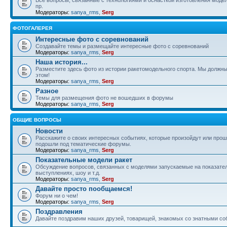
пр.
Модераторы:
sanya_rms
,
Serg
ФОТОГАЛЕРЕЯ
Интересные фото с соревнований
Создавайте темы и размещайте интересные фото с соревнований
Модераторы:
sanya_rms
,
Serg
Наша история...
Разместите здесь фото из истории ракетомодельного спорта. Мы должны
этом!
Модераторы:
sanya_rms
,
Serg
Разное
Темы для размещения фото не вошедших в форумы
Модераторы:
sanya_rms
,
Serg
ОБЩИЕ ВОПРОСЫ
Новости
Расскажите о своих интересных событиях, которые произойдут или прош
подошли под тематические форумы.
Модераторы:
sanya_rms
,
Serg
Показательные модели ракет
Обсуждение вопросов, связанных с моделями запускаемые на показате
выступлениях, шоу и т.д.
Модераторы:
sanya_rms
,
Serg
Давайте просто пообщаемся!
Форум ни о чем!
Модераторы:
sanya_rms
,
Serg
Поздравления
Давайте поздравим наших друзей, товарищей, знакомых со знатными со