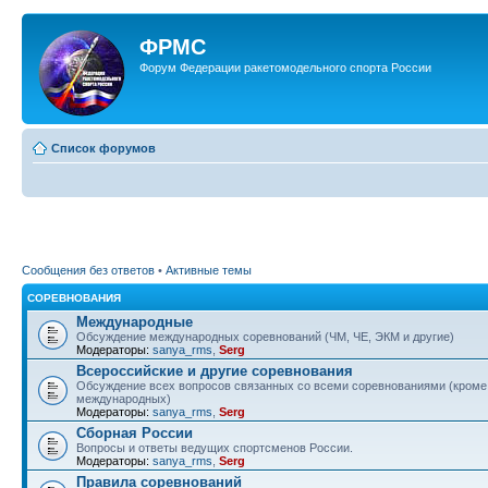
ФРМС
Форум Федерации ракетомодельного спорта России
Список форумов
Сообщения без ответов
•
Активные темы
СОРЕВНОВАНИЯ
Международные
Обсуждение международных соревнований (ЧМ, ЧЕ, ЭКМ и другие)
Модераторы:
sanya_rms
,
Serg
Всероссийские и другие соревнования
Обсуждение всех вопросов связанных со всеми соревнованиями (кроме
международных)
Модераторы:
sanya_rms
,
Serg
Сборная России
Вопросы и ответы ведущих спортсменов России.
Модераторы:
sanya_rms
,
Serg
Правила соревнований