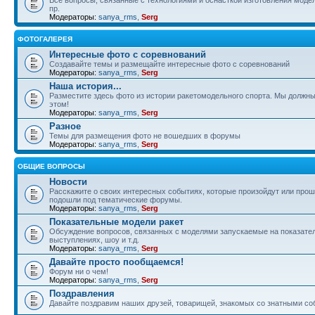
пр.
Модераторы:
sanya_rms
,
Serg
ФОТОГАЛЕРЕЯ
Интересные фото с соревнований
Создавайте темы и размещайте интересные фото с соревнований
Модераторы:
sanya_rms
,
Serg
Наша история...
Разместите здесь фото из истории ракетомодельного спорта. Мы должны
этом!
Модераторы:
sanya_rms
,
Serg
Разное
Темы для размещения фото не вошедших в форумы
Модераторы:
sanya_rms
,
Serg
ОБЩИЕ ВОПРОСЫ
Новости
Расскажите о своих интересных событиях, которые произойдут или прош
подошли под тематические форумы.
Модераторы:
sanya_rms
,
Serg
Показательные модели ракет
Обсуждение вопросов, связанных с моделями запускаемые на показате
выступлениях, шоу и т.д.
Модераторы:
sanya_rms
,
Serg
Давайте просто пообщаемся!
Форум ни о чем!
Модераторы:
sanya_rms
,
Serg
Поздравления
Давайте поздравим наших друзей, товарищей, знакомых со знатными со