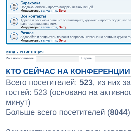
Барахолка
Продажа, обмен и просто подарки всяких вещей.
Модераторы:
sanya_rms
,
Serg
Все контакты
Адреса и рассказы о ваших организациях, кружках и просто людях, кто 
ракетомоделированием.
Модераторы:
sanya_rms
,
Serg
Разное
Задавайте и общайтесь по всем вопросам, которые не вошли в другие 
Модераторы:
sanya_rms
,
Serg
ВХОД
•
РЕГИСТРАЦИЯ
Имя пользователя:
Пароль:
КТО СЕЙЧАС НА КОНФЕРЕНЦИИ
Всего посетителей:
523
, из них з
гостей: 523 (основано на активно
минут)
Больше всего посетителей (
8044