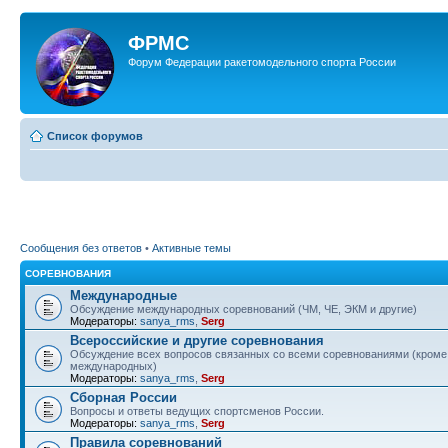
ФРМС
Форум Федерации ракетомодельного спорта России
Список форумов
Сообщения без ответов
•
Активные темы
СОРЕВНОВАНИЯ
Международные
Обсуждение международных соревнований (ЧМ, ЧЕ, ЭКМ и другие)
Модераторы:
sanya_rms
,
Serg
Всероссийские и другие соревнования
Обсуждение всех вопросов связанных со всеми соревнованиями (кроме
международных)
Модераторы:
sanya_rms
,
Serg
Сборная России
Вопросы и ответы ведущих спортсменов России.
Модераторы:
sanya_rms
,
Serg
Правила соревнований