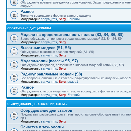
Обсуждение правил проведения соревнований. Ваши предложения и мнен
форуме.
Разное
Темы не вошедшие в форумы данного раздела
Модераторы:
sanya_rms
,
Serg
,
Евгений
СПОРТИВНЫЕ ДИСЦИПЛИНЫ
Модели на продолжительность полета (S3, S4, S6, S9)
Здесь обсуждаются вопросы среди классов моделей S3, S4, S6, S9
Модераторы:
sanya_rms
,
Serg
Высотные модели (S1, S5)
Обсуждение высотных классов моделей (S1, S5)
Модераторы:
sanya_rms
,
Serg
Модели-копии (классы S5, S7)
Обсуждение вопросов, связанных с классом моделей-копий (S5, S7)
Модераторы:
sanya_rms
,
Serg
Радиоуправляемые модели (S8)
Все вопросы, связанные с классом радиоуправляемых моделей (класс S
Модераторы:
sanya_rms
,
Serg
,
space1
Разное
Обсуждение классов моделей и тем, не вошедших в форумы этого разд
Модераторы:
sanya_rms
,
Serg
,
Евгений
ОБОРУДОВАНИЕ, ТЕХНОЛОГИИ, СХЕМЫ
Оборудование для стартов
Предлагаем размещать здесь темы про стартовое оборудование (установ
пр.)
Модераторы:
sanya_rms
,
Serg
Оснастка и технологии
Все вопросы, связанные с технологиями и оснасткой изготовления модел