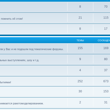
8
70
21
115
 помнить об этом!
8
17
ТЕМЫ
СООБЩЕ
155
169
ли у Вас и не подошли под тематические форумы.
9
80
ьных выступлениях, шоу и т.д.
4
37
252
673
бытиями!
30
153
2
31
 занимается ракетомоделированием.