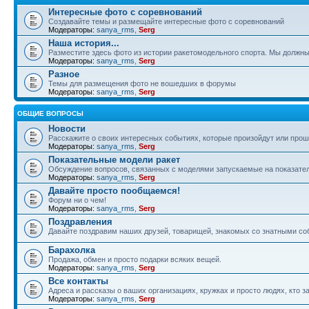
Интересные фото с соревнований
Создавайте темы и размещайте интересные фото с соревнований
Модераторы:
sanya_rms
,
Serg
Наша история...
Разместите здесь фото из истории ракетомодельного спорта. Мы должны
Модераторы:
sanya_rms
,
Serg
Разное
Темы для размещения фото не вошедших в форумы
Модераторы:
sanya_rms
,
Serg
ОБЩИЕ ВОПРОСЫ
Новости
Расскажите о своих интересных событиях, которые произойдут или прош
Модераторы:
sanya_rms
,
Serg
Показательные модели ракет
Обсуждение вопросов, связанных с моделями запускаемые на показател
Модераторы:
sanya_rms
,
Serg
Давайте просто пообщаемся!
Форум ни о чем!
Модераторы:
sanya_rms
,
Serg
Поздравления
Давайте поздравим наших друзей, товарищей, знакомых со знатными со
Барахолка
Продажа, обмен и просто подарки всяких вещей.
Модераторы:
sanya_rms
,
Serg
Все контакты
Адреса и рассказы о ваших организациях, кружках и просто людях, кто
Модераторы:
sanya_rms
,
Serg