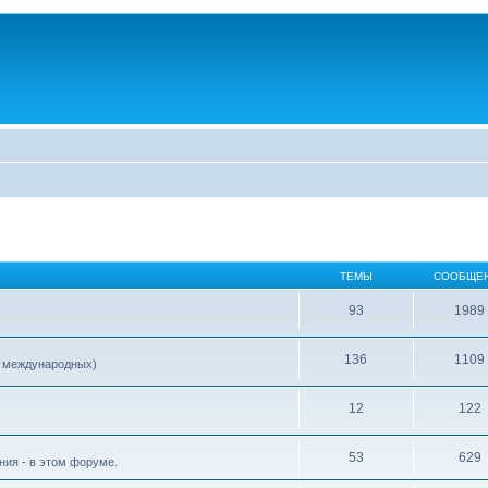
ТЕМЫ
СООБЩЕ
93
1989
136
1109
е международных)
12
122
53
629
ия - в этом форуме.