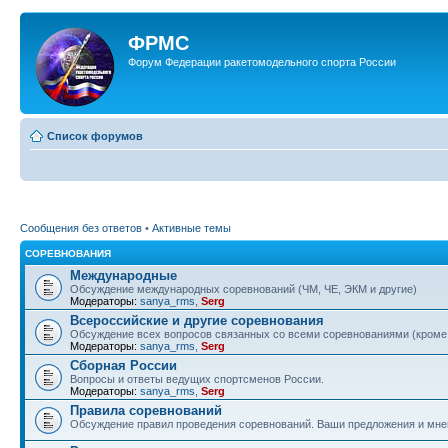
ФРМС
Форум Федерации ракетомодельного спорта России
Список форумов
Сообщения без ответов
•
Активные темы
СОРЕВНОВАНИЯ
Международные
Обсуждение международных соревнований (ЧМ, ЧЕ, ЭКМ и другие)
Модераторы:
sanya_rms
,
Serg
Всероссийские и другие соревнования
Обсуждение всех вопросов связанных со всеми соревнованиями (кром
Модераторы:
sanya_rms
,
Serg
Сборная России
Вопросы и ответы ведущих спортсменов России.
Модераторы:
sanya_rms
,
Serg
Правила соревнований
Обсуждение правил проведения соревнований. Ваши предложения и мнен