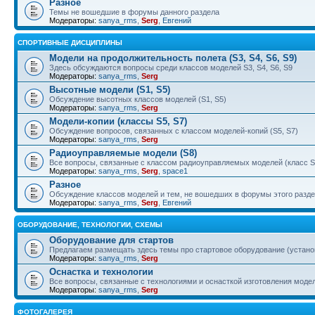
Разное
Темы не вошедшие в форумы данного раздела
Модераторы:
sanya_rms
,
Serg
,
Евгений
СПОРТИВНЫЕ ДИСЦИПЛИНЫ
Модели на продолжительность полета (S3, S4, S6, S9)
Здесь обсуждаются вопросы среди классов моделей S3, S4, S6, S9
Модераторы:
sanya_rms
,
Serg
Высотные модели (S1, S5)
Обсуждение высотных классов моделей (S1, S5)
Модераторы:
sanya_rms
,
Serg
Модели-копии (классы S5, S7)
Обсуждение вопросов, связанных с классом моделей-копий (S5, S7)
Модераторы:
sanya_rms
,
Serg
Радиоуправляемые модели (S8)
Все вопросы, связанные с классом радиоуправляемых моделей (класс S
Модераторы:
sanya_rms
,
Serg
,
space1
Разное
Обсуждение классов моделей и тем, не вошедших в форумы этого разд
Модераторы:
sanya_rms
,
Serg
,
Евгений
ОБОРУДОВАНИЕ, ТЕХНОЛОГИИ, СХЕМЫ
Оборудование для стартов
Предлагаем размещать здесь темы про стартовое оборудование (установ
Модераторы:
sanya_rms
,
Serg
Оснастка и технологии
Все вопросы, связанные с технологиями и оснасткой изготовления моделе
Модераторы:
sanya_rms
,
Serg
ФОТОГАЛЕРЕЯ