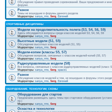
Обсуждение правил проведения соревнований. Ваши предложения и мнен
форуме.
Разное
Темы не вошедшие в форумы данного раздела
Модераторы:
sanya_rms
,
Serg
,
Евгений
СПОРТИВНЫЕ ДИСЦИПЛИНЫ
Модели на продолжительность полета (S3, S4, S6, S9)
Здесь обсуждаются вопросы среди классов моделей S3, S4, S6, S9
Модераторы:
sanya_rms
,
Serg
Высотные модели (S1, S5)
Обсуждение высотных классов моделей (S1, S5)
Модераторы:
sanya_rms
,
Serg
Модели-копии (классы S5, S7)
Обсуждение вопросов, связанных с классом моделей-копий (S5, S7)
Модераторы:
sanya_rms
,
Serg
Радиоуправляемые модели (S8)
Все вопросы, связанные с классом радиоуправляемых моделей (класс S
Модераторы:
sanya_rms
,
Serg
,
space1
Разное
Обсуждение классов моделей и тем, не вошедших в форумы этого разд
Модераторы:
sanya_rms
,
Serg
,
Евгений
ОБОРУДОВАНИЕ, ТЕХНОЛОГИИ, СХЕМЫ
Оборудование для стартов
Предлагаем размещать здесь темы про стартовое оборудование (установ
пр.)
Модераторы:
sanya_rms
,
Serg
Оснастка и технологии
Все вопросы, связанные с технологиями и оснасткой изготовления модел