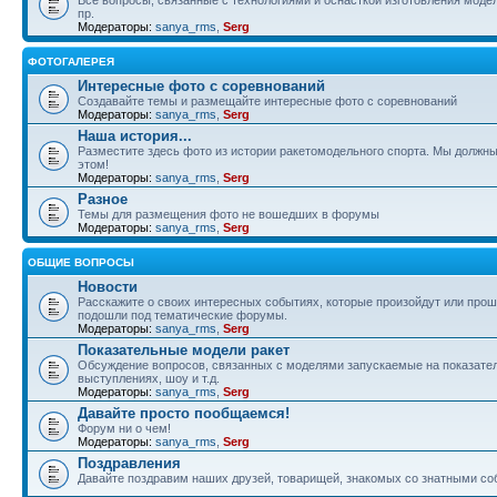
пр.
Модераторы:
sanya_rms
,
Serg
ФОТОГАЛЕРЕЯ
Интересные фото с соревнований
Создавайте темы и размещайте интересные фото с соревнований
Модераторы:
sanya_rms
,
Serg
Наша история...
Разместите здесь фото из истории ракетомодельного спорта. Мы должны
этом!
Модераторы:
sanya_rms
,
Serg
Разное
Темы для размещения фото не вошедших в форумы
Модераторы:
sanya_rms
,
Serg
ОБЩИЕ ВОПРОСЫ
Новости
Расскажите о своих интересных событиях, которые произойдут или прош
подошли под тематические форумы.
Модераторы:
sanya_rms
,
Serg
Показательные модели ракет
Обсуждение вопросов, связанных с моделями запускаемые на показате
выступлениях, шоу и т.д.
Модераторы:
sanya_rms
,
Serg
Давайте просто пообщаемся!
Форум ни о чем!
Модераторы:
sanya_rms
,
Serg
Поздравления
Давайте поздравим наших друзей, товарищей, знакомых со знатными со