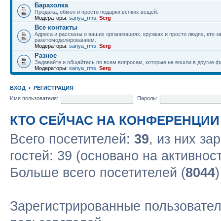
Барахолка
Продажа, обмен и просто подарки всяких вещей.
Модераторы:
sanya_rms
,
Serg
Все контакты
Адреса и рассказы о ваших организациях, кружках и просто людях, кто 
ракетомоделированием.
Модераторы:
sanya_rms
,
Serg
Разное
Задавайте и общайтесь по всем вопросам, которые не вошли в другие 
Модераторы:
sanya_rms
,
Serg
ВХОД
•
РЕГИСТРАЦИЯ
Имя пользователя:
Пароль:
КТО СЕЙЧАС НА КОНФЕРЕНЦИИ
Всего посетителей:
39
, из них за
гостей: 39 (основано на активнос
Больше всего посетителей (
8044
Зарегистрированные пользовател