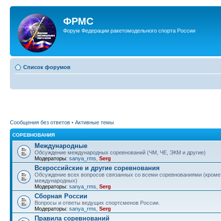
ФРМС
Форум Федерации ракетомодельного спорта России
Список форумов
Сообщения без ответов
•
Активные темы
СОРЕВНОВАНИЯ
Международные
Обсуждение международных соревнований (ЧМ, ЧЕ, ЭКМ и другие)
Модераторы:
sanya_rms
,
Serg
Всероссийские и другие соревнования
Обсуждение всех вопросов связанных со всеми соревнованиями (кроме
международных)
Модераторы:
sanya_rms
,
Serg
Сборная России
Вопросы и ответы ведущих спортсменов России.
Модераторы:
sanya_rms
,
Serg
Правила соревнований