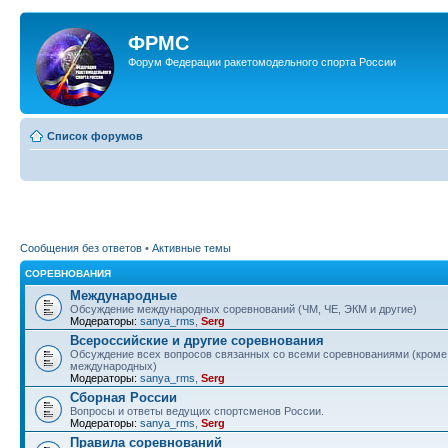
ФРМС
Форум Федерации ракетомодельного спорта России
Список форумов
Сообщения без ответов
•
Активные темы
СОРЕВНОВАНИЯ
Международные
Обсуждение международных соревнований (ЧМ, ЧЕ, ЭКМ и другие)
Модераторы:
sanya_rms
,
Serg
Всероссийские и другие соревнования
Обсуждение всех вопросов связанных со всеми соревнованиями (кроме
международных)
Модераторы:
sanya_rms
,
Serg
Сборная России
Вопросы и ответы ведущих спортсменов России.
Модераторы:
sanya_rms
,
Serg
Правила соревнований