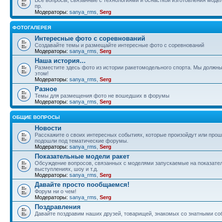
пр.
Модераторы:
sanya_rms
,
Serg
ФОТОГАЛЕРЕЯ
Интересные фото с соревнований
Создавайте темы и размещайте интересные фото с соревнований
Модераторы:
sanya_rms
,
Serg
Наша история...
Разместите здесь фото из истории ракетомодельного спорта. Мы должны
этом!
Модераторы:
sanya_rms
,
Serg
Разное
Темы для размещения фото не вошедших в форумы
Модераторы:
sanya_rms
,
Serg
ОБЩИЕ ВОПРОСЫ
Новости
Расскажите о своих интересных событиях, которые произойдут или прош
подошли под тематические форумы.
Модераторы:
sanya_rms
,
Serg
Показательные модели ракет
Обсуждение вопросов, связанных с моделями запускаемые на показате
выступлениях, шоу и т.д.
Модераторы:
sanya_rms
,
Serg
Давайте просто пообщаемся!
Форум ни о чем!
Модераторы:
sanya_rms
,
Serg
Поздравления
Давайте поздравим наших друзей, товарищей, знакомых со знатными со