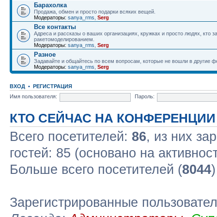
Барахолка
Продажа, обмен и просто подарки всяких вещей.
Модераторы:
sanya_rms
,
Serg
Все контакты
Адреса и рассказы о ваших организациях, кружках и просто людях, кто 
ракетомоделированием.
Модераторы:
sanya_rms
,
Serg
Разное
Задавайте и общайтесь по всем вопросам, которые не вошли в другие 
Модераторы:
sanya_rms
,
Serg
ВХОД
•
РЕГИСТРАЦИЯ
Имя пользователя:
Пароль:
КТО СЕЙЧАС НА КОНФЕРЕНЦИИ
Всего посетителей:
86
, из них за
гостей: 85 (основано на активнос
Больше всего посетителей (
8044
Зарегистрированные пользовате