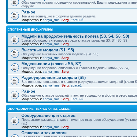
Обсуждение правил проведения соревнований. Ваши предложения и мнен
форуме.
Разное
Темы не вошедшие в форумы данного раздела
Модераторы:
sanya_rms
,
Serg
,
Евгений
СПОРТИВНЫЕ ДИСЦИПЛИНЫ
Модели на продолжительность полета (S3, S4, S6, S9)
Здесь обсуждаются вопросы среди классов моделей S3, S4, S6, S9
Модераторы:
sanya_rms
,
Serg
Высотные модели (S1, S5)
Обсуждение высотных классов моделей (S1, S5)
Модераторы:
sanya_rms
,
Serg
Модели-копии (классы S5, S7)
Обсуждение вопросов, связанных с классом моделей-копий (S5, S7)
Модераторы:
sanya_rms
,
Serg
Радиоуправляемые модели (S8)
Все вопросы, связанные с классом радиоуправляемых моделей (класс S
Модераторы:
sanya_rms
,
Serg
,
space1
Разное
Обсуждение классов моделей и тем, не вошедших в форумы этого разд
Модераторы:
sanya_rms
,
Serg
,
Евгений
ОБОРУДОВАНИЕ, ТЕХНОЛОГИИ, СХЕМЫ
Оборудование для стартов
Предлагаем размещать здесь темы про стартовое оборудование (установ
пр.)
Модераторы:
sanya_rms
,
Serg
Оснастка и технологии
Все вопросы, связанные с технологиями и оснасткой изготовления модел