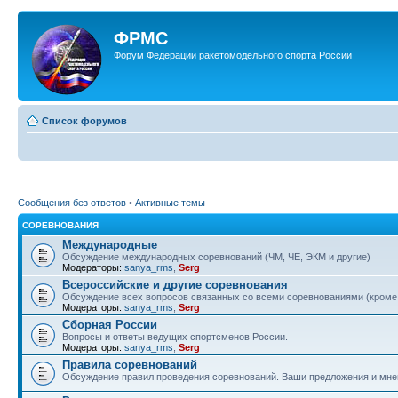
ФРМС
Форум Федерации ракетомодельного спорта России
Список форумов
Сообщения без ответов
•
Активные темы
СОРЕВНОВАНИЯ
Международные
Обсуждение международных соревнований (ЧМ, ЧЕ, ЭКМ и другие)
Модераторы:
sanya_rms
,
Serg
Всероссийские и другие соревнования
Обсуждение всех вопросов связанных со всеми соревнованиями (кром
Модераторы:
sanya_rms
,
Serg
Сборная России
Вопросы и ответы ведущих спортсменов России.
Модераторы:
sanya_rms
,
Serg
Правила соревнований
Обсуждение правил проведения соревнований. Ваши предложения и мнен