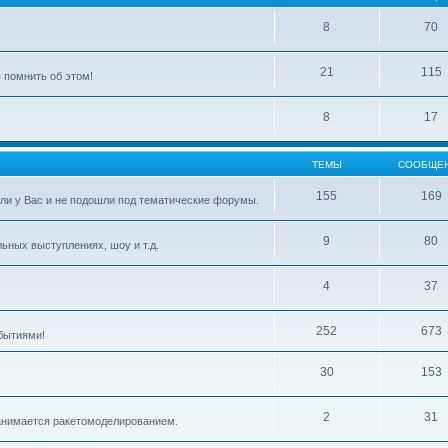
8
70
21
115
 помнить об этом!
8
17
ТЕМЫ
СООБЩЕ
155
169
ли у Вас и не подошли под тематические форумы.
9
80
ьных выступлениях, шоу и т.д.
4
37
252
673
бытиями!
30
153
2
31
 занимается ракетомоделированием.