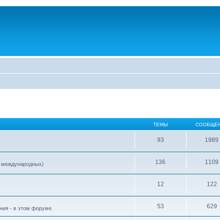
ТЕМЫ
СООБЩЕ
93
1989
136
1109
е международных)
12
122
53
629
ия - в этом форуме.