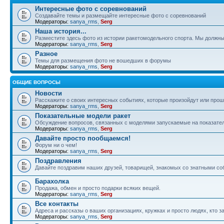
Интересные фото с соревнований
Создавайте темы и размещайте интересные фото с соревнований
Модераторы:
sanya_rms
,
Serg
Наша история...
Разместите здесь фото из истории ракетомодельного спорта. Мы должны
Модераторы:
sanya_rms
,
Serg
Разное
Темы для размещения фото не вошедших в форумы
Модераторы:
sanya_rms
,
Serg
ОБЩИЕ ВОПРОСЫ
Новости
Расскажите о своих интересных событиях, которые произойдут или прош
Модераторы:
sanya_rms
,
Serg
Показательные модели ракет
Обсуждение вопросов, связанных с моделями запускаемые на показател
Модераторы:
sanya_rms
,
Serg
Давайте просто пообщаемся!
Форум ни о чем!
Модераторы:
sanya_rms
,
Serg
Поздравления
Давайте поздравим наших друзей, товарищей, знакомых со знатными со
Барахолка
Продажа, обмен и просто подарки всяких вещей.
Модераторы:
sanya_rms
,
Serg
Все контакты
Адреса и рассказы о ваших организациях, кружках и просто людях, кто
Модераторы:
sanya_rms
,
Serg