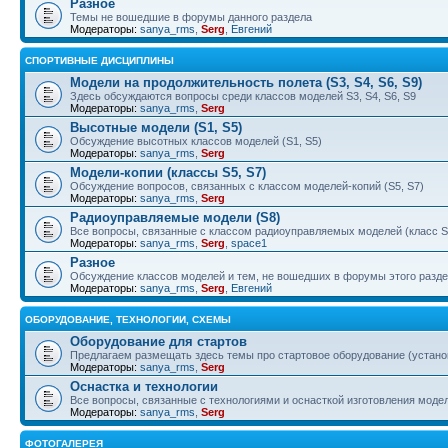
Разное
Темы не вошедшие в форумы данного раздела
Модераторы:
sanya_rms
,
Serg
,
Евгений
СПОРТИВНЫЕ ДИСЦИПЛИНЫ
Модели на продолжительность полета (S3, S4, S6, S9)
Здесь обсуждаются вопросы среди классов моделей S3, S4, S6, S9
Модераторы:
sanya_rms
,
Serg
Высотные модели (S1, S5)
Обсуждение высотных классов моделей (S1, S5)
Модераторы:
sanya_rms
,
Serg
Модели-копии (классы S5, S7)
Обсуждение вопросов, связанных с классом моделей-копий (S5, S7)
Модераторы:
sanya_rms
,
Serg
Радиоуправляемые модели (S8)
Все вопросы, связанные с классом радиоуправляемых моделей (класс S
Модераторы:
sanya_rms
,
Serg
,
space1
Разное
Обсуждение классов моделей и тем, не вошедших в форумы этого разд
Модераторы:
sanya_rms
,
Serg
,
Евгений
ОБОРУДОВАНИЕ, ТЕХНОЛОГИИ, СХЕМЫ
Оборудование для стартов
Предлагаем размещать здесь темы про стартовое оборудование (установ
Модераторы:
sanya_rms
,
Serg
Оснастка и технологии
Все вопросы, связанные с технологиями и оснасткой изготовления моделе
Модераторы:
sanya_rms
,
Serg
ФОТОГАЛЕРЕЯ