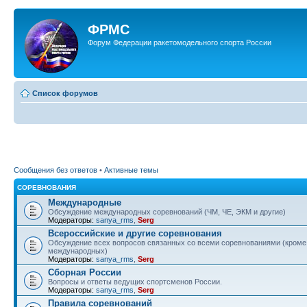
ФРМС
Форум Федерации ракетомодельного спорта России
Список форумов
Сообщения без ответов
•
Активные темы
СОРЕВНОВАНИЯ
Международные
Обсуждение международных соревнований (ЧМ, ЧЕ, ЭКМ и другие)
Модераторы:
sanya_rms
,
Serg
Всероссийские и другие соревнования
Обсуждение всех вопросов связанных со всеми соревнованиями (кроме
международных)
Модераторы:
sanya_rms
,
Serg
Сборная России
Вопросы и ответы ведущих спортсменов России.
Модераторы:
sanya_rms
,
Serg
Правила соревнований