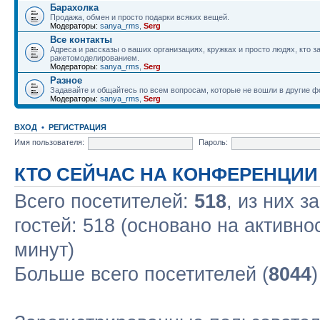
Барахолка
Продажа, обмен и просто подарки всяких вещей.
Модераторы:
sanya_rms
,
Serg
Все контакты
Адреса и рассказы о ваших организациях, кружках и просто людях, кто 
ракетомоделированием.
Модераторы:
sanya_rms
,
Serg
Разное
Задавайте и общайтесь по всем вопросам, которые не вошли в другие 
Модераторы:
sanya_rms
,
Serg
ВХОД
•
РЕГИСТРАЦИЯ
Имя пользователя:
Пароль:
КТО СЕЙЧАС НА КОНФЕРЕНЦИИ
Всего посетителей:
518
, из них з
гостей: 518 (основано на активно
минут)
Больше всего посетителей (
8044