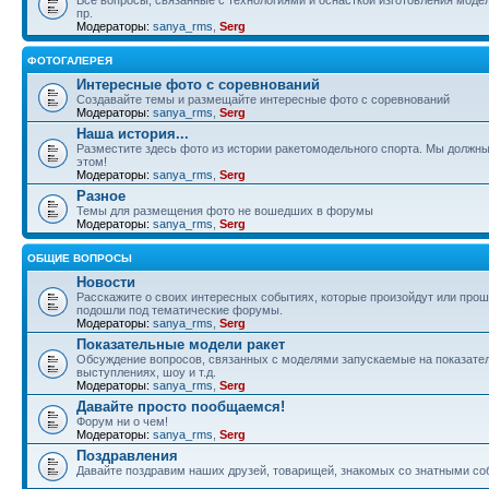
пр.
Модераторы:
sanya_rms
,
Serg
ФОТОГАЛЕРЕЯ
Интересные фото с соревнований
Создавайте темы и размещайте интересные фото с соревнований
Модераторы:
sanya_rms
,
Serg
Наша история...
Разместите здесь фото из истории ракетомодельного спорта. Мы должны
этом!
Модераторы:
sanya_rms
,
Serg
Разное
Темы для размещения фото не вошедших в форумы
Модераторы:
sanya_rms
,
Serg
ОБЩИЕ ВОПРОСЫ
Новости
Расскажите о своих интересных событиях, которые произойдут или прош
подошли под тематические форумы.
Модераторы:
sanya_rms
,
Serg
Показательные модели ракет
Обсуждение вопросов, связанных с моделями запускаемые на показате
выступлениях, шоу и т.д.
Модераторы:
sanya_rms
,
Serg
Давайте просто пообщаемся!
Форум ни о чем!
Модераторы:
sanya_rms
,
Serg
Поздравления
Давайте поздравим наших друзей, товарищей, знакомых со знатными со