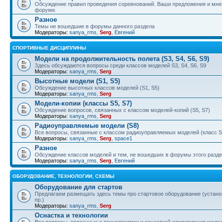
Обсуждение правил проведения соревнований. Ваши предложения и мнен
форуме.
Разное
Темы не вошедшие в форумы данного раздела
Модераторы:
sanya_rms
,
Serg
,
Евгений
СПОРТИВНЫЕ ДИСЦИПЛИНЫ
Модели на продолжительность полета (S3, S4, S6, S9)
Здесь обсуждаются вопросы среди классов моделей S3, S4, S6, S9
Модераторы:
sanya_rms
,
Serg
Высотные модели (S1, S5)
Обсуждение высотных классов моделей (S1, S5)
Модераторы:
sanya_rms
,
Serg
Модели-копии (классы S5, S7)
Обсуждение вопросов, связанных с классом моделей-копий (S5, S7)
Модераторы:
sanya_rms
,
Serg
Радиоуправляемые модели (S8)
Все вопросы, связанные с классом радиоуправляемых моделей (класс S
Модераторы:
sanya_rms
,
Serg
,
space1
Разное
Обсуждение классов моделей и тем, не вошедших в форумы этого разд
Модераторы:
sanya_rms
,
Serg
,
Евгений
ОБОРУДОВАНИЕ, ТЕХНОЛОГИИ, СХЕМЫ
Оборудование для стартов
Предлагаем размещать здесь темы про стартовое оборудование (установ
пр.)
Модераторы:
sanya_rms
,
Serg
Оснастка и технологии
Все вопросы, связанные с технологиями и оснасткой изготовления модел