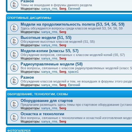
Разное
Темы не вошедшие в форумы данного раздела
Модераторы:
sanya_rms
,
Serg
,
Евгений
СПОРТИВНЫЕ ДИСЦИПЛИНЫ
Модели на продолжительность полета (S3, S4, S6, S9)
Здесь обсуждаются вопросы среди классов моделей S3, S4, S6, S9
Модераторы:
sanya_rms
,
Serg
Высотные модели (S1, S5)
Обсуждение высотных классов моделей (S1, S5)
Модераторы:
sanya_rms
,
Serg
Модели-копии (классы S5, S7)
Обсуждение вопросов, связанных с классом моделей-копий (S5, S7)
Модераторы:
sanya_rms
,
Serg
Радиоуправляемые модели (S8)
Все вопросы, связанные с классом радиоуправляемых моделей (класс S
Модераторы:
sanya_rms
,
Serg
,
space1
Разное
Обсуждение классов моделей и тем, не вошедших в форумы этого разд
Модераторы:
sanya_rms
,
Serg
,
Евгений
ОБОРУДОВАНИЕ, ТЕХНОЛОГИИ, СХЕМЫ
Оборудование для стартов
Предлагаем размещать здесь темы про стартовое оборудование (установ
Модераторы:
sanya_rms
,
Serg
Оснастка и технологии
Все вопросы, связанные с технологиями и оснасткой изготовления моделе
Модераторы:
sanya_rms
,
Serg
ФОТОГАЛЕРЕЯ