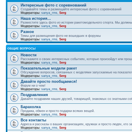
Интересные фото с соревнований
Создавайте темы и размещайте интересные фото с соревнований
Модераторы:
sanya_rms
,
Serg
Наша история...
Разместите здесь фото из истории ракетомодельного спорта. Мы должны
Модераторы:
sanya_rms
,
Serg
Разное
Темы для размещения фото не вошедших в форумы
Модераторы:
sanya_rms
,
Serg
ОБЩИЕ ВОПРОСЫ
Новости
Расскажите о своих интересных событиях, которые произойдут или прош
Модераторы:
sanya_rms
,
Serg
Показательные модели ракет
Обсуждение вопросов, связанных с моделями запускаемые на показател
Модераторы:
sanya_rms
,
Serg
Давайте просто пообщаемся!
Форум ни о чем!
Модераторы:
sanya_rms
,
Serg
Поздравления
Давайте поздравим наших друзей, товарищей, знакомых со знатными со
Барахолка
Продажа, обмен и просто подарки всяких вещей.
Модераторы:
sanya_rms
,
Serg
Все контакты
Адреса и рассказы о ваших организациях, кружках и просто людях, кто
Модераторы:
sanya_rms
,
Serg