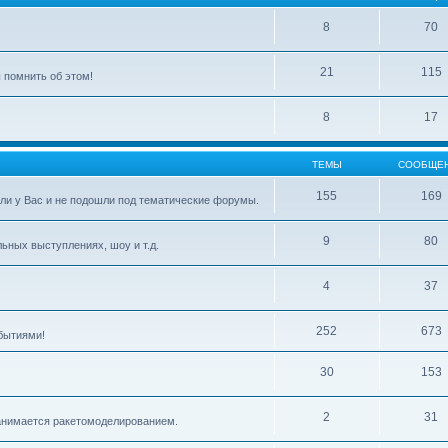
8
70
21
115
 помнить об этом!
8
17
ТЕМЫ
СООБЩЕ
155
169
ли у Вас и не подошли под тематические форумы.
9
80
ьных выступлениях, шоу и т.д.
4
37
252
673
бытиями!
30
153
2
31
 занимается ракетомоделированием.