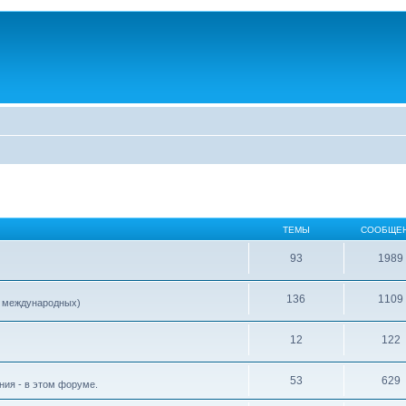
ТЕМЫ
СООБЩЕ
93
1989
136
1109
е международных)
12
122
53
629
ия - в этом форуме.