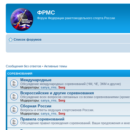
ФРМС
Форум Федерации ракетомодельного спорта России
Список форумов
Сообщения без ответов
•
Активные темы
СОРЕВНОВАНИЯ
Международные
Обсуждение международных соревнований (ЧМ, ЧЕ, ЭКМ и другие)
Модераторы:
sanya_rms
,
Serg
Всероссийские и другие соревнования
Обсуждение всех вопросов связанных со всеми соревнованиями (кром
Модераторы:
sanya_rms
,
Serg
Сборная России
Вопросы и ответы ведущих спортсменов России.
Модераторы:
sanya_rms
,
Serg
Правила соревнований
Обсуждение правил проведения соревнований. Ваши предложения и мнен