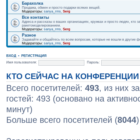
Барахолка
Продажа, обмен и просто подарки всяких вещей.
Модераторы:
sanya_rms
,
Serg
Все контакты
Адреса и рассказы о ваших организациях, кружках и просто людях, кто 
ракетомоделированием.
Модераторы:
sanya_rms
,
Serg
Разное
Задавайте и общайтесь по всем вопросам, которые не вошли в другие 
Модераторы:
sanya_rms
,
Serg
ВХОД
•
РЕГИСТРАЦИЯ
Имя пользователя:
Пароль:
КТО СЕЙЧАС НА КОНФЕРЕНЦИИ
Всего посетителей:
493
, из них з
гостей: 493 (основано на активно
минут)
Больше всего посетителей (
8044