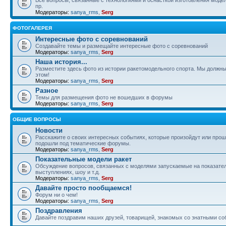
пр.
Модераторы:
sanya_rms
,
Serg
ФОТОГАЛЕРЕЯ
Интересные фото с соревнований
Создавайте темы и размещайте интересные фото с соревнований
Модераторы:
sanya_rms
,
Serg
Наша история...
Разместите здесь фото из истории ракетомодельного спорта. Мы должны
этом!
Модераторы:
sanya_rms
,
Serg
Разное
Темы для размещения фото не вошедших в форумы
Модераторы:
sanya_rms
,
Serg
ОБЩИЕ ВОПРОСЫ
Новости
Расскажите о своих интересных событиях, которые произойдут или прош
подошли под тематические форумы.
Модераторы:
sanya_rms
,
Serg
Показательные модели ракет
Обсуждение вопросов, связанных с моделями запускаемые на показате
выступлениях, шоу и т.д.
Модераторы:
sanya_rms
,
Serg
Давайте просто пообщаемся!
Форум ни о чем!
Модераторы:
sanya_rms
,
Serg
Поздравления
Давайте поздравим наших друзей, товарищей, знакомых со знатными со