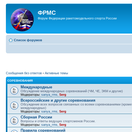
ФРМС
Форум Федерации ракетомодельного спорта России
Список форумов
Сообщения без ответов
•
Активные темы
СОРЕВНОВАНИЯ
Международные
Обсуждение международных соревнований (ЧМ, ЧЕ, ЭКМ и другие)
Модераторы:
sanya_rms
,
Serg
Всероссийские и другие соревнования
Обсуждение всех вопросов связанных со всеми соревнованиями (кроме
международных)
Модераторы:
sanya_rms
,
Serg
Сборная России
Вопросы и ответы ведущих спортсменов России.
Модераторы:
sanya_rms
,
Serg
Правила соревнований