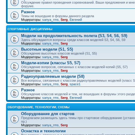
Обсуждение правил проведения соревнований. Ваши предложения и мнен
форуме.
Разное
Темы не вошедшие в форумы данного раздела
Модераторы:
sanya_rms
,
Serg
,
Евгений
СПОРТИВНЫЕ ДИСЦИПЛИНЫ
Модели на продолжительность полета (S3, S4, S6, S9)
Здесь обсуждаются вопросы среди классов моделей S3, S4, S6, S9
Модераторы:
sanya_rms
,
Serg
Высотные модели (S1, S5)
Обсуждение высотных классов моделей (S1, S5)
Модераторы:
sanya_rms
,
Serg
Модели-копии (классы S5, S7)
Обсуждение вопросов, связанных с классом моделей-копий (S5, S7)
Модераторы:
sanya_rms
,
Serg
Радиоуправляемые модели (S8)
Все вопросы, связанные с классом радиоуправляемых моделей (класс S
Модераторы:
sanya_rms
,
Serg
,
space1
Разное
Обсуждение классов моделей и тем, не вошедших в форумы этого разд
Модераторы:
sanya_rms
,
Serg
,
Евгений
ОБОРУДОВАНИЕ, ТЕХНОЛОГИИ, СХЕМЫ
Оборудование для стартов
Предлагаем размещать здесь темы про стартовое оборудование (установ
пр.)
Модераторы:
sanya_rms
,
Serg
Оснастка и технологии
Все вопросы, связанные с технологиями и оснасткой изготовления модел