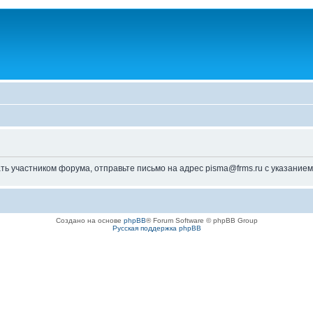
ь участником форума, отправьте письмо на адрес pisma@frms.ru с указанием
Создано на основе
phpBB
® Forum Software © phpBB Group
Русская поддержка phpBB