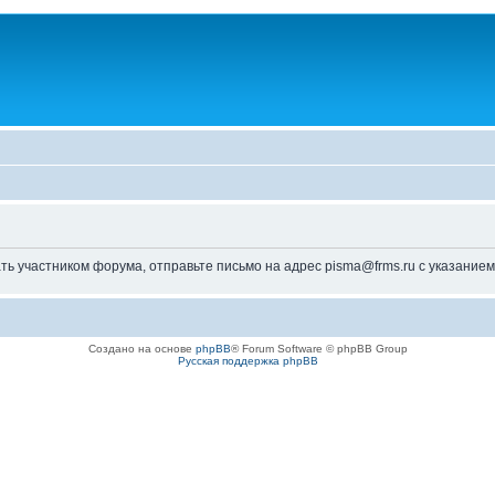
ь участником форума, отправьте письмо на адрес pisma@frms.ru с указанием
Создано на основе
phpBB
® Forum Software © phpBB Group
Русская поддержка phpBB