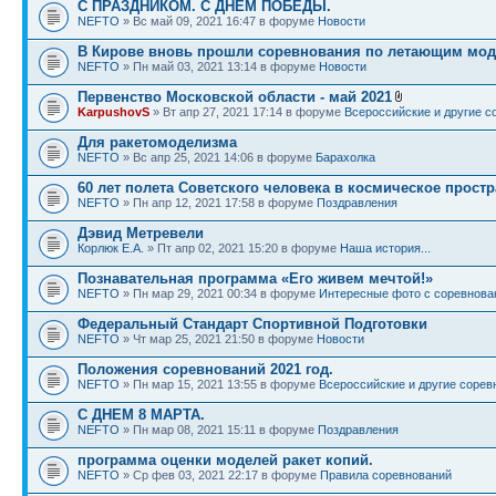
С ПРАЗДНИКОМ. С ДНЕМ ПОБЕДЫ.
NEFTO
» Вс май 09, 2021 16:47 в форуме
Новости
В Кирове вновь прошли соревнования по летающим мод
NEFTO
» Пн май 03, 2021 13:14 в форуме
Новости
Первенство Московской области - май 2021
KarpushovS
» Вт апр 27, 2021 17:14 в форуме
Всероссийские и другие с
Для ракетомоделизма
NEFTO
» Вс апр 25, 2021 14:06 в форуме
Барахолка
60 лет полета Советского человека в космическое прост
NEFTO
» Пн апр 12, 2021 17:58 в форуме
Поздравления
Дэвид Метревели
Корлюк Е.А.
» Пт апр 02, 2021 15:20 в форуме
Наша история...
Познавательная программа «Его живем мечтой!»
NEFTO
» Пн мар 29, 2021 00:34 в форуме
Интересные фото с соревнова
Федеральный Стандарт Спортивной Подготовки
NEFTO
» Чт мар 25, 2021 21:50 в форуме
Новости
Положения соревнований 2021 год.
NEFTO
» Пн мар 15, 2021 13:55 в форуме
Всероссийские и другие сорев
С ДНЕМ 8 МАРТА.
NEFTO
» Пн мар 08, 2021 15:11 в форуме
Поздравления
программа оценки моделей ракет копий.
NEFTO
» Ср фев 03, 2021 22:17 в форуме
Правила соревнований