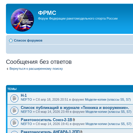
ФРМС
Форум Федерации ракетомодельного спорта России
Список форумов
Сообщения без ответов
Вернуться к расширенному поиску
ТЕМЫ
Н-1
NEFTO
» Сб апр 18, 2026 20:51 в форуме
Модели-копии (классы S5, S7)
Список публикаций в журнале «Техника и вооружение».
NEFTO
» Сб мар 14, 2026 23:49 в форуме
Модели-копии (классы S5, S7)
Ракетоноситель Союз-2-1В
NEFTO
» Сб мар 14, 2026 19:41 в форуме
Модели-копии (классы S5, S7)
Ракетоноситель АНГАРА-1.2ПП