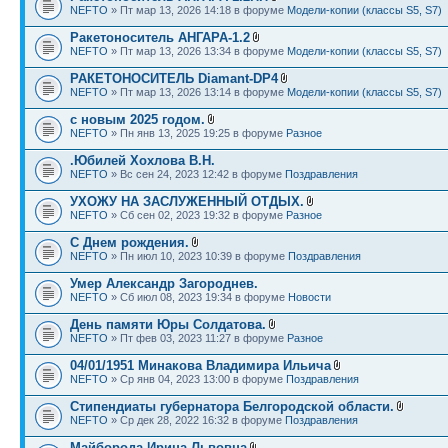
NEFTO
» Пт мар 13, 2026 14:18 в форуме
Модели-копии (классы S5, S7)
Ракетоноситель АНГАРА-1.2
NEFTO
» Пт мар 13, 2026 13:34 в форуме
Модели-копии (классы S5, S7)
РАКЕТОНОСИТЕЛЬ Diamant-DP4
NEFTO
» Пт мар 13, 2026 13:14 в форуме
Модели-копии (классы S5, S7)
с новым 2025 годом.
NEFTO
» Пн янв 13, 2025 19:25 в форуме
Разное
.Юбилей Хохлова В.Н.
NEFTO
» Вс сен 24, 2023 12:42 в форуме
Поздравления
УХОЖУ НА ЗАСЛУЖЕННЫЙ ОТДЫХ.
NEFTO
» Сб сен 02, 2023 19:32 в форуме
Разное
С Днем рождения.
NEFTO
» Пн июл 10, 2023 10:39 в форуме
Поздравления
Умер Александр Загороднев.
NEFTO
» Сб июл 08, 2023 19:34 в форуме
Новости
День памяти Юры Солдатова.
NEFTO
» Пт фев 03, 2023 11:27 в форуме
Разное
04/01/1951 Минакова Владимира Ильича
NEFTO
» Ср янв 04, 2023 13:00 в форуме
Поздравления
Стипендиаты губернатора Белгородской области.
NEFTO
» Ср дек 28, 2022 16:32 в форуме
Поздравления
Майборода Ирина Львовна