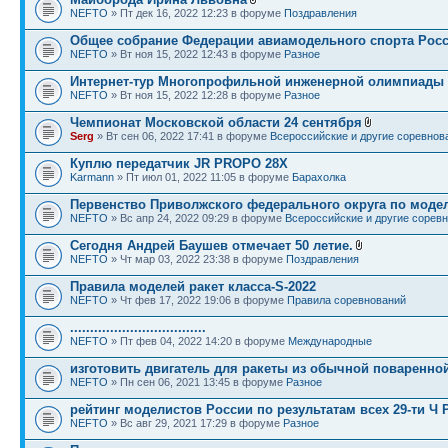
NEFTO
» Пт дек 16, 2022 12:23 в форуме
Поздравления
Общее собрание Федерации авиамодельного спорта Росс
NEFTO
» Вт ноя 15, 2022 12:43 в форуме
Разное
Интернет-тур Многопрофильной инженерной олимпиады 
NEFTO
» Вт ноя 15, 2022 12:28 в форуме
Разное
Чемпионат Московской области 24 сентября
Serg
» Вт сен 06, 2022 17:41 в форуме
Всероссийские и другие соревнов
Куплю передатчик JR PROPO 28X
Karmann
» Пт июл 01, 2022 11:05 в форуме
Барахолка
Первенство Приволжского федерального округа по моде
NEFTO
» Вс апр 24, 2022 09:29 в форуме
Всероссийские и другие сорев
Сегодня Андрей Баушев отмечает 50 летие.
NEFTO
» Чт мар 03, 2022 23:38 в форуме
Поздравления
Правила моделей ракет класса-S-2022
NEFTO
» Чт фев 17, 2022 19:06 в форуме
Правила соревнований
..................................
NEFTO
» Пт фев 04, 2022 14:20 в форуме
Международные
изготовить двигатель для ракеты из обычной поваренно
NEFTO
» Пн сен 06, 2021 13:45 в форуме
Разное
рейтинг моделистов России по результатам всех 29-ти Ч
NEFTO
» Вс авг 29, 2021 17:29 в форуме
Разное