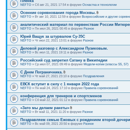
Пленка
NEFTO
» Сб авг 21, 2021 17:54 в форуме
Оснастка и технологии
Осенние соревнования города Москвы.
NEFTO
» Вт авг 10, 2021 12:59 в форуме
Всероссийские и другие соревн
аналитический материал по первенствам России Митюре
NEFTO
» Пн июл 26, 2021 00:45 в форуме
Разное
Юрий Ващук за штурвалом Су-35С
NEFTO
» Чт июл 22, 2021 13:01 в форуме
Разное
Деловой разговор с Александром Пузиковым.
NEFTO
» Вс июл 11, 2021 19:11 в форуме
Разное
Российский суд запретил Сатану в Википедии
NEFTO
» Ср июл 07, 2021 09:49 в форуме
Модели-копии (классы S5, S7)
С Днем Пограничника.
NEFTO
» Чт май 27, 2021 23:10 в форуме
Поздравления
ЕВСК вступит в силу с 1 января 2022 года
NEFTO
» Пн май 24, 2021 17:10 в форуме
Правила соревнований
конференция для тренеров и спортсменов
NEFTO
» Сб май 22, 2021 01:12 в форуме
Правила соревнований
«Зато мы делаем ракеты»
NEFTO
» Вт май 11, 2021 11:20 в форуме
Разное
Поздравляем семью Ежовых с рождением второй дочери
NEFTO
» Вс май 09, 2021 20:50 в форуме
Разное