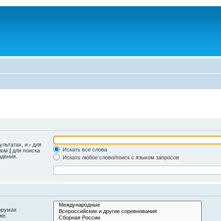
ультатах, и
-
для
Искать все слова
олом
|
для поиска
адения.
Искать любое слово/поиск с языком запросов
орумах
же.