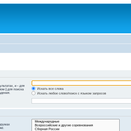
ультатах, и
-
для
Искать все слова
олом
|
для поиска
адения.
Искать любое слово/поиск с языком запросов
орумах
же.