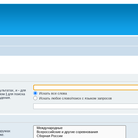
ультатах, и
-
для
Искать все слова
олом
|
для поиска
адения.
Искать любое слово/поиск с языком запросов
орумах
же.