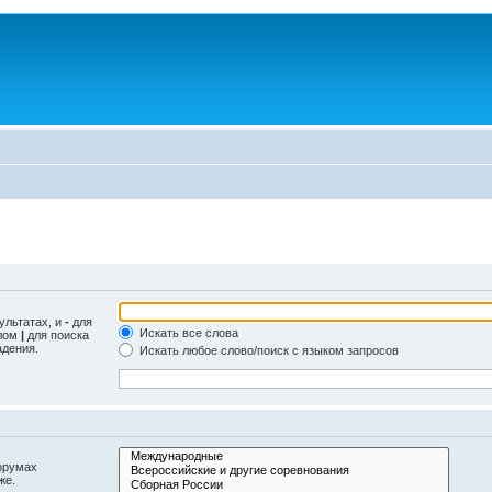
ультатах, и
-
для
Искать все слова
олом
|
для поиска
адения.
Искать любое слово/поиск с языком запросов
орумах
же.