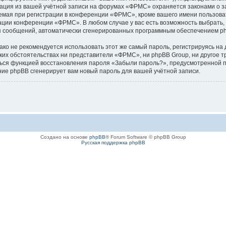
мация из вашей учётной записи на форумах «ФРМС» охраняется законами о
ая при регистрации в конференции «ФРМС», кроме вашего имени пользовате
рации конференции «ФРМС». В любом случае у вас есть возможность выбрать,
ения сообщений, автоматически сгенерированных программным обеспечением p
 не рекомендуется использовать этот же самый пароль, регистрируясь на д
ких обстоятельствах ни представители «ФРМС», ни phpBB Group, ни другое т
аться функцией восстановления пароля «Забыли пароль?», предусмотренной
ние phpBB сгенерирует вам новый пароль для вашей учётной записи.
Создано на основе
phpBB
® Forum Software © phpBB Group
Русская поддержка phpBB