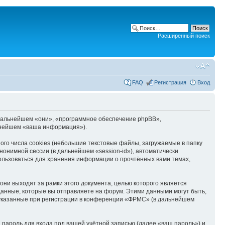
Расширенный поиск
FAQ
Регистрация
Вход
в дальнейшем «они», «программное обеспечение phpBB»,
ьнейшем «ваша информация»).
о числа cookies (небольшие текстовые файлы, загружаемые в папку
онимной сессии (в дальнейшем «session-id»), автоматически
ользоваться для хранения информации о прочтённых вами темах,
и выходят за рамки этого документа, целью которого является
нные, которые вы отправляете на форум. Этими данными могут быть,
указанные при регистрации в конференции «ФРМС» (в дальнейшем
пароль для входа под вашей учётной записью (далее «ваш пароль») и