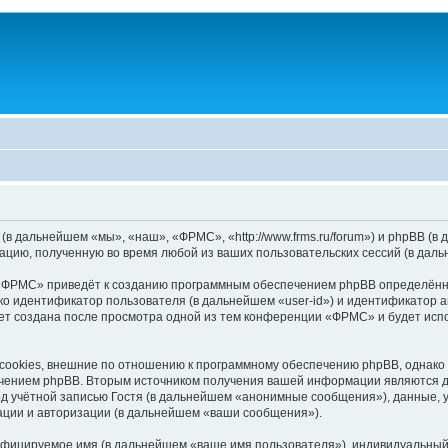
(в дальнейшем «мы», «наш», «ФРМС», «http://www.frms.ru/forum») и phpBB (
цию, полученную во время любой из ваших пользовательских сессий (в дал
«ФРМС» приведёт к созданию программным обеспечением phpBB определённог
о идентификатор пользователя (в дальнейшем «user-id») и идентификатор ан
ет создана после просмотра одной из тем конференции «ФРМС» и будет исп
okies, внешние по отношению к программному обеспечению phpBB, однако он
чением phpBB. Вторым источником получения вашей информации являются да
д учётной записью Гостя (в дальнейшем «анонимные сообщения»), данные, 
ации и авторизации (в дальнейшем «ваши сообщения»).
ифицируемое имя (в дальнейшем «ваше имя пользователя»), индивидуальный 