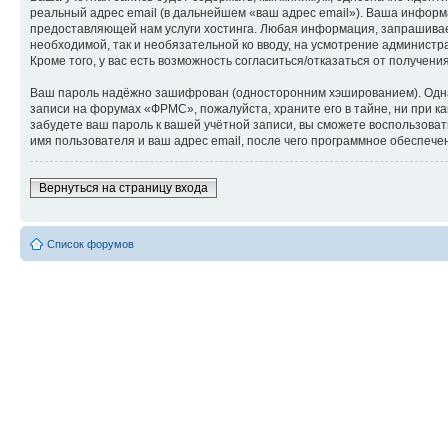
реальный адрес email (в дальнейшем «ваш адрес email»). Ваша инфор
предоставляющей нам услуги хостинга. Любая информация, запрашиваем
необходимой, так и необязательной ко вводу, на усмотрение админист
Кроме того, у вас есть возможность согласиться/отказаться от получ
Ваш пароль надёжно зашифрован (односторонним хэшированием). Однако
записи на форумах «ФРМС», пожалуйста, храните его в тайне, ни при ка
забудете ваш пароль к вашей учётной записи, вы сможете воспользов
имя пользователя и ваш адрес email, после чего программное обеспече
Вернуться на страницу входа
Список форумов