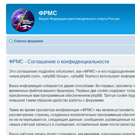
ФРМС
Форум Федерации ракетомодельного спорта России
Список форумов
ФРМС - Соглашение о конфиденциальности
Это соглашение подробно объясняет, как «ФРМС» и его подразделения 
«www.phpbb.com», «phpBB Group», «phpBB Teams») используют информа
Ваша информация собирается двумя способами. Во-первых, просмотр 
временных файлов вашего браузера). Первые две cookie содержат тольк
присвоенные вам программным обеспечением phpBB. Третья cookie буд
повышая таким образом удобство работы с форумами.
Также во время просмотра конференции «ФРМС» мы можем установить co
рассмотрение страниц, созданных исключительно программным обеспе
но не исчерпываются, следующие данные: сообщения, размещённые по
«ваша учётная запись») и сообщения, оставленные вами после регистр
Ваша учётная запись будет содержать, как минимум, однозначно идент