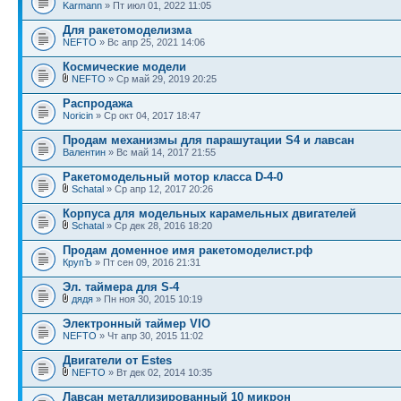
Karmann
» Пт июл 01, 2022 11:05
Для ракетомоделизма
NEFTO
» Вс апр 25, 2021 14:06
Космические модели
NEFTO
» Ср май 29, 2019 20:25
Распродажа
Noricin
» Ср окт 04, 2017 18:47
Продам механизмы для парашутации S4 и лавсан
Валентин
» Вс май 14, 2017 21:55
Ракетомодельный мотор класса D-4-0
Schatal
» Ср апр 12, 2017 20:26
Корпуса для модельных карамельных двигателей
Schatal
» Ср дек 28, 2016 18:20
Продам доменное имя ракетомоделист.рф
КрупЪ
» Пт сен 09, 2016 21:31
Эл. таймера для S-4
дядя
» Пн ноя 30, 2015 10:19
Электронный таймер VIO
NEFTO
» Чт апр 30, 2015 11:02
Двигатели от Estes
NEFTO
» Вт дек 02, 2014 10:35
Лавсан металлизированный 10 микрон