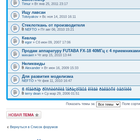
Timur
» Вт янв 25, 2011 23:17
Ищу лавсан
Tolstyakov
» Вс ноя 14, 2010 16:11
Стеклоткань от производителя
NEFTO
» Пт авг 06, 2010 15:21
Кевлар
egor
» Сб июн 09, 2007 17:06
Продам аппаратуру FUTABA FX-18 40МГц c 4 приемниками
михаил
» Чт апр 15, 2010 13:44
Неликвиды
Alexander
» Вт июн 16, 2009 15:33
Для развития моделизма
NEFTO
» Чт фев 11, 2010 16:47
ß ñîáèðàþ ðîññèéñêèå îáðàçöîâûå êíèãè ðàêåòíîé òåõíèêè
terry dean
» Ср мар 29, 2006 01:51
Показать темы за:
Поле сорт
Новая тема
Вернуться в Список форумов