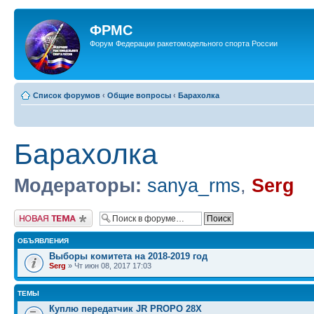
ФРМС
Форум Федерации ракетомодельного спорта России
Список форумов
‹
Общие вопросы
‹
Барахолка
Барахолка
Модераторы:
sanya_rms
,
Serg
Новая тема
ОБЪЯВЛЕНИЯ
Выборы комитета на 2018-2019 год
Serg
» Чт июн 08, 2017 17:03
ТЕМЫ
Куплю передатчик JR PROPO 28X