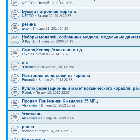
NEFTO
» Пн май 12, 2014 14:55
Бумага патронная марки Б.
NEFTO
» Вт апр 29, 2014 20:37
резина
дядя
» Пн мар 31, 2014 14:20
Наборы моделей, собранные модели, модельные двигател
КрупЪ
» Пт янв 27, 2006 14:13
Смола,Кевлар,Углектань и т.д.
Lexa
» Ср фев 05, 2014 15:02
ппт
dormah
» Пт мар 18, 2011 07:07
Изготовление деталей из карбона
Евгений
» Вс ноя 24, 2013 23:38
Куплю резентационный макет космического корабля, ра
Radek
» Пн дек 10, 2012 22:07
Продам Приёмники 6 каналов 35 МГц
Alexander
» Вт май 22, 2012 15:22
Углеткань
Alexander
» Сб апр 04, 2009 20:48
рпосп
dormah
» Чт фев 24, 2011 22:16
Высотомер