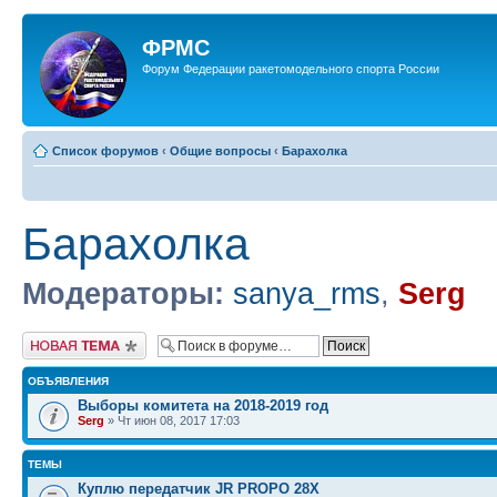
ФРМС
Форум Федерации ракетомодельного спорта России
Список форумов
‹
Общие вопросы
‹
Барахолка
Барахолка
Модераторы:
sanya_rms
,
Serg
Новая тема
ОБЪЯВЛЕНИЯ
Выборы комитета на 2018-2019 год
Serg
» Чт июн 08, 2017 17:03
ТЕМЫ
Куплю передатчик JR PROPO 28X