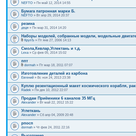
NEFTO
» Пн май 12, 2014 14:55
Бумага патронная марки Б.
NEFTO
» Вт апр 29, 2014 20:37
резина
дядя
» Пн мар 31, 2014 14:20
Наборы моделей, собранные модели, модельные двигател
КрупЪ
» Пт янв 27, 2006 14:13
Смола,Кевлар,Углектань и т.д.
Lexa
» Ср фев 05, 2014 15:02
ппт
dormah
» Пт мар 18, 2011 07:07
Изготовление деталей из карбона
Евгений
» Вс ноя 24, 2013 23:38
Куплю резентационный макет космического корабля, ра
Radek
» Пн дек 10, 2012 22:07
Продам Приёмники 6 каналов 35 МГц
Alexander
» Вт май 22, 2012 15:22
Углеткань
Alexander
» Сб апр 04, 2009 20:48
рпосп
dormah
» Чт фев 24, 2011 22:16
Высотомер