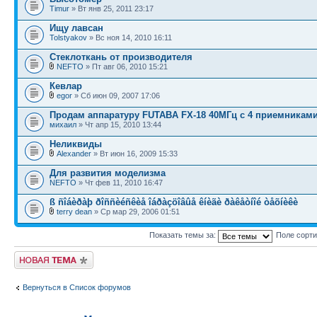
Timur
» Вт янв 25, 2011 23:17
Ищу лавсан
Tolstyakov
» Вс ноя 14, 2010 16:11
Стеклоткань от производителя
NEFTO
» Пт авг 06, 2010 15:21
Кевлар
egor
» Сб июн 09, 2007 17:06
Продам аппаратуру FUTABA FX-18 40МГц c 4 приемниками
михаил
» Чт апр 15, 2010 13:44
Неликвиды
Alexander
» Вт июн 16, 2009 15:33
Для развития моделизма
NEFTO
» Чт фев 11, 2010 16:47
ß ñîáèðàþ ðîññèéñêèå îáðàçöîâûå êíèãè ðàêåòíîé òåõíèêè
terry dean
» Ср мар 29, 2006 01:51
Показать темы за:
Поле сорт
Новая тема
Вернуться в Список форумов