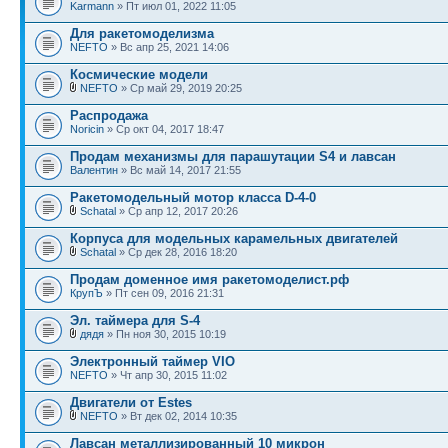
Karmann
» Пт июл 01, 2022 11:05
Для ракетомоделизма
NEFTO
» Вс апр 25, 2021 14:06
Космические модели
NEFTO
» Ср май 29, 2019 20:25
Распродажа
Noricin
» Ср окт 04, 2017 18:47
Продам механизмы для парашутации S4 и лавсан
Валентин
» Вс май 14, 2017 21:55
Ракетомодельный мотор класса D-4-0
Schatal
» Ср апр 12, 2017 20:26
Корпуса для модельных карамельных двигателей
Schatal
» Ср дек 28, 2016 18:20
Продам доменное имя ракетомоделист.рф
КрупЪ
» Пт сен 09, 2016 21:31
Эл. таймера для S-4
дядя
» Пн ноя 30, 2015 10:19
Электронный таймер VIO
NEFTO
» Чт апр 30, 2015 11:02
Двигатели от Estes
NEFTO
» Вт дек 02, 2014 10:35
Лавсан металлизированный 10 микрон