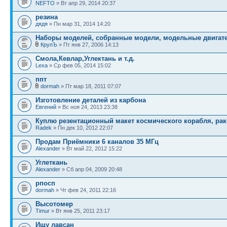
NEFTO
» Вт апр 29, 2014 20:37
резина
дядя
» Пн мар 31, 2014 14:20
Наборы моделей, собранные модели, модельные двигател
КрупЪ
» Пт янв 27, 2006 14:13
Смола,Кевлар,Углектань и т.д.
Lexa
» Ср фев 05, 2014 15:02
ппт
dormah
» Пт мар 18, 2011 07:07
Изготовление деталей из карбона
Евгений
» Вс ноя 24, 2013 23:38
Куплю резентационный макет космического корабля, ра
Radek
» Пн дек 10, 2012 22:07
Продам Приёмники 6 каналов 35 МГц
Alexander
» Вт май 22, 2012 15:22
Углеткань
Alexander
» Сб апр 04, 2009 20:48
рпосп
dormah
» Чт фев 24, 2011 22:16
Высотомер
Timur
» Вт янв 25, 2011 23:17
Ищу лавсан