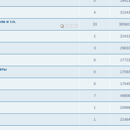
0
1642
4
3134
и и т.п.
33
38560
1
2
3
2
2243
3
2983
0
1772
кеты
0
1759
0
1704
7
4980
1
2098
1
2146