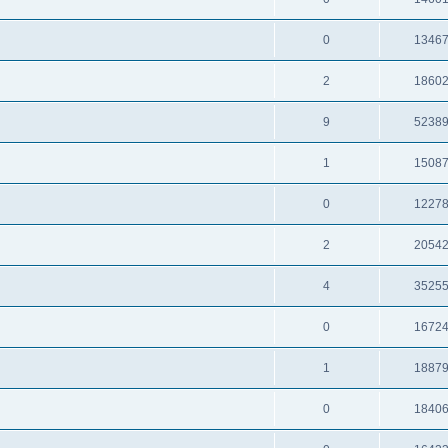
0
1346
2
1860
9
5238
1
1508
0
1227
2
2054
4
3525
0
1672
1
1887
0
1840