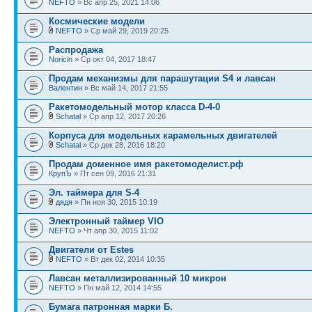
NEFTO
» Вс апр 25, 2021 14:06
Космические модели
NEFTO
» Ср май 29, 2019 20:25
Распродажа
Noricin
» Ср окт 04, 2017 18:47
Продам механизмы для парашутации S4 и лавсан
Валентин
» Вс май 14, 2017 21:55
Ракетомодельный мотор класса D-4-0
Schatal
» Ср апр 12, 2017 20:26
Корпуса для модельных карамельных двигателей
Schatal
» Ср дек 28, 2016 18:20
Продам доменное имя ракетомоделист.рф
КрупЪ
» Пт сен 09, 2016 21:31
Эл. таймера для S-4
дядя
» Пн ноя 30, 2015 10:19
Электронный таймер VIO
NEFTO
» Чт апр 30, 2015 11:02
Двигатели от Estes
NEFTO
» Вт дек 02, 2014 10:35
Лавсан металлизированный 10 микрон
NEFTO
» Пн май 12, 2014 14:55
Бумага патронная марки Б.