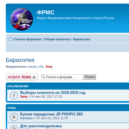
ФРМС
Форум Федерации ракетомодельного спорта России
Список форумов
‹
Общие вопросы
‹
Барахолка
Барахолка
Модераторы:
sanya_rms
,
Serg
Новая тема
ОБЪЯВЛЕНИЯ
Выборы комитета на 2018-2019 год
Serg
» Чт июн 08, 2017 17:03
ТЕМЫ
Куплю передатчик JR PROPO 28X
Karmann
» Пт июл 01, 2022 11:05
Для ракетомоделизма