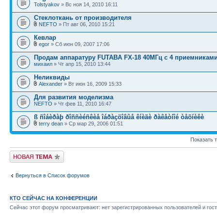
Tolstyakov
» Вс ноя 14, 2010 16:11
Стеклоткань от производителя
NEFTO
» Пт авг 06, 2010 15:21
Кевлар
egor
» Сб июн 09, 2007 17:06
Продам аппаратуру FUTABA FX-18 40МГц c 4 приемниками
михаил
» Чт апр 15, 2010 13:44
Неликвиды
Alexander
» Вт июн 16, 2009 15:33
Для развития моделизма
NEFTO
» Чт фев 11, 2010 16:47
ß ñîáèðàþ ðîññèéñêèå îáðàçöîâûå êíèãè ðàêåòíîé òåõíèêè
terry dean
» Ср мар 29, 2006 01:51
Показать 
Новая тема
Вернуться в Список форумов
КТО СЕЙЧАС НА КОНФЕРЕНЦИИ
Сейчас этот форум просматривают: нет зарегистрированных пользователей и гост