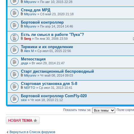
Mityurev
» Пн авг 10, 2015 22:28
Стенд для МРД
Mityurev
» Сб май 23, 2020 21:18
Бортовой контроллер
Mityurev
» Пн апр 14, 2014 14:46
Есть ли смысл в работе "Пука"?
Serg
» Пн янв 30, 2006 23:59
Термики и их определение
Alex M
» Ср июл 01, 2015 22:56
Метеостация
дядя
» Вт июл 29, 2014 21:47
Старт дистанционный беспроводный
Mityurev
» Чт май 08, 2014 09:03
Стартовая установка для S-8
NEFTO
» Ср июл 31, 2013 10:41
Бортовой контроллер ComFly-020
skiv
» Чт ноя 18, 2010 21:12
Показать темы за:
Поле сорт
Новая тема
Вернуться в Список форумов