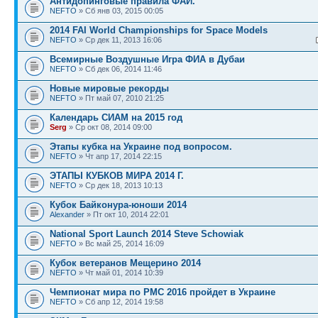
Антидопинговые правила ФАИ.
NEFTO
» Сб янв 03, 2015 00:05
2014 FAI World Championships for Space Models
NEFTO
» Ср дек 11, 2013 16:06
Всемирные Воздушные Игра ФИА в Дубаи
NEFTO
» Сб дек 06, 2014 11:46
Новые мировые рекорды
NEFTO
» Пт май 07, 2010 21:25
Календарь СИАМ на 2015 год
Serg
» Ср окт 08, 2014 09:00
Этапы кубка на Украине под вопросом.
NEFTO
» Чт апр 17, 2014 22:15
ЭТАПЫ КУБКОВ МИРА 2014 Г.
NEFTO
» Ср дек 18, 2013 10:13
Кубок Байконура-юноши 2014
Alexander
» Пт окт 10, 2014 22:01
National Sport Launch 2014 Steve Schowiak
NEFTO
» Вс май 25, 2014 16:09
Кубок ветеранов Мещерино 2014
NEFTO
» Чт май 01, 2014 10:39
Чемпионат мира по РМС 2016 пройдет в Украине
NEFTO
» Сб апр 12, 2014 19:58