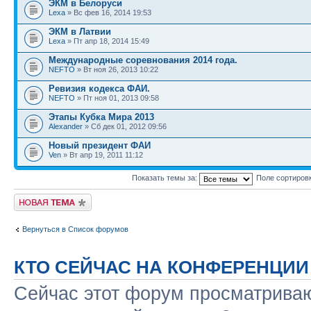
ЭКМ в Белоруси
Lexa
» Вс фев 16, 2014 19:53
ЭКМ в Латвии
Lexa
» Пт апр 18, 2014 15:49
Международные соревнования 2014 года.
NEFTO
» Вт ноя 26, 2013 10:22
Ревизия кодекса ФАИ.
NEFTO
» Пт ноя 01, 2013 09:58
Этапы Кубка Мира 2013
Alexander
» Сб дек 01, 2012 09:56
Новый президент ФАИ
Ven
» Вт апр 19, 2011 11:12
Показать темы за:
Поле сортиров
Новая тема
Вернуться в Список форумов
КТО СЕЙЧАС НА КОНФЕРЕНЦИИ
Сейчас этот форум просматриваю