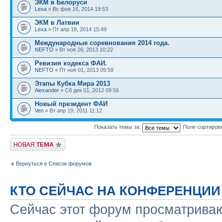
ЭКМ в Белоруси
Lexa
» Вс фев 16, 2014 19:53
ЭКМ в Латвии
Lexa
» Пт апр 18, 2014 15:49
Международные соревнования 2014 года.
NEFTO
» Вт ноя 26, 2013 10:22
Ревизия кодекса ФАИ.
NEFTO
» Пт ноя 01, 2013 09:58
Этапы Кубка Мира 2013
Alexander
» Сб дек 01, 2012 09:56
Новый президент ФАИ
Ven
» Вт апр 19, 2011 11:12
Показать темы за:
Поле сортиров
Новая тема
Вернуться в Список форумов
КТО СЕЙЧАС НА КОНФЕРЕНЦИИ
Сейчас этот форум просматриваю