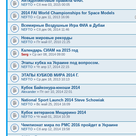
Антидопинговые правила ФАИ.
NEFTO
» Сб янв 03, 2015 00:05
2014 FAI World Championships for Space Models
NEFTO
» Ср дек 11, 2013 16:06
Всемирные Воздушные Игра ФИА в Дубаи
NEFTO
» Сб дек 06, 2014 11:46
Новые мировые рекорды
NEFTO
» Пт май 07, 2010 21:25
Календарь СИАМ на 2015 год
Serg
» Ср окт 08, 2014 09:00
Этапы кубка на Украине под вопросом.
NEFTO
» Чт апр 17, 2014 22:15
ЭТАПЫ КУБКОВ МИРА 2014 Г.
NEFTO
» Ср дек 18, 2013 10:13
Кубок Байконура-юноши 2014
Alexander
» Пт окт 10, 2014 22:01
National Sport Launch 2014 Steve Schowiak
NEFTO
» Вс май 25, 2014 16:09
Кубок ветеранов Мещерино 2014
NEFTO
» Чт май 01, 2014 10:39
Чемпионат мира по РМС 2016 пройдет в Украине
NEFTO
» Сб апр 12, 2014 19:58