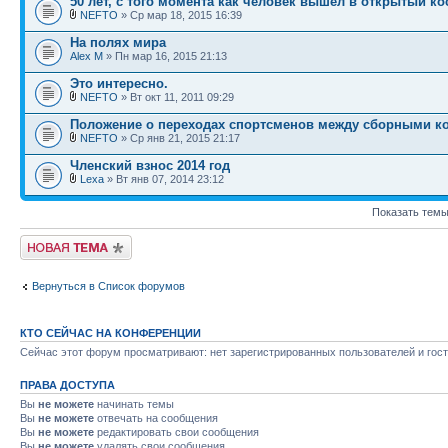
50 лет, с того момента как человек вышел в открытый к
NEFTO
» Ср мар 18, 2015 16:39
На полях мира
Alex M
» Пн мар 16, 2015 21:13
Это интересно.
NEFTO
» Вт окт 11, 2011 09:29
Положение о переходах спортсменов между сборными к
NEFTO
» Ср янв 21, 2015 21:17
Членский взнос 2014 год
Lexa
» Вт янв 07, 2014 23:12
Показать темы
Новая тема
Вернуться в Список форумов
КТО СЕЙЧАС НА КОНФЕРЕНЦИИ
Сейчас этот форум просматривают: нет зарегистрированных пользователей и гост
ПРАВА ДОСТУПА
Вы
не можете
начинать темы
Вы
не можете
отвечать на сообщения
Вы
не можете
редактировать свои сообщения
Вы
не можете
удалять свои сообщения