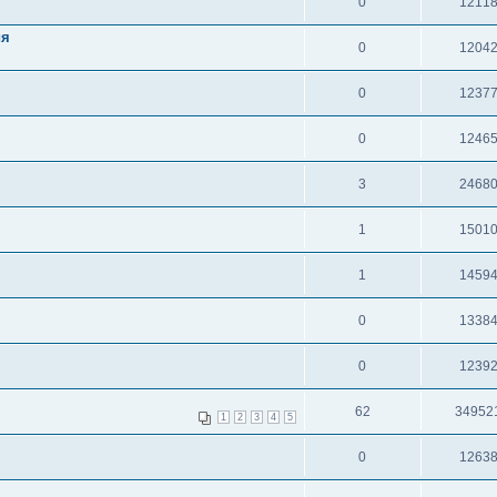
0
1211
ия
0
1204
0
1237
0
1246
3
2468
1
1501
1
1459
0
1338
0
1239
62
34952
1
2
3
4
5
0
1263