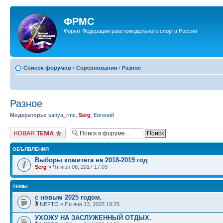
ФРМС
Форум Федерации ракетомодельного спорта России
Список форумов
‹
Соревнования
‹
Разное
Разное
Модераторы:
sanya_rms
,
Serg
,
Евгений
Новая тема
ОБЪЯВЛЕНИЯ
Выборы комитета на 2018-2019 год
Serg
» Чт июн 08, 2017 17:03
ТЕМЫ
с новым 2025 годом.
NEFTO
» Пн янв 13, 2025 19:25
УХОЖУ НА ЗАСЛУЖЕННЫЙ ОТДЫХ.