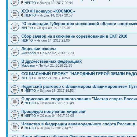
NEFTO
» Вс дек 10, 2017 20:44
XXXVII конкурс «КОСМОС»
NEFTO
» Чт дек 14, 2017 20:57
"О стипендии Губернатора московской области спортсмен
NEFTO
» Сб дек 09, 2017 13:46
Сбор заявок на включение соревнований в ЕКП 2018
NEFTO
» Чт сен 14, 2017 21:00
Лицензии взносы
Alexander
» Сб мар 02, 2013 17:31
В дружественных федерациях
Маэстро
» Пн ноя 21, 2016 21:28
СОЦИАЛЬНЫЙ ПРОЕКТ "НАРОДНЫЙ ГЕРОЙ ЗЕМЛИ РАД
NEFTO
» Пн авг 21, 2017 10:50
Недетский разговор с Владимиром Владимировичем Пут
NEFTO
» Вс июл 23, 2017 19:53
О присвоении спортивного звания "Мастер спорта Росси
NEFTO
» Сб июн 03, 2017 00:49
Процедура получения лицензий
NEFTO
» Сб мар 04, 2017 22:08
Членство в Федерации авиамодельного спорта России в 2
NEFTO
» Чт янв 12, 2017 14:27
Итоги общего собрания Федерации авиамодельного спор