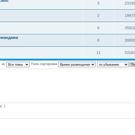
осмос
3
2319
2
1997
6
3581
омандами
6
3068
11
5318
 за:
Поле сортировки
и: 1