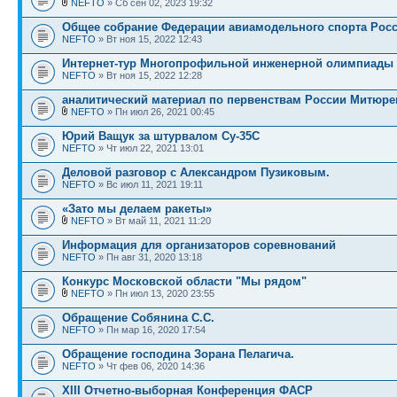
NEFTO
» Сб сен 02, 2023 19:32
Общее собрание Федерации авиамодельного спорта Росс
NEFTO
» Вт ноя 15, 2022 12:43
Интернет-тур Многопрофильной инженерной олимпиады 
NEFTO
» Вт ноя 15, 2022 12:28
аналитический материал по первенствам России Митюре
NEFTO
» Пн июл 26, 2021 00:45
Юрий Ващук за штурвалом Су-35С
NEFTO
» Чт июл 22, 2021 13:01
Деловой разговор с Александром Пузиковым.
NEFTO
» Вс июл 11, 2021 19:11
«Зато мы делаем ракеты»
NEFTO
» Вт май 11, 2021 11:20
Информация для организаторов соревнований
NEFTO
» Пн авг 31, 2020 13:18
Конкурс Московской области "Мы рядом"
NEFTO
» Пн июл 13, 2020 23:55
Обращение Собянина С.С.
NEFTO
» Пн мар 16, 2020 17:54
Обращение господина Зорана Пелагича.
NEFTO
» Чт фев 06, 2020 14:36
XIII Отчетно-выборная Конференция ФАСР