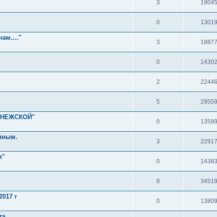
3
1904
0
1301
ам...."
3
1887
0
1430
2
2244
5
2955
ОНЕЖСКОЙ"
0
1359
иным.
3
2291
и"
0
1438
8
3451
017 г
0
1380
та