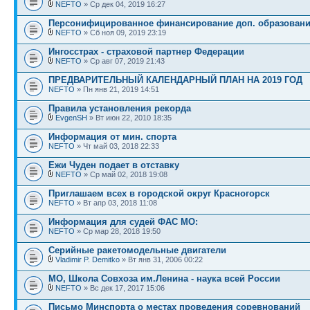
NEFTO
» Ср дек 04, 2019 16:27
Персонифицированное финансирование доп. образован
NEFTO
» Сб ноя 09, 2019 23:19
Ингосстрах - страховой партнер Федерации
NEFTO
» Ср авг 07, 2019 21:43
ПРЕДВАРИТЕЛЬНЫЙ КАЛЕНДАРНЫЙ ПЛАН НА 2019 ГОД
NEFTO
» Пн янв 21, 2019 14:51
Правила установления рекорда
EvgenSH
» Вт июн 22, 2010 18:35
Информация от мин. спорта
NEFTO
» Чт май 03, 2018 22:33
Ежи Чуден подает в отставку
NEFTO
» Ср май 02, 2018 19:08
Приглашаем всех в городской округ Красногорск
NEFTO
» Вт апр 03, 2018 11:08
Информация для судей ФАС МО:
NEFTO
» Ср мар 28, 2018 19:50
Серийные ракетомодельные двигатели
Vladimir P. Demitko
» Вт янв 31, 2006 00:22
МО, Школа Совхоза им.Ленина - наука всей России
NEFTO
» Вс дек 17, 2017 15:06
Письмо Минспорта о местах проведения соревнований