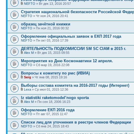
NEFTO
» Вт дек 13, 2016 20:57
Стратегия национальной безопасности Российской Феде
NEFTO
» Чт ноя 24, 2016 20:41
образец зачётной книжки
NEFTO
» Пн ноя 21, 2016 00:32
Оформление официальных заявок в ЕКП 2017 года
NEFTO
» Пн окт 03, 2016 17:39
ДЕЯТЕЛЬНОСТЬ ПОДКОМИССИИ SM SC CIAM в 2015 г.
Alex M
» Вт дек 15, 2015 09:55
Мероприятия ко Дню Космонавтики 12 апреля.
NEFTO
» Сб мар 19, 2016 22:08
Вопросы к комитету по рмс (ИВИА)
Serg
» Чт янв 08, 2015 19:16
Выборы состава комитета на 2016-2017 годы (Интернет)
Lexa
» Ср июл 01, 2015 12:36
Iz statistiki raketomodel’nogo sporta
Alex M
» Пн сен 18, 2006 16:23
Оформление ЕКП 2016 года
NEFTO
» Пт авг 07, 2015 11:47
Списки лиц для уточнения в реестре членов Федерации
NEFTO
» Сб янв 24, 2015 18:43