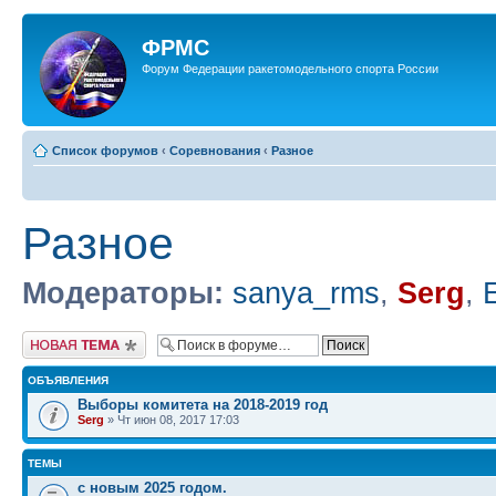
ФРМС
Форум Федерации ракетомодельного спорта России
Список форумов
‹
Соревнования
‹
Разное
Разное
Модераторы:
sanya_rms
,
Serg
,
Новая тема
ОБЪЯВЛЕНИЯ
Выборы комитета на 2018-2019 год
Serg
» Чт июн 08, 2017 17:03
ТЕМЫ
с новым 2025 годом.