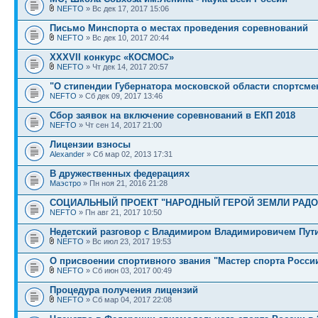
NEFTO
» Вс дек 17, 2017 15:06
Письмо Минспорта о местах проведения соревнований
NEFTO
» Вс дек 10, 2017 20:44
XXXVII конкурс «КОСМОС»
NEFTO
» Чт дек 14, 2017 20:57
"О стипендии Губернатора московской области спортсмен
NEFTO
» Сб дек 09, 2017 13:46
Сбор заявок на включение соревнований в ЕКП 2018
NEFTO
» Чт сен 14, 2017 21:00
Лицензии взносы
Alexander
» Сб мар 02, 2013 17:31
В дружественных федерациях
Маэстро
» Пн ноя 21, 2016 21:28
СОЦИАЛЬНЫЙ ПРОЕКТ "НАРОДНЫЙ ГЕРОЙ ЗЕМЛИ РАД
NEFTO
» Пн авг 21, 2017 10:50
Недетский разговор с Владимиром Владимировичем Пут
NEFTO
» Вс июл 23, 2017 19:53
О присвоении спортивного звания "Мастер спорта Росси
NEFTO
» Сб июн 03, 2017 00:49
Процедура получения лицензий
NEFTO
» Сб мар 04, 2017 22:08