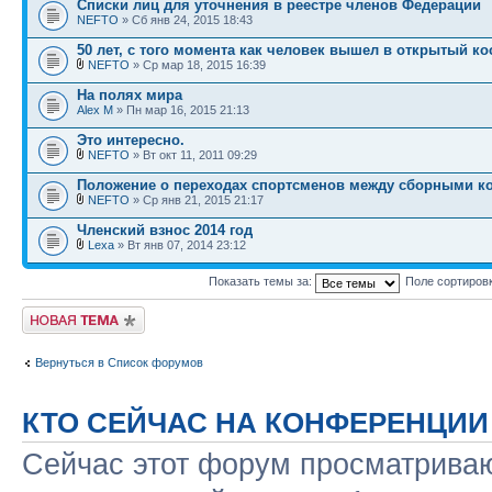
Списки лиц для уточнения в реестре членов Федерации
NEFTO
» Сб янв 24, 2015 18:43
50 лет, с того момента как человек вышел в открытый к
NEFTO
» Ср мар 18, 2015 16:39
На полях мира
Alex M
» Пн мар 16, 2015 21:13
Это интересно.
NEFTO
» Вт окт 11, 2011 09:29
Положение о переходах спортсменов между сборными к
NEFTO
» Ср янв 21, 2015 21:17
Членский взнос 2014 год
Lexa
» Вт янв 07, 2014 23:12
Показать темы за:
Поле сортиров
Новая тема
Вернуться в Список форумов
КТО СЕЙЧАС НА КОНФЕРЕНЦИИ
Сейчас этот форум просматриваю