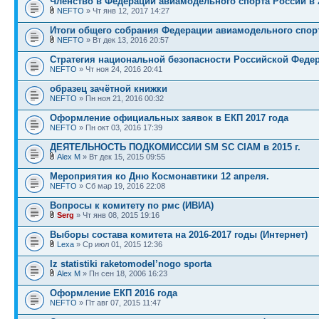
Членство в Федерации авиамодельного спорта России в 2
NEFTO
» Чт янв 12, 2017 14:27
Итоги общего собрания Федерации авиамодельного спор
NEFTO
» Вт дек 13, 2016 20:57
Стратегия национальной безопасности Российской Феде
NEFTO
» Чт ноя 24, 2016 20:41
образец зачётной книжки
NEFTO
» Пн ноя 21, 2016 00:32
Оформление официальных заявок в ЕКП 2017 года
NEFTO
» Пн окт 03, 2016 17:39
ДЕЯТЕЛЬНОСТЬ ПОДКОМИССИИ SM SC CIAM в 2015 г.
Alex M
» Вт дек 15, 2015 09:55
Мероприятия ко Дню Космонавтики 12 апреля.
NEFTO
» Сб мар 19, 2016 22:08
Вопросы к комитету по рмс (ИВИА)
Serg
» Чт янв 08, 2015 19:16
Выборы состава комитета на 2016-2017 годы (Интернет)
Lexa
» Ср июл 01, 2015 12:36
Iz statistiki raketomodel’nogo sporta
Alex M
» Пн сен 18, 2006 16:23
Оформление ЕКП 2016 года
NEFTO
» Пт авг 07, 2015 11:47