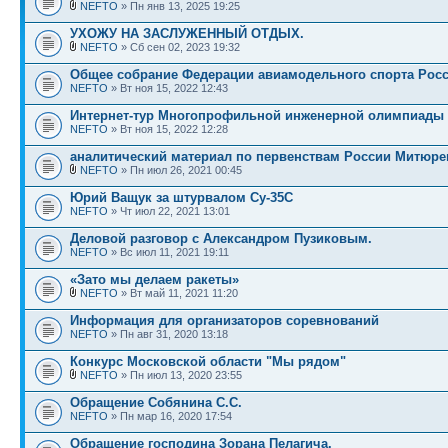
NEFTO
» Пн янв 13, 2025 19:25
УХОЖУ НА ЗАСЛУЖЕННЫЙ ОТДЫХ.
NEFTO
» Сб сен 02, 2023 19:32
Общее собрание Федерации авиамодельного спорта Росс
NEFTO
» Вт ноя 15, 2022 12:43
Интернет-тур Многопрофильной инженерной олимпиады 
NEFTO
» Вт ноя 15, 2022 12:28
аналитический материал по первенствам России Митюре
NEFTO
» Пн июл 26, 2021 00:45
Юрий Ващук за штурвалом Су-35С
NEFTO
» Чт июл 22, 2021 13:01
Деловой разговор с Александром Пузиковым.
NEFTO
» Вс июл 11, 2021 19:11
«Зато мы делаем ракеты»
NEFTO
» Вт май 11, 2021 11:20
Информация для организаторов соревнований
NEFTO
» Пн авг 31, 2020 13:18
Конкурс Московской области "Мы рядом"
NEFTO
» Пн июл 13, 2020 23:55
Обращение Собянина С.С.
NEFTO
» Пн мар 16, 2020 17:54
Обращение господина Зорана Пелагича.