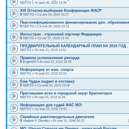
NEFTO
» Чт фев 06, 2020 14:36
XIII Отчетно-выборная Конференция ФАСР
NEFTO
» Ср дек 04, 2019 16:27
Персонифицированное финансирование доп. образован
NEFTO
» Сб ноя 09, 2019 23:19
Ингосстрах - страховой партнер Федерации
NEFTO
» Ср авг 07, 2019 21:43
ПРЕДВАРИТЕЛЬНЫЙ КАЛЕНДАРНЫЙ ПЛАН НА 2019 ГОД
NEFTO
» Пн янв 21, 2019 14:51
Правила установления рекорда
EvgenSH
» Вт июн 22, 2010 18:35
Информация от мин. спорта
NEFTO
» Чт май 03, 2018 22:33
Ежи Чуден подает в отставку
NEFTO
» Ср май 02, 2018 19:08
Приглашаем всех в городской округ Красногорск
NEFTO
» Вт апр 03, 2018 11:08
Информация для судей ФАС МО:
NEFTO
» Ср мар 28, 2018 19:50
Серийные ракетомодельные двигатели
Vladimir P. Demitko
» Вт янв 31, 2006 00:22
МО, Школа Совхоза им.Ленина - наука всей России