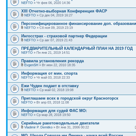
NEFTO
» Чт фев 06, 2020 14:36
XIII Отчетно-выборная Конференция ФАСР
NEFTO
» Ср дек 04, 2019 16:27
Персонифицированное финансирование доп. образован
NEFTO
» Сб ноя 09, 2019 23:19
Ингосстрах - страховой партнер Федерации
NEFTO
» Ср авг 07, 2019 21:43
ПРЕДВАРИТЕЛЬНЫЙ КАЛЕНДАРНЫЙ ПЛАН НА 2019 ГОД
NEFTO
» Пн янв 21, 2019 14:51
Правила установления рекорда
EvgenSH
» Вт июн 22, 2010 18:35
Информация от мин. спорта
NEFTO
» Чт май 03, 2018 22:33
Ежи Чуден подает в отставку
NEFTO
» Ср май 02, 2018 19:08
Приглашаем всех в городской округ Красногорск
NEFTO
» Вт апр 03, 2018 11:08
Информация для судей ФАС МО:
NEFTO
» Ср мар 28, 2018 19:50
Серийные ракетомодельные двигатели
Vladimir P. Demitko
» Вт янв 31, 2006 00:22
МО, Школа Совхоза им.Ленина - наука всей России