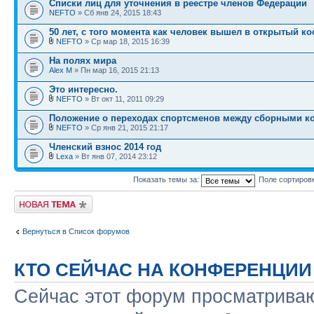
Списки лиц для уточнения в реестре членов Федерации
NEFTO
» Сб янв 24, 2015 18:43
50 лет, с того момента как человек вышел в открытый к
NEFTO
» Ср мар 18, 2015 16:39
На полях мира
Alex M
» Пн мар 16, 2015 21:13
Это интересно.
NEFTO
» Вт окт 11, 2011 09:29
Положение о переходах спортсменов между сборными к
NEFTO
» Ср янв 21, 2015 21:17
Членский взнос 2014 год
Lexa
» Вт янв 07, 2014 23:12
Показать темы за:
Поле сортиров
Новая тема
Вернуться в Список форумов
КТО СЕЙЧАС НА КОНФЕРЕНЦИИ
Сейчас этот форум просматриваю