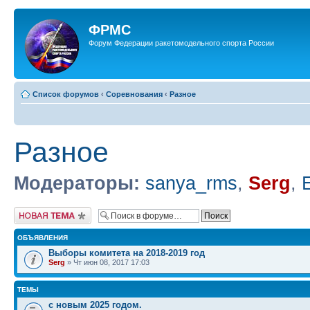
ФРМС
Форум Федерации ракетомодельного спорта России
Список форумов
‹
Соревнования
‹
Разное
Разное
Модераторы:
sanya_rms
,
Serg
,
Новая тема
ОБЪЯВЛЕНИЯ
Выборы комитета на 2018-2019 год
Serg
» Чт июн 08, 2017 17:03
ТЕМЫ
с новым 2025 годом.