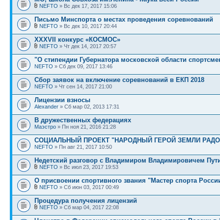
NEFTO
» Вс дек 17, 2017 15:06
Письмо Минспорта о местах проведения соревнований
NEFTO
» Вс дек 10, 2017 20:44
XXXVII конкурс «КОСМОС»
NEFTO
» Чт дек 14, 2017 20:57
"О стипендии Губернатора московской области спортсмен
NEFTO
» Сб дек 09, 2017 13:46
Сбор заявок на включение соревнований в ЕКП 2018
NEFTO
» Чт сен 14, 2017 21:00
Лицензии взносы
Alexander
» Сб мар 02, 2013 17:31
В дружественных федерациях
Маэстро
» Пн ноя 21, 2016 21:28
СОЦИАЛЬНЫЙ ПРОЕКТ "НАРОДНЫЙ ГЕРОЙ ЗЕМЛИ РАД
NEFTO
» Пн авг 21, 2017 10:50
Недетский разговор с Владимиром Владимировичем Пут
NEFTO
» Вс июл 23, 2017 19:53
О присвоении спортивного звания "Мастер спорта Росси
NEFTO
» Сб июн 03, 2017 00:49
Процедура получения лицензий
NEFTO
» Сб мар 04, 2017 22:08