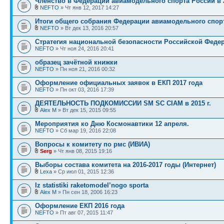
Членство в Федерации авиамодельного спорта России в 2
NEFTO
» Чт янв 12, 2017 14:27
Итоги общего собрания Федерации авиамодельного спор
NEFTO
» Вт дек 13, 2016 20:57
Стратегия национальной безопасности Российской Феде
NEFTO
» Чт ноя 24, 2016 20:41
образец зачётной книжки
NEFTO
» Пн ноя 21, 2016 00:32
Оформление официальных заявок в ЕКП 2017 года
NEFTO
» Пн окт 03, 2016 17:39
ДЕЯТЕЛЬНОСТЬ ПОДКОМИССИИ SM SC CIAM в 2015 г.
Alex M
» Вт дек 15, 2015 09:55
Мероприятия ко Дню Космонавтики 12 апреля.
NEFTO
» Сб мар 19, 2016 22:08
Вопросы к комитету по рмс (ИВИА)
Serg
» Чт янв 08, 2015 19:16
Выборы состава комитета на 2016-2017 годы (Интернет)
Lexa
» Ср июл 01, 2015 12:36
Iz statistiki raketomodel’nogo sporta
Alex M
» Пн сен 18, 2006 16:23
Оформление ЕКП 2016 года
NEFTO
» Пт авг 07, 2015 11:47