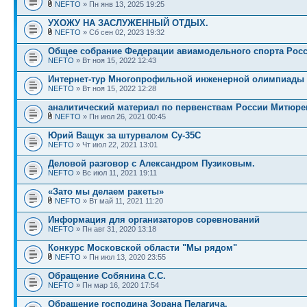
NEFTO
» Пн янв 13, 2025 19:25
УХОЖУ НА ЗАСЛУЖЕННЫЙ ОТДЫХ.
NEFTO
» Сб сен 02, 2023 19:32
Общее собрание Федерации авиамодельного спорта Росс
NEFTO
» Вт ноя 15, 2022 12:43
Интернет-тур Многопрофильной инженерной олимпиады 
NEFTO
» Вт ноя 15, 2022 12:28
аналитический материал по первенствам России Митюре
NEFTO
» Пн июл 26, 2021 00:45
Юрий Ващук за штурвалом Су-35С
NEFTO
» Чт июл 22, 2021 13:01
Деловой разговор с Александром Пузиковым.
NEFTO
» Вс июл 11, 2021 19:11
«Зато мы делаем ракеты»
NEFTO
» Вт май 11, 2021 11:20
Информация для организаторов соревнований
NEFTO
» Пн авг 31, 2020 13:18
Конкурс Московской области "Мы рядом"
NEFTO
» Пн июл 13, 2020 23:55
Обращение Собянина С.С.
NEFTO
» Пн мар 16, 2020 17:54
Обращение господина Зорана Пелагича.