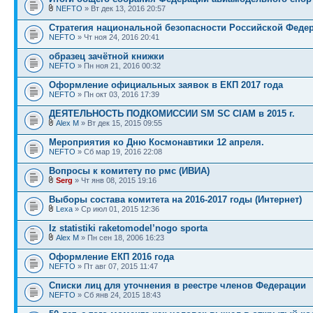
NEFTO
» Вт дек 13, 2016 20:57
Стратегия национальной безопасности Российской Феде
NEFTO
» Чт ноя 24, 2016 20:41
образец зачётной книжки
NEFTO
» Пн ноя 21, 2016 00:32
Оформление официальных заявок в ЕКП 2017 года
NEFTO
» Пн окт 03, 2016 17:39
ДЕЯТЕЛЬНОСТЬ ПОДКОМИССИИ SM SC CIAM в 2015 г.
Alex M
» Вт дек 15, 2015 09:55
Мероприятия ко Дню Космонавтики 12 апреля.
NEFTO
» Сб мар 19, 2016 22:08
Вопросы к комитету по рмс (ИВИА)
Serg
» Чт янв 08, 2015 19:16
Выборы состава комитета на 2016-2017 годы (Интернет)
Lexa
» Ср июл 01, 2015 12:36
Iz statistiki raketomodel’nogo sporta
Alex M
» Пн сен 18, 2006 16:23
Оформление ЕКП 2016 года
NEFTO
» Пт авг 07, 2015 11:47
Списки лиц для уточнения в реестре членов Федерации
NEFTO
» Сб янв 24, 2015 18:43