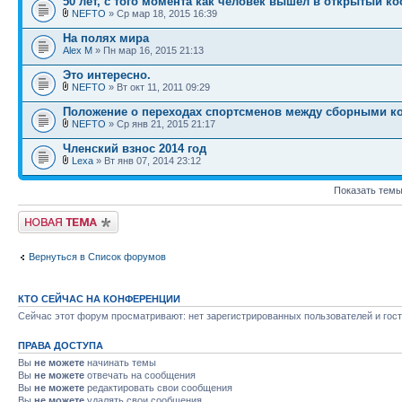
50 лет, с того момента как человек вышел в открытый к
NEFTO
» Ср мар 18, 2015 16:39
На полях мира
Alex M
» Пн мар 16, 2015 21:13
Это интересно.
NEFTO
» Вт окт 11, 2011 09:29
Положение о переходах спортсменов между сборными к
NEFTO
» Ср янв 21, 2015 21:17
Членский взнос 2014 год
Lexa
» Вт янв 07, 2014 23:12
Показать темы
Новая тема
Вернуться в Список форумов
КТО СЕЙЧАС НА КОНФЕРЕНЦИИ
Сейчас этот форум просматривают: нет зарегистрированных пользователей и гост
ПРАВА ДОСТУПА
Вы
не можете
начинать темы
Вы
не можете
отвечать на сообщения
Вы
не можете
редактировать свои сообщения
Вы
не можете
удалять свои сообщения