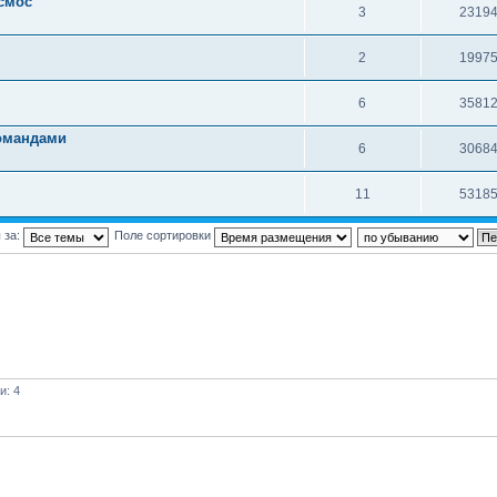
осмос
3
2319
2
1997
6
3581
омандами
6
3068
11
5318
 за:
Поле сортировки
и: 4