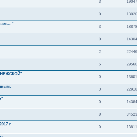
3
1904
0
1302
ам...."
3
1887
0
1430
2
2244
5
2956
ОНЕЖСКОЙ"
0
1360
иным.
3
2291
и"
0
1438
8
3452
017 г
0
1381
та