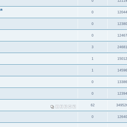
0
1211
ия
0
1204
0
1238
0
1246
3
2468
1
1501
1
1459
0
1338
0
1239
62
34952
1
2
3
4
5
0
1264