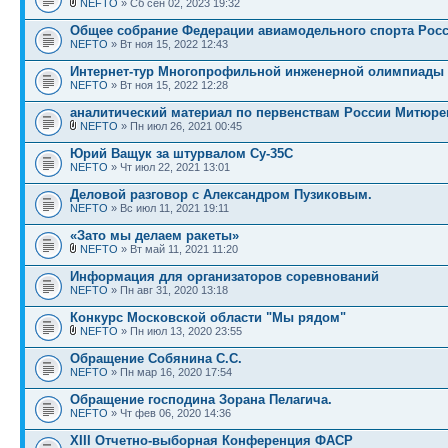
NEFTO
» Сб сен 02, 2023 19:32
Общее собрание Федерации авиамодельного спорта Росс
NEFTO
» Вт ноя 15, 2022 12:43
Интернет-тур Многопрофильной инженерной олимпиады 
NEFTO
» Вт ноя 15, 2022 12:28
аналитический материал по первенствам России Митюре
NEFTO
» Пн июл 26, 2021 00:45
Юрий Ващук за штурвалом Су-35С
NEFTO
» Чт июл 22, 2021 13:01
Деловой разговор с Александром Пузиковым.
NEFTO
» Вс июл 11, 2021 19:11
«Зато мы делаем ракеты»
NEFTO
» Вт май 11, 2021 11:20
Информация для организаторов соревнований
NEFTO
» Пн авг 31, 2020 13:18
Конкурс Московской области "Мы рядом"
NEFTO
» Пн июл 13, 2020 23:55
Обращение Собянина С.С.
NEFTO
» Пн мар 16, 2020 17:54
Обращение господина Зорана Пелагича.
NEFTO
» Чт фев 06, 2020 14:36
XIII Отчетно-выборная Конференция ФАСР