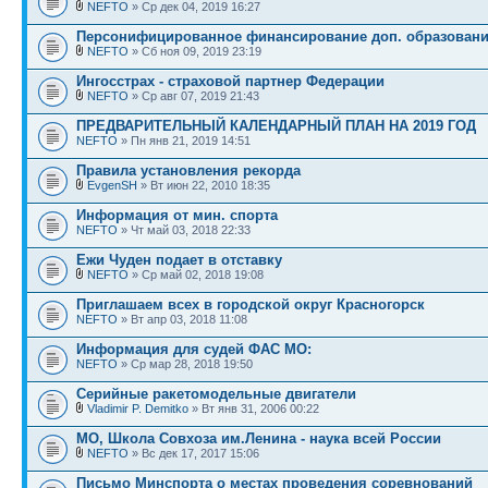
NEFTO
» Ср дек 04, 2019 16:27
Персонифицированное финансирование доп. образован
NEFTO
» Сб ноя 09, 2019 23:19
Ингосстрах - страховой партнер Федерации
NEFTO
» Ср авг 07, 2019 21:43
ПРЕДВАРИТЕЛЬНЫЙ КАЛЕНДАРНЫЙ ПЛАН НА 2019 ГОД
NEFTO
» Пн янв 21, 2019 14:51
Правила установления рекорда
EvgenSH
» Вт июн 22, 2010 18:35
Информация от мин. спорта
NEFTO
» Чт май 03, 2018 22:33
Ежи Чуден подает в отставку
NEFTO
» Ср май 02, 2018 19:08
Приглашаем всех в городской округ Красногорск
NEFTO
» Вт апр 03, 2018 11:08
Информация для судей ФАС МО:
NEFTO
» Ср мар 28, 2018 19:50
Серийные ракетомодельные двигатели
Vladimir P. Demitko
» Вт янв 31, 2006 00:22
МО, Школа Совхоза им.Ленина - наука всей России
NEFTO
» Вс дек 17, 2017 15:06
Письмо Минспорта о местах проведения соревнований