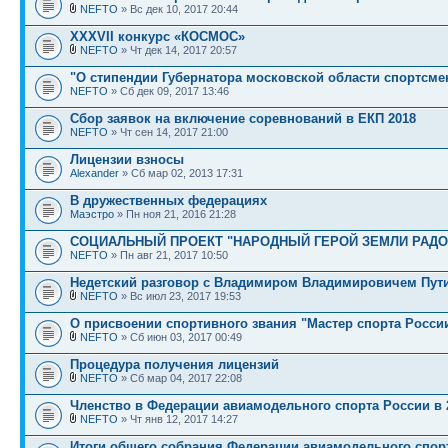
NEFTO
» Вс дек 10, 2017 20:44
XXXVII конкурс «КОСМОС»
NEFTO
» Чт дек 14, 2017 20:57
"О стипендии Губернатора московской области спортсмен
NEFTO
» Сб дек 09, 2017 13:46
Сбор заявок на включение соревнований в ЕКП 2018
NEFTO
» Чт сен 14, 2017 21:00
Лицензии взносы
Alexander
» Сб мар 02, 2013 17:31
В дружественных федерациях
Маэстро
» Пн ноя 21, 2016 21:28
СОЦИАЛЬНЫЙ ПРОЕКТ "НАРОДНЫЙ ГЕРОЙ ЗЕМЛИ РАД
NEFTO
» Пн авг 21, 2017 10:50
Недетский разговор с Владимиром Владимировичем Пут
NEFTO
» Вс июл 23, 2017 19:53
О присвоении спортивного звания "Мастер спорта Росси
NEFTO
» Сб июн 03, 2017 00:49
Процедура получения лицензий
NEFTO
» Сб мар 04, 2017 22:08
Членство в Федерации авиамодельного спорта России в 2
NEFTO
» Чт янв 12, 2017 14:27
Итоги общего собрания Федерации авиамодельного спор