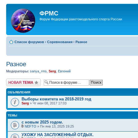
ФРМС
Форум Федерации ракетомодельного спорта России
Список форумов
‹
Соревнования
‹
Разное
Разное
Модераторы:
sanya_rms
,
Serg
,
Евгений
Новая тема
ОБЪЯВЛЕНИЯ
Выборы комитета на 2018-2019 год
Serg
» Чт июн 08, 2017 17:03
ТЕМЫ
с новым 2025 годом.
NEFTO
» Пн янв 13, 2025 19:25
УХОЖУ НА ЗАСЛУЖЕННЫЙ ОТДЫХ.