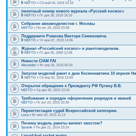
NEFTO
» Сб май 04, 2019 15:33
пилотный номер нового журнала «Русский космос»
NEFTO
» Пт дек 28, 2018 16:26
Собрание авиамоделистов г. Москвы
NEFTO
» Пн окт 29, 2018 23:58
Поддержите Рожкова Виктора Семеновича.
NEFTO
» Чт июн 07, 2018 14:06
Журнал «Российский космос» и ракетомоделизм.
NEFTO
» Пт дек 05, 2008 12:08
Новости CIAM FAI
Alexander
» Вт апр 26, 2016 00:30
Запуски моделей ракет к дню Космонавтики 10 апреля Н
NEFTO
» Сб апр 02, 2016 13:04
Открытое обращение к Президенту РФ Путину В.В.
NEFTO
» Ср дек 30, 2015 22:03
Требования и порядок оформления разрядов и званий
NEFTO
» Пт окт 23, 2015 10:39
Переаттестация судей Всероссийской категории.
Lexa
» Вт июн 30, 2015 11:13
Почему модель ракеты виляет хвостом?
Sputnik
» Пн дек 22, 2014 23:24
Liquid-fuel rocket motor