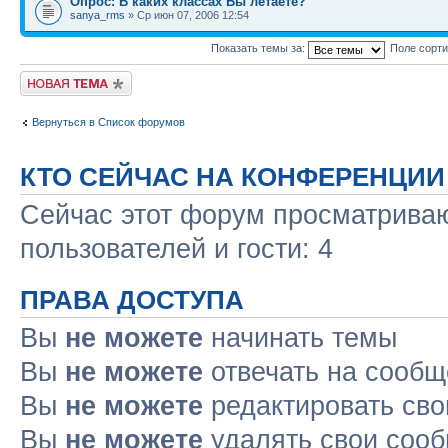
Опрос: В каких классах Вы летаете?
sanya_rms
» Ср июн 07, 2006 12:54
Показать темы за:
Поле сорт
Новая тема
Вернуться в Список форумов
КТО СЕЙЧАС НА КОНФЕРЕНЦИИ
Сейчас этот форум просматриваю
пользователей и гости: 4
ПРАВА ДОСТУПА
Вы
не можете
начинать темы
Вы
не можете
отвечать на сооб
Вы
не можете
редактировать св
Вы
не можете
удалять свои соо