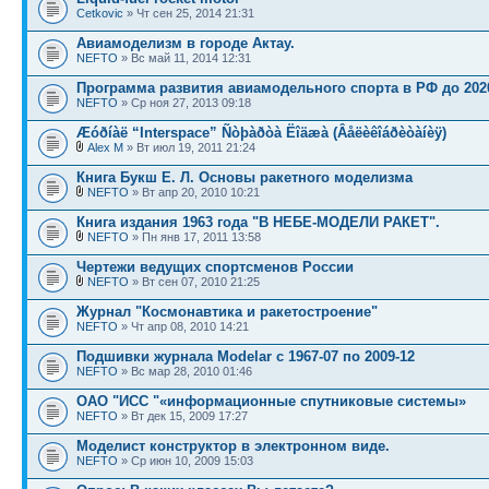
Cetkovic
» Чт сен 25, 2014 21:31
Авиамоделизм в городе Актау.
NEFTO
» Вс май 11, 2014 12:31
Программа развития авиамодельного спорта в РФ до 202
NEFTO
» Ср ноя 27, 2013 09:18
Æóðíàë “Interspace” Ñòþàðòà Ëîäæà (Âåëèêîáðèòàíèÿ)
Alex M
» Вт июл 19, 2011 21:24
Книга Букш Е. Л. Основы ракетного моделизма
NEFTO
» Вт апр 20, 2010 10:21
Книга издания 1963 года "В НЕБЕ-МОДЕЛИ РАКЕТ".
NEFTO
» Пн янв 17, 2011 13:58
Чертежи ведущих спортсменов России
NEFTO
» Вт сен 07, 2010 21:25
Журнал "Космонавтика и ракетостроение"
NEFTO
» Чт апр 08, 2010 14:21
Подшивки журнала Modelar с 1967-07 по 2009-12
NEFTO
» Вс мар 28, 2010 01:46
ОАО "ИСС "«информационные спутниковые системы»
NEFTO
» Вт дек 15, 2009 17:27
Моделист конструктор в электронном виде.
NEFTO
» Ср июн 10, 2009 15:03