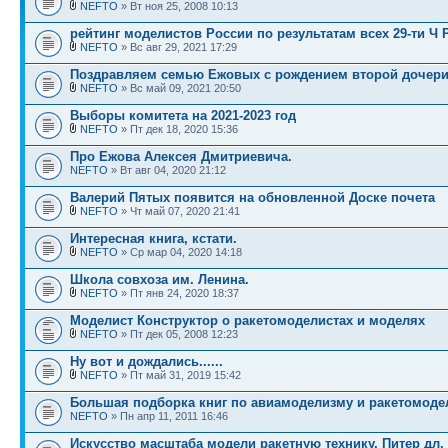
NEFTO
» Вт ноя 25, 2008 10:13
рейтинг моделистов России по результатам всех 29-ти Ч
NEFTO
» Вс авг 29, 2021 17:29
Поздравляем семью Ежовых с рождением второй дочери
NEFTO
» Вс май 09, 2021 20:50
Выборы комитета на 2021-2023 год
NEFTO
» Пт дек 18, 2020 15:36
Про Ежова Алексея Дмитриевича.
NEFTO
» Вт авг 04, 2020 21:12
Валерий Пятых появится на обновленной Доске почета
NEFTO
» Чт май 07, 2020 21:41
Интересная книга, кстати.
NEFTO
» Ср мар 04, 2020 14:18
Школа совхоза им. Ленина.
NEFTO
» Пт янв 24, 2020 18:37
Моделист Конструктор о ракетомоделистах и моделях
NEFTO
» Пт дек 05, 2008 12:23
Ну вот и дождались......
NEFTO
» Пт май 31, 2019 15:42
Большая подборка книг по авиамоделизму и ракетомоде
NEFTO
» Пн апр 11, 2011 16:46
Искусство масштаба модели ракетную технику, Питер дл.