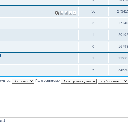
50
27341
1
2
3
4
3
1714
1
2019
0
1679
9
2
2293
5
3463
темы за:
Поле сортировки
и: 1