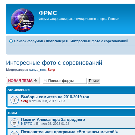
ФРМС
Форум Федерации ракетомодельного спорта России
Список форумов
‹
Фотогалерея
‹
Интересные фото с соревнований
Интересные фото с соревнований
Модераторы:
sanya_rms
,
Serg
Новая тема
ОБЪЯВЛЕНИЯ
Выборы комитета на 2018-2019 год
Serg
» Чт июн 08, 2017 17:03
ТЕМЫ
Памяти Александра Загороднего
NEFTO
» Вт июл 25, 2023 01:28
Познавательная программа «Его живем мечтой!»