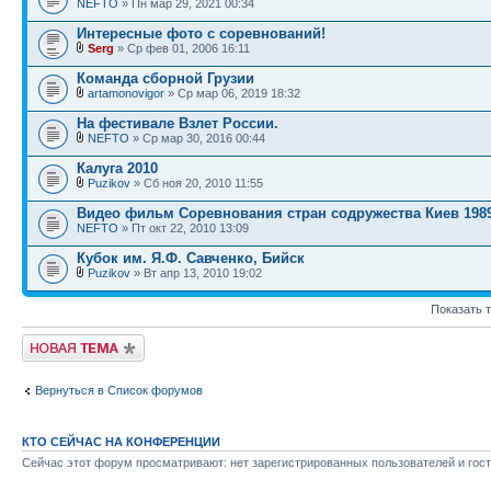
NEFTO
» Пн мар 29, 2021 00:34
Интересные фото с соревнований!
Serg
» Ср фев 01, 2006 16:11
Команда сборной Грузии
artamonovigor
» Ср мар 06, 2019 18:32
На фестивале Взлет России.
NEFTO
» Ср мар 30, 2016 00:44
Калуга 2010
Puzikov
» Сб ноя 20, 2010 11:55
Видео фильм Соревнования стран содружества Киев 198
NEFTO
» Пт окт 22, 2010 13:09
Кубок им. Я.Ф. Савченко, Бийск
Puzikov
» Вт апр 13, 2010 19:02
Показать 
Новая тема
Вернуться в Список форумов
КТО СЕЙЧАС НА КОНФЕРЕНЦИИ
Сейчас этот форум просматривают: нет зарегистрированных пользователей и гост