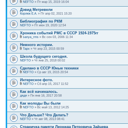
NEFTO
» Пт мар 15, 2019 16:04
Дэвид Метревели
Корлюк Е.А.
» Пт апр 02, 2021 15:20
Библиография по РКМ
NEFTO
» Пт июн 19, 2020 12:54
Хроника событий РМС в СССР 1924-1975гг
sanya_rms
» Вс сен 03, 2006 11:34
Немного истории.
Tapx
» Чт апр 23, 2015 00:59
Школа будущего сегодня.
NEFTO
» Чт янв 25, 2018 00:02
Сделано в СССР Юные техники
NEFTO
» Ср авг 19, 2015 20:54
Интересное фото.
NEFTO
» Сб апр 15, 2017 11:52
Как всё начиналось.
дядя
» Пн янв 16, 2017 20:58
Как молоды Вы были
NEFTO
» Вс май 13, 2012 14:25
Что Дальше? Что Делать?
NEFTO
» Чт авг 08, 2013 08:41
Страничка памяти Леонида Петровича Зайцева