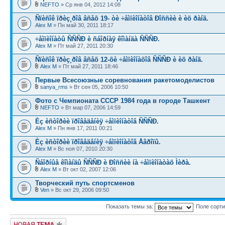
NEFTO
» Ср янв 04, 2012 14:08
Ñïèñîê ïðèç¸ðîâ âñåõ 19- òè ÷åìïèîíàòîâ Ðîññèè è èõ ðàíã.
Alex M
» Пн май 30, 2011 18:17
÷åìïèîíàòû ÑÑÑÐ è ñáîðíàÿ êîìàíäà ÑÑÑÐ.
Alex M
» Пт май 27, 2011 20:30
Ñïèñîê ïðèç¸ðîâ âñåõ 12-õè ÷åìïèîíàõîâ ÑÑÑÐ è èõ ðàíã.
Alex M
» Пт май 27, 2011 18:46
Первые Всесоюзные соревнования ракетомоделистов
sanya_rms
» Вт сен 05, 2006 10:50
Фото с Чемпионата СССР 1984 года в городе Ташкент
NEFTO
» Вт мар 07, 2006 14:59
Èç èñòîðèè ïðîâåäåíèÿ ÷åìïèîíàòîâ ÑÑÑÐ.
Alex M
» Пн янв 17, 2011 00:21
Èç èñòîðèè ïðîâåäåíèÿ ÷åìïèîíàòîâ Åâðîïû.
Alex M
» Вс ноя 07, 2010 20:30
Ñáîðíûå êîìàíäû ÑÑÑÐ è Ðîññèè íà ÷åìïèîíàòàõ Ìèðà.
Alex M
» Вт окт 02, 2007 12:06
Творческий путь спортсменов
Ven
» Вс окт 29, 2006 09:50
Показать темы за:
Поле сорт
Новая тема