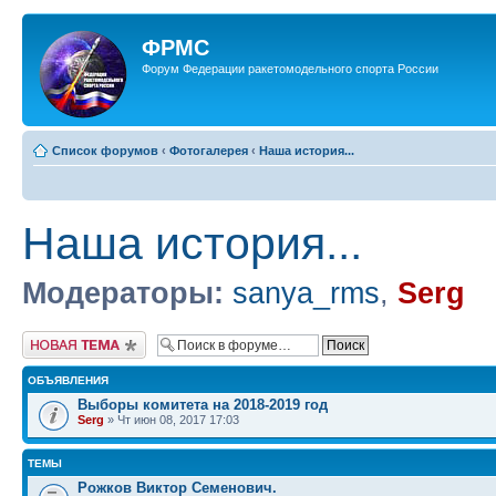
ФРМС
Форум Федерации ракетомодельного спорта России
Список форумов
‹
Фотогалерея
‹
Наша история...
Наша история...
Модераторы:
sanya_rms
,
Serg
Новая тема
ОБЪЯВЛЕНИЯ
Выборы комитета на 2018-2019 год
Serg
» Чт июн 08, 2017 17:03
ТЕМЫ
Рожков Виктор Семенович.