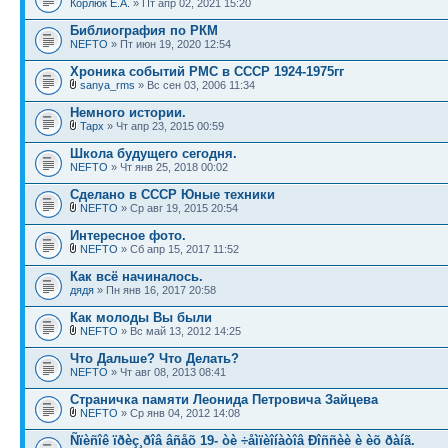
Корлюк Е.А.
» Пт апр 02, 2021 15:20
Библиография по РКМ
NEFTO
» Пт июн 19, 2020 12:54
Хроника событий РМС в СССР 1924-1975гг
sanya_rms
» Вс сен 03, 2006 11:34
Немного истории.
Tapx
» Чт апр 23, 2015 00:59
Школа будущего сегодня.
NEFTO
» Чт янв 25, 2018 00:02
Сделано в СССР Юные техники
NEFTO
» Ср авг 19, 2015 20:54
Интересное фото.
NEFTO
» Сб апр 15, 2017 11:52
Как всё начиналось.
дядя
» Пн янв 16, 2017 20:58
Как молоды Вы были
NEFTO
» Вс май 13, 2012 14:25
Что Дальше? Что Делать?
NEFTO
» Чт авг 08, 2013 08:41
Страничка памяти Леонида Петровича Зайцева
NEFTO
» Ср янв 04, 2012 14:08
Ñïèñîê ïðèç¸ðîâ âñåõ 19- òè ÷åìïèîíàòîâ Ðîññèè è èõ ðàíã.