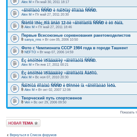
Alex M
» Пн май 30, 2011 18:17
÷åìïèîíàòû ÑÑÑÐ è ñáîðíàÿ êîìàíäà ÑÑÑÐ.
Alex M
» Пт май 27, 2011 20:30
Ñïèñîê ïðèç¸ðîâ âñåõ 12-õè ÷åìïèîíàõîâ ÑÑÑÐ è èõ ðàíã.
Alex M
» Пт май 27, 2011 18:46
Первые Всесоюзные соревнования ракетомоделистов
sanya_rms
» Вт сен 05, 2006 10:50
Фото с Чемпионата СССР 1984 года в городе Ташкент
NEFTO
» Вт мар 07, 2006 14:59
Èç èñòîðèè ïðîâåäåíèÿ ÷åìïèîíàòîâ ÑÑÑÐ.
Alex M
» Пн янв 17, 2011 00:21
Èç èñòîðèè ïðîâåäåíèÿ ÷åìïèîíàòîâ Åâðîïû.
Alex M
» Вс ноя 07, 2010 20:30
Ñáîðíûå êîìàíäû ÑÑÑÐ è Ðîññèè íà ÷åìïèîíàòàõ Ìèðà.
Alex M
» Вт окт 02, 2007 12:06
Творческий путь спортсменов
Ven
» Вс окт 29, 2006 09:50
Показать 
Новая тема
Вернуться в Список форумов