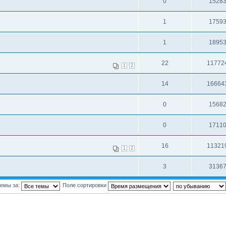
0
1528
1
1759
1
1895
22
11772
1
2
14
16664
0
1568
0
1711
16
11321
1
2
3
3136
темы за:
Поле сортировки