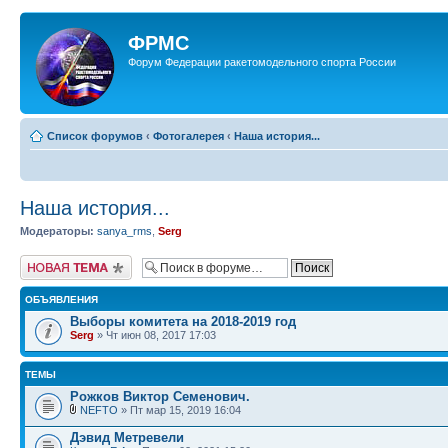
ФРМС
Форум Федерации ракетомодельного спорта России
Список форумов
‹
Фотогалерея
‹
Наша история...
Наша история...
Модераторы:
sanya_rms
,
Serg
Новая тема
ОБЪЯВЛЕНИЯ
Выборы комитета на 2018-2019 год
Serg
» Чт июн 08, 2017 17:03
ТЕМЫ
Рожков Виктор Семенович.
NEFTO
» Пт мар 15, 2019 16:04
Дэвид Метревели