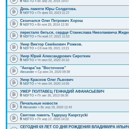
NEFTO
» Вс апр 29, 2018 19:07
День памяти Юры Солдатова.
NEFTO
» Пт фев 03, 2023 11:27
Скончался Олег Петрович Хорош
NEFTO
» Вт ноя 25, 2014 12:30
перестало биться, сердце Станислава Николаевича Жидк
NEFTO
» Пн май 17, 2021 11:53
Умер Виктор Семёнович Рожков.
NEFTO
» Сб янв 09, 2021 13:21
Умер Юрий Александрович Сироткин
NEFTO
» Чт июл 02, 2020 20:10
"Ангара"на "Восточном"
Alexander
» Ср июн 24, 2020 09:38
Умер Краснов Олег Львович
NEFTO
» Чт июн 04, 2020 14:50
УМЕР ПОЛТАВЕЦ ГЕННАДИЙ АФАНАСЬЕВИЧ
NEFTO
» Пт авг 30, 2013 09:36
Печальные новости
Alexander
» Вс апр 19, 2020 12:43
Светлая память Тадеушу Kasprzycki
NEFTO
» Пт апр 17, 2020 14:22
СЕГОДНЯ 69 ЛЕТ СО ДНЯ РОЖДЕНИЯ ВЛАДИМИРА ИЛЬИ