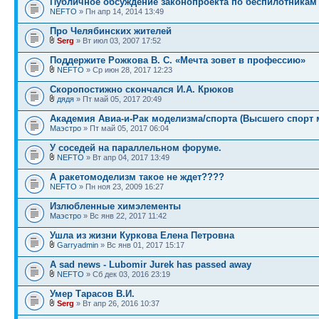
Публичное обсуждение законопроекта по беспилотникам
NEFTO
» Пн апр 14, 2014 13:49
Про Челябинских жителей
Serg
» Вт июл 03, 2007 17:52
Поддержите Рожкова В. С. «Мечта зовет в профессию»
NEFTO
» Ср июн 28, 2017 12:23
Скоропостижно скончался И.А. Крюков
дядя
» Пт май 05, 2017 20:49
Академия Авиа-и-Рак моделизма/спорта (Высшего спорт 
Маэстро
» Пт май 05, 2017 06:04
У соседей на параллельном форуме.
NEFTO
» Вт апр 04, 2017 13:49
А ракетомоделизм такое не ждет????
NEFTO
» Пн ноя 23, 2009 16:27
Излюбленные химэлементы
Маэстро
» Вс янв 22, 2017 11:42
Ушла из жизни Куркова Елена Петровна
Garryadmin
» Вс янв 01, 2017 15:17
A sad news - Lubomir Jurek has passed away
NEFTO
» Сб дек 03, 2016 23:19
Умер Тарасов В.И.
Serg
» Вт апр 26, 2016 10:37