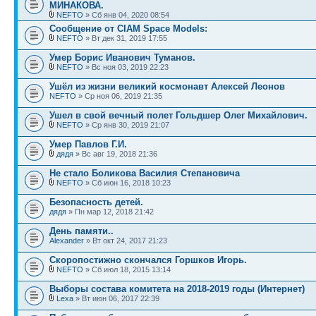
МИНАКОВА.
NEFTO
» Сб янв 04, 2020 08:54
Сообщение от CIAM Space Models:
NEFTO
» Вт дек 31, 2019 17:55
Умер Борис Иванович Туманов.
NEFTO
» Вс ноя 03, 2019 22:23
Ушёл из жизни великий космонавт Алексей Леонов
NEFTO
» Ср ноя 06, 2019 21:35
Ушел в свой вечный полет Гольдшер Олег Михайлович.
NEFTO
» Ср янв 30, 2019 21:07
Умер Павлов Г.И.
дядя
» Вс авг 19, 2018 21:36
Не стало Боликова Василия Степановича
NEFTO
» Сб июн 16, 2018 10:23
Безопасность детей.
дядя
» Пн мар 12, 2018 21:42
День памяти..
Alexander
» Вт окт 24, 2017 21:23
Скоропостижно скончался Горшков Игорь.
NEFTO
» Сб июл 18, 2015 13:14
Выборы состава комитета на 2018-2019 годы (Интернет)
Lexa
» Вт июн 06, 2017 22:39