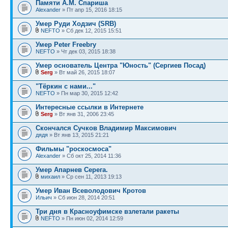
Памяти А.М. Спариша
Alexander
» Пт апр 15, 2016 18:15
Умер Руди Ходзич (SRB)
NEFTO
» Сб дек 12, 2015 15:51
Умер Peter Freebry
NEFTO
» Чт дек 03, 2015 18:38
Умер основатель Центра "Юность" (Сергиев Посад)
Serg
» Вт май 26, 2015 18:07
"Тёркин с нами..."
NEFTO
» Пн мар 30, 2015 12:42
Интересные ссылки в Интернете
Serg
» Вт янв 31, 2006 23:45
Скончался Сучков Владимир Максимович
дядя
» Вт янв 13, 2015 21:21
Фильмы "роскосмоса"
Alexander
» Сб окт 25, 2014 11:36
Умер Апарнев Серега.
михаил
» Ср сен 11, 2013 19:13
Умер Иван Всеволодович Кротов
Ильич
» Сб июн 28, 2014 20:51
Три дня в Красноуфимске взлетали ракеты
NEFTO
» Пн июн 02, 2014 12:59