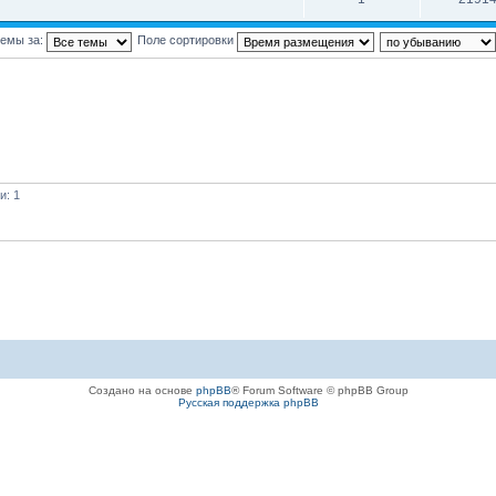
темы за:
Поле сортировки
и: 1
Создано на основе
phpBB
® Forum Software © phpBB Group
Русская поддержка phpBB