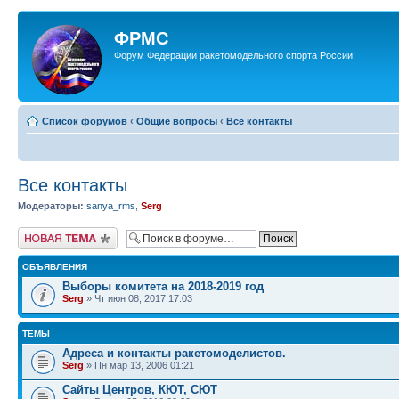
ФРМС
Форум Федерации ракетомодельного спорта России
Список форумов
‹
Общие вопросы
‹
Все контакты
Все контакты
Модераторы:
sanya_rms
,
Serg
Новая тема
ОБЪЯВЛЕНИЯ
Выборы комитета на 2018-2019 год
Serg
» Чт июн 08, 2017 17:03
ТЕМЫ
Адреса и контакты ракетомоделистов.
Serg
» Пн мар 13, 2006 01:21
Сайты Центров, КЮТ, СЮТ