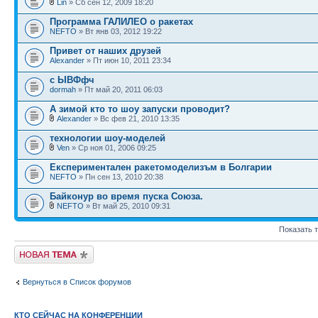
Lin
» Сб сен 12, 2009 18:20
Программа ГАЛИЛЕО о ракетах
NEFTO
» Вт янв 03, 2012 19:22
Привет от наших друзей
Alexander
» Пт июн 10, 2011 23:34
с ЫВФфч
dormah
» Пт май 20, 2011 06:03
А зимой кто то шоу запуски проводит?
Alexander
» Вс фев 21, 2010 13:35
технологии шоу-моделей
Ven
» Ср ноя 01, 2006 09:25
Eкспериментален ракетомоделизъм в Болгарии
NEFTO
» Пн сен 13, 2010 20:38
Байконур во время пуска Союза.
NEFTO
» Вт май 25, 2010 09:31
Показать 
Новая тема
Вернуться в Список форумов
КТО СЕЙЧАС НА КОНФЕРЕНЦИИ