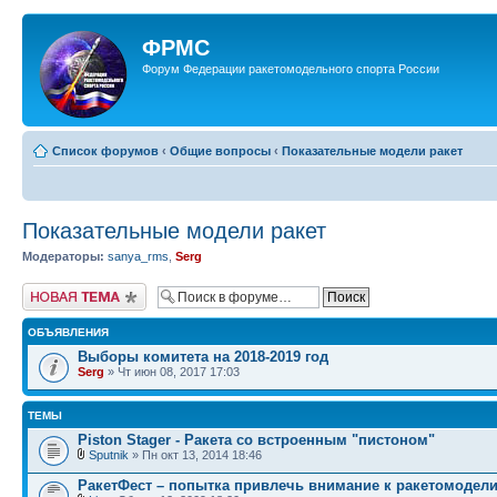
ФРМС
Форум Федерации ракетомодельного спорта России
Список форумов
‹
Общие вопросы
‹
Показательные модели ракет
Показательные модели ракет
Модераторы:
sanya_rms
,
Serg
Новая тема
ОБЪЯВЛЕНИЯ
Выборы комитета на 2018-2019 год
Serg
» Чт июн 08, 2017 17:03
ТЕМЫ
Piston Stager - Ракета со встроенным "пистоном"
Sputnik
» Пн окт 13, 2014 18:46
РакетФест – попытка привлечь внимание к ракетомодели