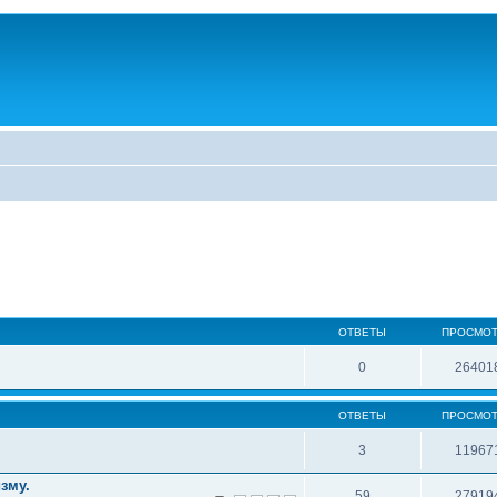
ОТВЕТЫ
ПРОСМО
0
26401
ОТВЕТЫ
ПРОСМО
3
11967
зму.
59
27919