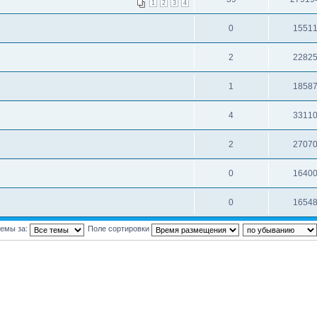
1
2
3
4
0
1551
2
2282
1
1858
4
3311
2
2707
0
1640
0
1654
темы за:
Поле сортировки