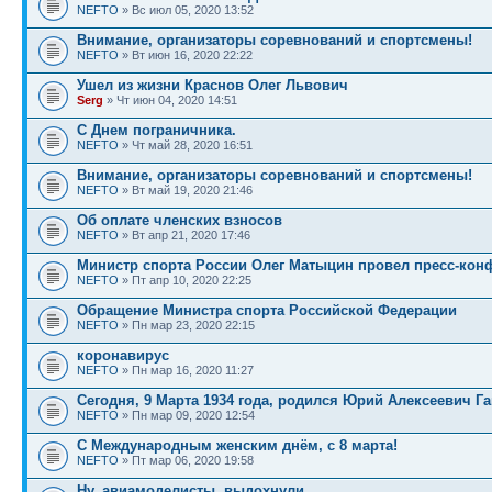
NEFTO
» Вс июл 05, 2020 13:52
Внимание, организаторы соревнований и спортсмены!
NEFTO
» Вт июн 16, 2020 22:22
Ушел из жизни Краснов Олег Львович
Serg
» Чт июн 04, 2020 14:51
С Днем пограничника.
NEFTO
» Чт май 28, 2020 16:51
Внимание, организаторы соревнований и спортсмены!
NEFTO
» Вт май 19, 2020 21:46
Об оплате членских взносов
NEFTO
» Вт апр 21, 2020 17:46
Министр спорта России Олег Матыцин провел пресс-ко
NEFTO
» Пт апр 10, 2020 22:25
Обращение Министра спорта Российской Федерации
NEFTO
» Пн мар 23, 2020 22:15
коронавирус
NEFTO
» Пн мар 16, 2020 11:27
Сегодня, 9 Марта 1934 года, родился Юрий Алексеевич Га
NEFTO
» Пн мар 09, 2020 12:54
С Международным женским днём, с 8 марта!
NEFTO
» Пт мар 06, 2020 19:58
Ну, авиамоделисты, выдохнули