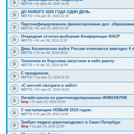
NEFTO
» Вт фев 04, 2020 16:45
ДО НОВОГО 2020 ГОДА ОДИН ДЕНЬ.
NEFTO
» Пн дек 30, 2019 21:19
Персонифицированное финансирование доп. образован
NEFTO
» Вт ноя 19, 2019 21:30
Очередная отчетно-выборная Конференция ФАСР
NEFTO
» Вт окт 08, 2019 22:57
День Космических войск России отмечается ежегодно 4 
NEFTO
» Пт окт 04, 2019 08:51
Технологи из Королева запустили в небо ракету
NEFTO
» Чт авг 22, 2019 16:08
С праздником.
NEFTO
» Ср июн 12, 2019 11:02
«С мечтой смотрите в небо!»
NEFTO
» Пт июн 07, 2019 20:20
Онлайн-школа по ракетомоделированию ИНЖЕНЕРИК
Serg
» Пт фев 15, 2019 23:04
С наступающим НОВЫМ 2019 годом.
NEFTO
» Пт дек 28, 2018 14:56
Требует педагог-ракетомоделист в Санкт-Петербург
Serg
» Ср дек 19, 2018 22:00