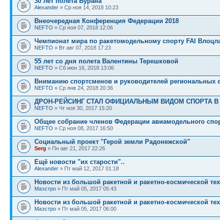
30 лет полёта Бурана
Alexander
» Ср ноя 14, 2018 10:23
Внеочередная Конференция Федерации 2018
NEFTO
» Ср ноя 07, 2018 12:06
Чемпионат мира по ракетомодельному спорту FAI Влоцла
NEFTO
» Вт авг 07, 2018 17:23
55 лет со дня полета Валентины Терешковой
NEFTO
» Сб июн 16, 2018 13:06
Вниманию спортсменов и руководителей региональных 
NEFTO
» Ср янв 24, 2018 20:36
ДРОН-РЕЙСИНГ СТАЛ ОФИЦИАЛЬНЫМ ВИДОМ СПОРТА В
NEFTO
» Чт ноя 30, 2017 15:20
Общее собрание членов Федерации авиамодельного спо
NEFTO
» Ср ноя 08, 2017 16:50
Социальный проект "Герой земли Радонежской"
Serg
» Пн авг 21, 2017 22:26
Ещё новости "их старости"..
Alexander
» Пт май 12, 2017 01:18
Новости из большой ракетной и ракетно-космической тех
Маэстро
» Пт май 05, 2017 05:43
Новости из большой ракетной и ракетно-космической тех
Маэстро
» Пт май 05, 2017 06:00