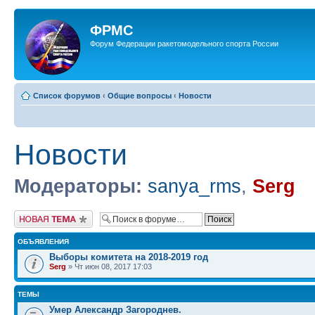
ФРМС
Форум Федерации ракетомодельного спорта России
Список форумов
‹
Общие вопросы
‹
Новости
Новости
Модераторы:
sanya_rms
,
Serg
Новая тема
ОБЪЯВЛЕНИЯ
Выборы комитета на 2018-2019 год
Serg
» Чт июн 08, 2017 17:03
ТЕМЫ
Умер Александр Загороднев.