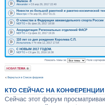
Фалкон -9
Alexander
» Сб апр 29, 2017 22:40
Новости из большой ракетной и ракетно-космической те
Маэстро
» Пн апр 03, 2017 01:21
О членстве в Федерации авиамодельного спорта России
NEFTO
» Вс фев 26, 2017 18:58
Аккредитация Региональных отделений ФАСР
NEFTO
» Ср фев 22, 2017 19:26
110 лет со дня рождения Королева С.П.
Испытатель
» Чт янв 12, 2017 17:54
С НОВЫМ 2017 ГОДОМ.
NEFTO
» Сб дек 31, 2016 16:38
Показать темы за:
Поле сортиров
Новая тема
Вернуться в Список форумов
КТО СЕЙЧАС НА КОНФЕРЕНЦИИ
Сейчас этот форум просматриваю