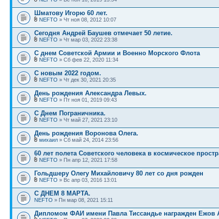
Шматову Игорю 60 лет.
NEFTO
» Чт ноя 08, 2012 10:07
Сегодня Андрей Баушев отмечает 50 летие.
NEFTO
» Чт мар 03, 2022 23:38
С днем Советской Армии и Военно Морского Флота
NEFTO
» Сб фев 22, 2020 11:34
С новым 2022 годом.
NEFTO
» Чт дек 30, 2021 20:35
День рождения Александра Левых.
NEFTO
» Пт ноя 01, 2019 09:43
С Днем Пограничника.
NEFTO
» Чт май 27, 2021 23:10
День рождения Воронова Олега.
михаил
» Сб май 24, 2014 23:56
60 лет полета Советского человека в космическое прост
NEFTO
» Пн апр 12, 2021 17:58
Гольдшеру Олегу Михайловичу 80 лет со дня рожден
NEFTO
» Вс апр 03, 2016 13:01
С ДНЕМ 8 МАРТА.
NEFTO
» Пн мар 08, 2021 15:11
Дипломом ФАИ имени Павла Тиссандье награжден Ежов 