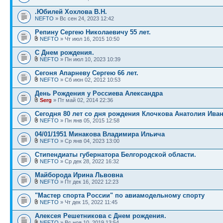
.Юбилей Хохлова В.Н.
NEFTO
» Вс сен 24, 2023 12:42
Репину Сергею Николаевичу 55 лет.
NEFTO
» Чт июл 16, 2015 10:50
С Днем рождения.
NEFTO
» Пн июл 10, 2023 10:39
Сегоня Апарневу Сергею 66 лет.
NEFTO
» Сб июн 02, 2012 10:53
День Рождения у Россиева Александра
Serg
» Пт май 02, 2014 22:36
Сегодня 80 лет со дня рождения Клочкова Анатолия Ива
NEFTO
» Пн янв 05, 2015 12:58
04/01/1951 Минакова Владимира Ильича
NEFTO
» Ср янв 04, 2023 13:00
Стипендиаты губернатора Белгородской области.
NEFTO
» Ср дек 28, 2022 16:32
Майборода Ирина Львовна
NEFTO
» Пт дек 16, 2022 12:23
"Мастер спорта России" по авиамодельному спорту
NEFTO
» Чт дек 15, 2022 11:45
Алексея Решетникова с Днем рождения.
NEFTO
» Вс ноя 10, 2019 13:54