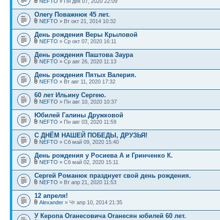
NEFTO
» Пн дек 07, 2020 22:09
Олегу Поважнюк 45 лет.
NEFTO
» Вт окт 21, 2014 10:32
День рождения Веры Крыловой
NEFTO
» Ср окт 07, 2020 16:11
День рождения Паштова Заура
NEFTO
» Ср авг 26, 2020 11:13
День рождения Пятых Валерия.
NEFTO
» Вт авг 11, 2020 17:32
60 лет Ильину Сергею.
NEFTO
» Пн авг 10, 2020 10:37
Юбилей Галины Дружковой
NEFTO
» Пн авг 03, 2020 11:59
С ДНЁМ НАШЕЙ ПОБЕДЫ, ДРУЗЬЯ!
NEFTO
» Сб май 09, 2020 15:40
День рождения у Росиева А и Гринченко К.
NEFTO
» Сб май 02, 2020 15:11
Сергей Романюк празднует свой день рождения.
NEFTO
» Вт апр 21, 2020 11:53
12 апреля!
Alexander
» Чт апр 10, 2014 21:35
У Керопа Оганесовича Оганесян юбилей 60 лет.