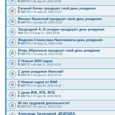
NEFTO
» Вт апр 10, 2012 10:54
Евгений Кипер празднует свой день рождения
NEFTO
» Чт мар 26, 2020 12:27
Михаил Яшинский празднует свой день рождения.
NEFTO
» Ср мар 25, 2020 21:52
Загородний А. И.сегодня празднуют день рождения
NEFTO
» Сб мар 21, 2020 09:36
Жидкова Станислава Николаевича день рождения.
NEFTO
» Пн мар 21, 2016 12:08
Игорь Ибрагимов празднует свой день рождения
NEFTO
» Ср мар 18, 2020 10:28
С Новым 2020 годом.
NEFTO
» Вт дек 31, 2019 10:20
С днем рождения Николай!
NEFTO
» Пн дек 23, 2013 10:16
С Новым годом от ФАИ
NEFTO
» Пт дек 20, 2019 15:10
С днем ВЧК, КГБ, ФСБ
NEFTO
» Пт дек 20, 2019 09:30
60 лет трудовой деятельности!
NEFTO
» Пн ноя 11, 2019 13:33
Александр Загородний -ДЕДУШКА.