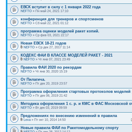
ЕВСК вступит в силу с 1 января 2022 года
NEFTO
» Пн май 24, 2021 17:10
конференция для тренеров и спортсменов
NEFTO
» Сб май 22, 2021 01:12
программа оценки моделей ракет копий.
NEFTO
» Ср фев 03, 2021 22:17
Новая ЕВСК 18-21 годов
NEFTO
» Ср дек 27, 2017 11:14
КОДЕКС ФАИ В КЛАССЕ МОДЕЛЕЙ РАКЕТ - 2021
NEFTO
» Чт янв 07, 2021 23:49
Правила ФАИ 2020 по рекордам
NEFTO
» Чт янв 30, 2020 15:19
От Пилагича.
NEFTO
» Пт дек 20, 2019 23:57
Программа оформления стартовых протоколов моделей р
NEFTO
» Пт дек 06, 2019 21:42
Методика оформления 1 с. р. и КМС в ФАС Московской о
NEFTO
» Вт дек 03, 2019 09:59
Предложениях по внесению изменений в правила
Lexa
» Пт окт 10, 2014 14:50
Новые правила ФАИ по Ракетомодельному спорту
NEFTO
» Пт дек 28, 2012 14:12