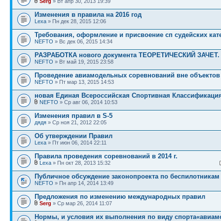
Serg
» Вт апр 30, 2013 19:39
Изменения в правила на 2016 год
Lexa
» Пн дек 28, 2015 12:06
Требования, оформление и присвоение сп судейских кат
NEFTO
» Вс дек 06, 2015 14:34
РАЗРАБОТКА нового документа ТЕОРЕТИЧЕСКИЙ ЗАЧЕТ.
NEFTO
» Вт май 19, 2015 23:58
Проведение авиамодельных соревнований вне объектов
NEFTO
» Пт мар 13, 2015 14:53
новая Единая Всероссийская Спортивная Классификаци
NEFTO
» Ср авг 06, 2014 10:53
Изменения правил в S-5
дядя
» Ср ноя 21, 2012 22:05
Об утверждении Правил
Lexa
» Пт июн 06, 2014 22:11
Правила проведения соревнований в 2014 г.
Lexa
» Пн окт 28, 2013 15:32
Публичное обсуждение законопроекта по беспилотникам
NEFTO
» Пн апр 14, 2014 13:49
Предложения по изменению международных правил
Serg
» Ср мар 26, 2014 11:07
Нормы, и условия их выполнения по виду спорта«авиа