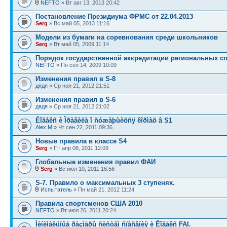
NEFTO
» Вт авг 13, 2013 20:42
Постановление Президиума ФРМС от 22.04.2013
Serg
» Вс май 05, 2013 11:16
Модели из бумаги на соревнования среди школьников
Serg
» Вт май 05, 2009 11:14
Порядок государственной аккредитации региональных с
NEFTO
» Пн сен 14, 2009 10:09
Изменения правил в S-8
дядя
» Ср ноя 21, 2012 21:51
Изменения правил в S-6
дядя
» Ср ноя 21, 2012 21:02
Êîäåêñ è Ïðàâèëà î ñóæàþùèõñÿ êîðìàõ â S1
Alex M
» Чт сен 22, 2011 09:36
Новые правила в классе S4
Serg
» Пт апр 08, 2011 12:09
Глобальные изменения правил ФАИ
Serg
» Вс июл 10, 2011 16:56
S-7. Правило о максимальных 3 ступенях.
Испытатель
» Пн май 21, 2012 11:24
Правила спортсменов США 2010
NEFTO
» Вт июл 26, 2011 20:24
Ìèíèìàëüíûå ðàçìåðû ñèñòåì ñïàñåíèÿ è Êîäåêñ FAI.