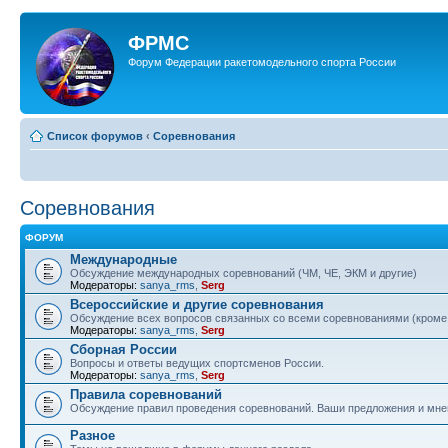
ФРМС
Форум Федерации ракетомодельного спорта России
Список форумов
‹
Соревнования
Соревнования
ФОРУМ
Международные
Обсуждение международных соревнований (ЧМ, ЧЕ, ЭКМ и другие)
Модераторы:
sanya_rms
,
Serg
Всероссийские и другие соревнования
Обсуждение всех вопросов связанных со всеми соревнованиями (кром
Модераторы:
sanya_rms
,
Serg
Сборная России
Вопросы и ответы ведущих спортсменов России.
Модераторы:
sanya_rms
,
Serg
Правила соревнований
Обсуждение правил проведения соревнований. Ваши предложения и мнен
Разное