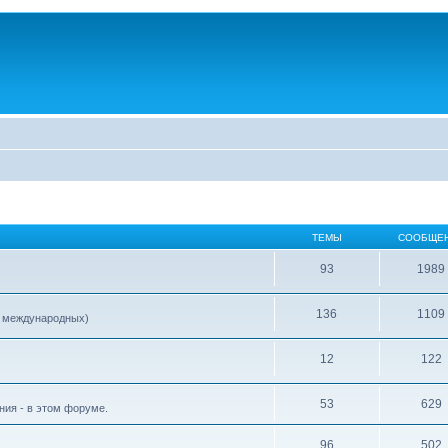
ТЕМЫ
СООБЩЕ
93
1989
136
1109
е международных)
12
122
53
629
ия - в этом форуме.
96
502