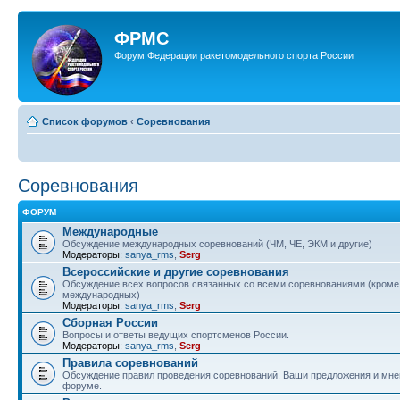
ФРМС
Форум Федерации ракетомодельного спорта России
Список форумов
‹
Соревнования
Соревнования
ФОРУМ
Международные
Обсуждение международных соревнований (ЧМ, ЧЕ, ЭКМ и другие)
Модераторы:
sanya_rms
,
Serg
Всероссийские и другие соревнования
Обсуждение всех вопросов связанных со всеми соревнованиями (кроме
международных)
Модераторы:
sanya_rms
,
Serg
Сборная России
Вопросы и ответы ведущих спортсменов России.
Модераторы:
sanya_rms
,
Serg
Правила соревнований
Обсуждение правил проведения соревнований. Ваши предложения и мнен
форуме.